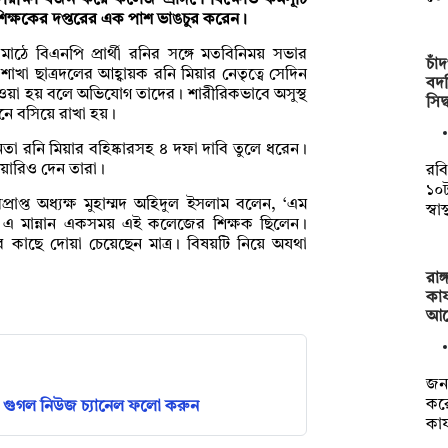
পরীক্ষা বর্জন করে কলেজ প্রাঙ্গণে বিক্ষোভ কর্মসূচি
 শিক্ষকের দপ্তরের এক পাশ ভাঙচুর করেন।
মাঠে বিএনপি প্রার্থী রনির সঙ্গে মতবিনিময় সভার
চাঁ
 ছাত্রদলের আহ্বায়ক রনি মিয়ার নেতৃত্বে সেদিন
বদল
যাওয়া হয় বলে অভিযোগ তাদের। শারীরিকভাবে অসুস্থ
সিদ
ানে বসিয়ে রাখা হয়।
 নেতা রনি মিয়ার বহিষ্কারসহ ৪ দফা দাবি তুলে ধরেন।
শিয়ারিও দেন তারা।
রবি
১০
প্ত অধ্যক্ষ মুহাম্মদ অহিদুল ইসলাম বলেন, ‘এম
স্বা
এম এ মান্নান একসময় এই কলেজের শিক্ষক ছিলেন।
 কাছে দোয়া চেয়েছেন মাত্র। বিষয়টি নিয়ে অযথা
রাঙ
কার
আব
জনব
কর
গুগল নিউজ চ্যানেল ফলো করুন
কার