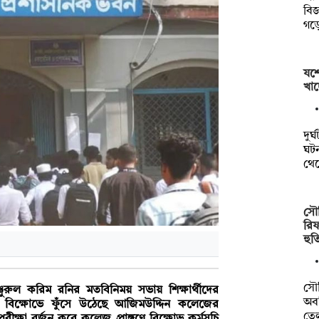
বিজ
গড়
যশো
খাদ
দুর
ঘটন
থে
সৌ
রিফ
হুত
সৌ
জুরুল করিম রনির মতবিনিময় সভায় শিক্ষার্থীদের
অব
 বিক্ষোভে ফুঁসে উঠেছে আজিমউদ্দিন কলেজের
তে