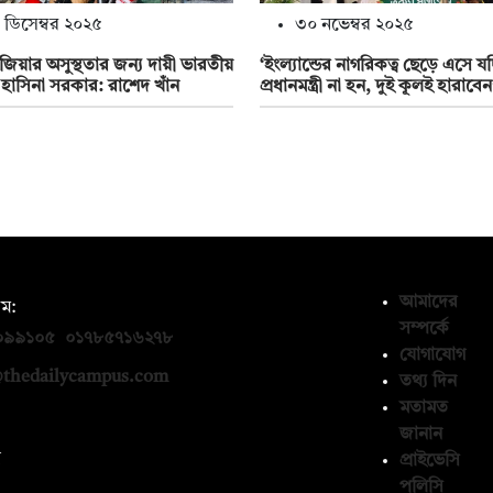
 ডিসেম্বর ২০২৫
৩০ নভেম্বর ২০২৫
জিয়ার অসুস্থতার জন্য দায়ী ভারতীয়
‘ইংল্যান্ডের নাগরিকত্ব ছেড়ে এসে য
ট হাসিনা সরকার: রাশেদ খাঁন
প্রধানমন্ত্রী না হন, দুই কূলই হারাবেন
আমাদের
ম:
সম্পর্কে
০৯৯১০৫
,
০১৭৮৫৭১৬২৭৮
যোগাযোগ
thedailycampus.com
তথ্য দিন
মতামত
জানান
ন
প্রাইভেসি
পলিসি
১৩৬৫৯৩