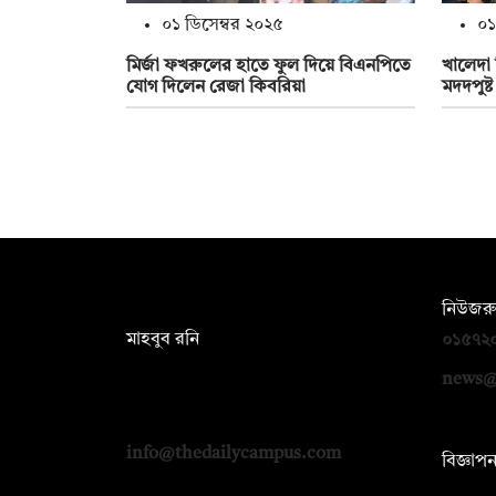
০১ ডিসেম্বর ২০২৫
০১
মির্জা ফখরুলের হাতে ফুল দিয়ে বিএনপিতে
খালেদা 
যোগ দিলেন রেজা কিবরিয়া
মদদপুষ্
সম্পাদক:
নিউজরু
মাহবুব রনি
০১৫৭২
দ্য ডেইলি ক্যাম্পাস, দ্বিতীয় তলা, হাসান
news@
হোল্ডিংস, ৫২/১ নিউ ইস্কাটন রোড, ঢাকা
১০০০
info@thedailycampus.com
বিজ্ঞাপ
০১৭১২