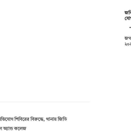
জব
যো
জগন
২০২
িযোগ শিবিরের বিরুদ্ধে, থানায় জিডি
ুল অ্যান্ড কলেজ