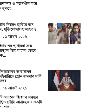
্ঞানমনস্ক ও সৃজনশীল করে
ে তুলতে…
রে নিয়ন্ত্রণ হারিয়ে বাস
ে, মুক্তিযোদ্ধাসহ আহত ৪
০৯ আগস্ট ২০২৬
্ঘটনার পর স্থানীয়রা দ্রুত
াস্থলে গিয়ে বাসের ভেতর
কে…
দি আরবের আরামকো
াইনারিতে ড্রোন হামলার দাবি
িদের
০৯ আগস্ট ২০২৬
দি আরবের জিজান অঞ্চলে
স্থিত সৌদি আরামকোর একটি
ল শোধনা…