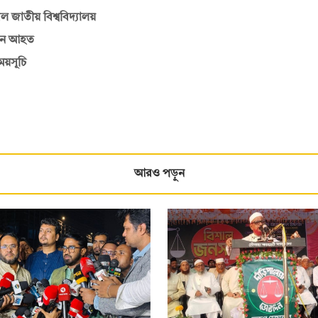
জাতীয় বিশ্ববিদ্যালয়
কজন আহত
ময়সূচি
আরও পড়ুন