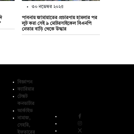
৩০ নভেম্বর ২০২৫
দি
পাবনায় জামায়াতের প্রচারণায় হামলার পর
’
লুট করা সেই ৯ মোটরসাইকেল বিএনপি
নেতার বাড়ি থেকে উদ্ধার
বিজ্ঞাপন
ক্যারিয়ার
টেক্সট
অনুসরণ করুন
কনভার্টার
আর্কাইভ
নামাজ,
সেহরি,
ইফতারের