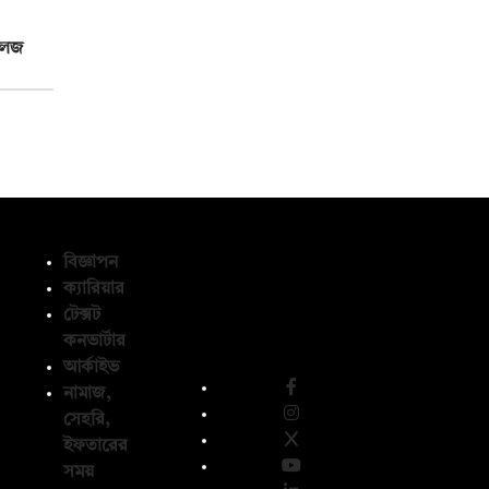
লেজ
বিজ্ঞাপন
ক্যারিয়ার
টেক্সট
অনুসরণ করুন
কনভার্টার
আর্কাইভ
নামাজ,
সেহরি,
ইফতারের
সময়