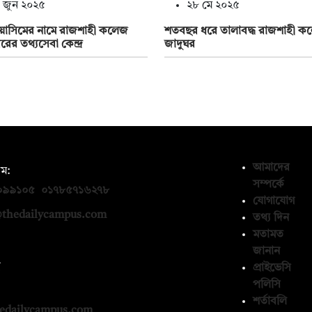
 জুন ২০২৫
২৮ মে ২০২৫
য়াসিমের নামে রাজশাহী কলেজ
শতবছর ধরে তালাবদ্ধ রাজশাহী ক
িরের তথ্যসেবা কেন্দ্র
জাদুঘর
আমাদের
ম:
সম্পর্কে
০৯৯১০৫
,
০১৭৮৫৭১৬২৭৮
যোগাযোগ
thedailycampus.com
তথ্য দিন
মতামত
জানান
ন
প্রাইভেসি
পলিসি
১৩৬৫৯৩
শর্তাবলি
edailycampus.com