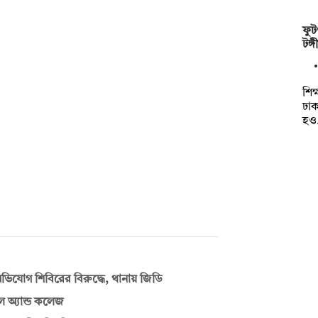
ফুট
টঙ্
শিক
ঢা
হও
িযোগ শিবিরের বিরুদ্ধে, থানায় জিডি
ুল অ্যান্ড কলেজ