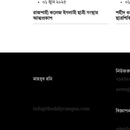
০১ জুন ২০২৫
০১
রাজশাহী কলেজ ইসলামী ছাত্রী সংস্থার
শহীদ ও
আত্মপ্রকাশ
ছাত্রশিব
সম্পাদক:
নিউজরু
মাহবুব রনি
০১৫৭২
দ্য ডেইলি ক্যাম্পাস, দ্বিতীয় তলা, হাসান
news@
হোল্ডিংস, ৫২/১ নিউ ইস্কাটন রোড, ঢাকা
১০০০
info@thedailycampus.com
বিজ্ঞাপ
০১৭১২
ad@th