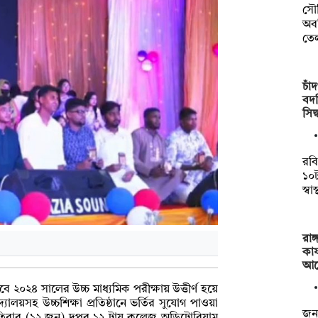
সৌ
অব
তে
চাঁ
বদল
সিদ
রবি
১০
স্বা
রাঙ
কার
আব
০২৪ সালের উচ্চ মাধ্যমিক পরীক্ষায় উত্তীর্ণ হয়ে
্যালয়সহ উচ্চশিক্ষা প্রতিষ্ঠানে ভর্তির সুযোগ পাওয়া
জনব