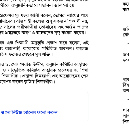
্পতিবার (১২ জুন) দুপুর ১২ টায় কলেজ অডিটোরিয়াম
কর
ষার্থীকে আনুষ্ঠানিকভাবে সম্মাননা জানানো হয়।
কার
ষ প্রফেসর মুঃ যহুর আলী বলেন, তোমরা ন্যায়ের পথে
মাদের। রাজশাহী কলেজ শুধু একজন শিক্ষার্থী নয়,
সালের পরীক্ষার্থীরা তোমাদের এই অর্জন তাদের
জব
ের শ্রদ্ধাভরে স্মরণ ও আহতদের সুস্থ কামনা করেন।
যো
মের এক শিক্ষার্থী অনুভূতি প্রকাশ করে বলেন, এই
এবং রাজশাহী কলেজের সম্মিলিত অবদান। কলেজ
জগন
ই সাফল্যের পেছনে মূল শক্তি।
২০২
র ড. মোঃ সেরাজ উদ্দীন, অনুষ্ঠান কমিটির আহ্বায়ক
ও সাংস্কৃতিক কমিটির আহ্বায়ক প্রফেসর ড. শিখা
 শিক্ষার্থীরা। এছাড়া দিনব্যাপী এই আয়োজনের শেষ
খা
িবেশন করেন কৃতিত্ব শিক্ষার্থীরা।
বিশ্
অশ
খাব
গুগল নিউজ চ্যানেল ফলো করুন
পাও
শিক