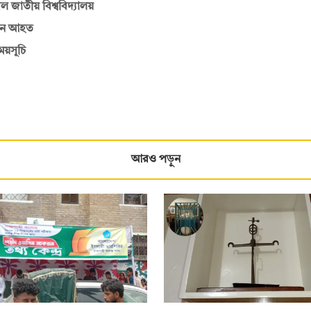
জাতীয় বিশ্ববিদ্যালয়
কজন আহত
ময়সূচি
আরও পড়ুন