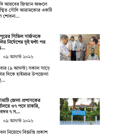
দি আরবের জিজান অঞ্চলে
স্থিত সৌদি আরামকোর একটি
ল শোধনা…
দপুরের সিভিল সার্জনকে
ির নির্দেশের দুই ঘণ্টা পর
্ধ…
০৯ আগস্ট ২০২৬
বার (৯ আগস্ট) সকাল সাড়ে
টার দিকে হাইমচর উপজেলা
স্থ…
্গামাটি জেলা প্রশাসকের
্যালয়ে ৩৭ পদে চাকরি,
েদন ৭ স…
০৯ আগস্ট ২০২৬
ল নিয়োগে বিজ্ঞপ্তি প্রকাশ