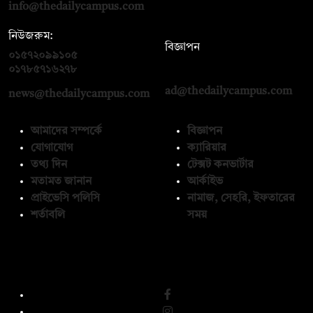
info@thedailycampus.com
নিউজরুম:
বিজ্ঞাপন
০১৫৭২০৯৯১০৫
,
০১৭১২১৩৬৫৯৩
০১৭৮৫৭১৬২৭৮
ad@thedailycampus.com
news@thedailycampus.com
আমাদের সম্পর্কে
বিজ্ঞাপন
যোগাযোগ
ক্যারিয়ার
তথ্য দিন
টেক্সট কনভার্টার
মতামত জানান
আর্কাইভ
প্রাইভেসি পলিসি
নামাজ, সেহরি, ইফতারের
শর্তাবলি
সময়
অনুসরণ করুন