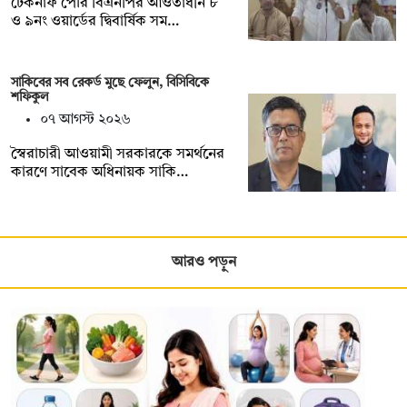
টেকনাফ পৌর বিএনপির আওতাধীন ৮
ও ৯নং ওয়ার্ডের দ্বিবার্ষিক সম…
সাকিবের সব রেকর্ড মুছে ফেলুন, বিসিবিকে
শফিকুল
০৭ আগস্ট ২০২৬
স্বৈরাচারী আওয়ামী সরকারকে সমর্থনের
কারণে সাবেক অধিনায়ক সাকি…
আরও পড়ুন