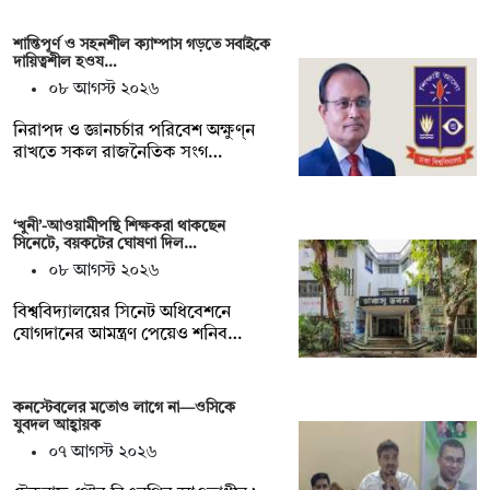
শান্তিপূর্ণ ও সহনশীল ক্যাম্পাস গড়তে সবাইকে
দায়িত্বশীল হওয…
০৮ আগস্ট ২০২৬
নিরাপদ ও জ্ঞানচর্চার পরিবেশ অক্ষুণ্ন
রাখতে সকল রাজনৈতিক সংগ…
‘খুনী’-আওয়ামীপন্থি শিক্ষকরা থাকছেন
সিনেটে, বয়কটের ঘোষণা দিল…
০৮ আগস্ট ২০২৬
বিশ্ববিদ্যালয়ের সিনেট অধিবেশনে
যোগদানের আমন্ত্রণ পেয়েও শনিব…
কনস্টেবলের মতোও লাগে না—ওসিকে
যুবদল আহ্বায়ক
০৭ আগস্ট ২০২৬