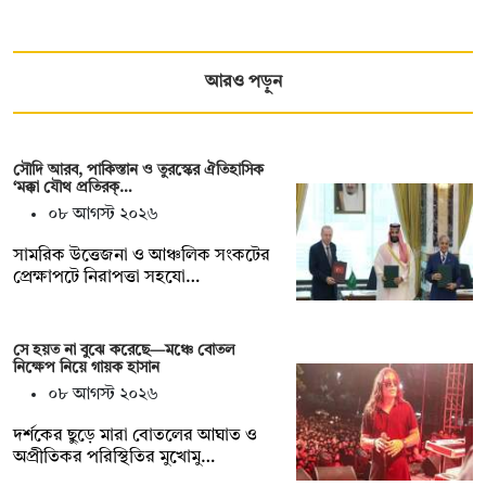
আরও পড়ুন
সৌদি আরব, পাকিস্তান ও তুরস্কের ঐতিহাসিক
‘মক্কা যৌথ প্রতিরক্…
০৮ আগস্ট ২০২৬
সামরিক উত্তেজনা ও আঞ্চলিক সংকটের
প্রেক্ষাপটে নিরাপত্তা সহযো…
সে হয়ত না ‍বুঝে করেছে—মঞ্চে বোতল
নিক্ষেপ নিয়ে গায়ক হাসান
০৮ আগস্ট ২০২৬
দর্শকের ছুড়ে মারা বোতলের আঘাত ও
অপ্রীতিকর পরিস্থিতির মুখোমু…