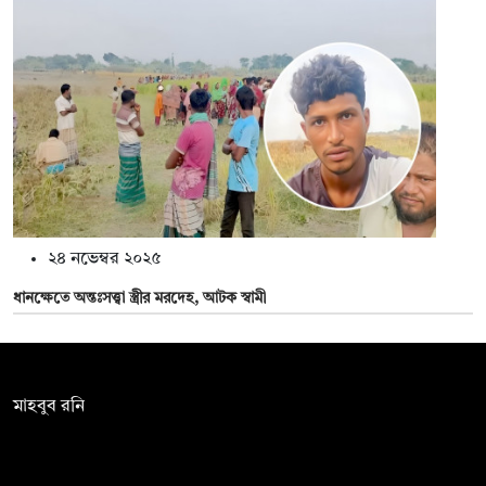
২৪ নভেম্বর ২০২৫
ধানক্ষেতে অন্তঃসত্ত্বা স্ত্রীর মরদেহ, আটক স্বামী
সম্পাদক:
মাহবুব রনি
দ্য ডেইলি ক্যাম্পাস, দ্বিতীয় তলা, হাসান হোল্ডিংস, ৫২/১ নিউ ইস্কাটন
রোড, ঢাকা ১০০০