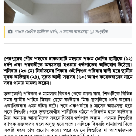
পঞ্চম শ্রেণির ছাত্রীকে ধর্ষণ, ৪ মাসের অন্তঃসত্ত্বা © সংগৃহীত
শেরপুরের পৌর শহরের ঢাকলহাটি মহল্লায় পঞ্চম শ্রেণির ছাত্রীকে (১২)
ধর্ষণ এবং পরবর্তীতে অন্তঃসত্ত্বা হওয়ায় গর্ভপাতের অভিযোগ উঠেছে।
শনিবার (২৩ মে) নির্যাতনের শিকার ওই শিশুর পরিবার বাদী হয়ে স্থানীয়
যুবক কাউছার (২৪), সুন্নত আলী সন্তুসহ (৬০) আরও কয়েকজনের নামে
সদর থানায় মামলা করেন।
ভুক্তভোগী পরিবার ও মামলার বিবরণ থেকে জানা যায়, শিশুটিকে বিভিন্ন
সময় স্থানীয় শাহিন মিয়ার ছেলে কাউছার মিয়া ফুসলিয়ে ধর্ষণ করেন।
একাধিকবার এমন ঘটনা ঘটে। পরে একপর্যায়ে ৪ মাসের অন্তঃসত্ত্বা হয়ে
পড়ে শিশুটি। পরে ভুক্তভোগীর শারীরিক গঠনে পরিবর্তন হলে কাউসার
মিয়া অন্যান্য আসামিদের সহযোগিতায় গর্ভপাত করান। এসময় শিশুটির
ব্যাপক রক্তক্ষরণ হলে অসুস্থ হয়ে পড়ে। এদিকে বিষয়টি ধামাচাপা দিতে
একটি মহল চাপ প্রয়োগ করে। পরে ২২ মে শিশুটির মা আশঙ্কাজনক