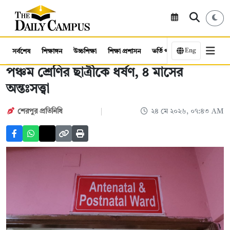
Eng
সর্বশেষ
শিক্ষাঙ্গন
উচ্চশিক্ষা
শিক্ষা প্রশাসন
ভর্তি পরীক্ষা
কর্মসংস্থান
পঞ্চম শ্রেণির ছাত্রীকে ধর্ষণ, ৪ মাসের
অন্তঃসত্ত্বা
শেরপুর প্রতিনিধি
২৪ মে ২০২৬, ০৭:৪৩ AM