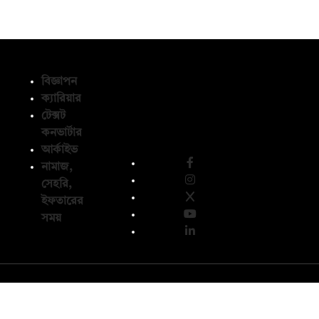
বিজ্ঞাপন
ক্যারিয়ার
টেক্সট
অনুসরণ করুন
কনভার্টার
আর্কাইভ
নামাজ,
সেহরি,
ইফতারের
সময়