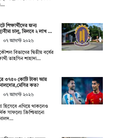
এ…
েটে শিক্ষার্থীদের জন্য
াস্থ্যবীমা চালু, মিলবে ২ লাখ …
০৭ আগস্ট ২০২৬
ত্রকৌশল বিভাগের দ্বিতীয় বর্ষের
্ষার্থী তাহসিন শাহাদা…
রে ৩৭৫০ কোটি টাকা আয়
নালদোর,মেসির কত?
০৭ আগস্ট ২০২৬
রা হিসেবে এগিয়ে থাকলেও
থিক সাফল্যে ক্রিশ্চিয়ানো
নালদ…