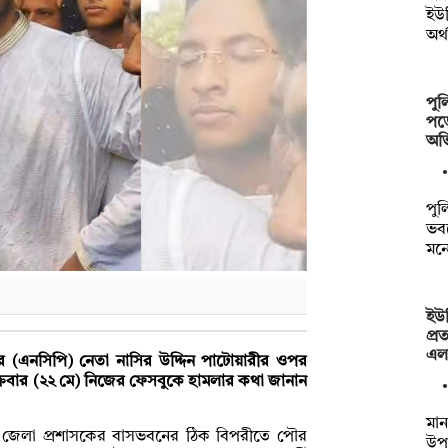
ইউন
অর্
পুল
পড়
অভ
পুল
ভব
মন
ইউপ
প্র
এল
ির (এনসিপি) নেতা নাসির উদ্দিন পাটোয়ারীর ওপর
ক্রবার (২২ মে) নিজের ফেসবুকে হামলার কথা জানান
মান
ুযায়ী জেলা প্রশাসকের বাসভবনের ঠিক বিপরীতে পৌর
উপস