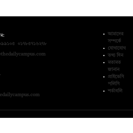
আমাদের
ম:
সম্পর্কে
০৯৯১০৫
,
০১৭৮৫৭১৬২৭৮
যোগাযোগ
thedailycampus.com
তথ্য দিন
মতামত
জানান
ন
প্রাইভেসি
পলিসি
১৩৬৫৯৩
শর্তাবলি
edailycampus.com
© কপিরাইট 2026, দ্য ডেইলি ক্যাম্পাস লিমিটেড