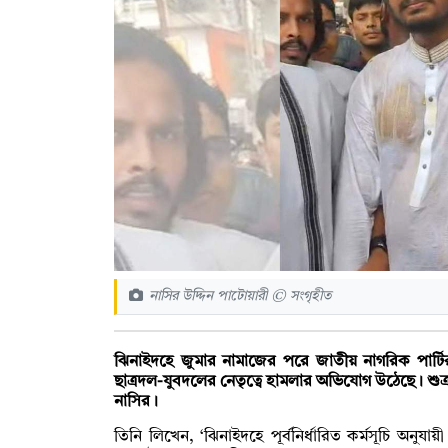
নাসির উদ্দিন পাটোয়ারী © সংগৃহীত
ঝিনাইদহে জুমার নামাজের পরে জাতীয় নাগরিক পার্ট
ছাত্রদল-যুবদলের নেতৃত্বে হামলার অভিযোগ উঠেছে। শু
নাসির।
তিনি লিখেন, ‘ঝিনাইদহে পূর্বনির্ধারিত কর্মসূচি অন