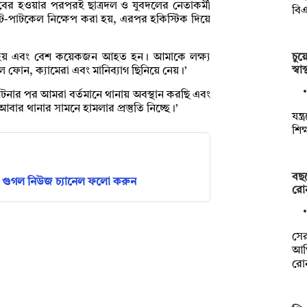
ের হওয়ার পরপরই ছাত্রদল ও যুবদলের নেতাকর্মী
বি
 ইট-পাটকেল নিক্ষেপ করা হয়, এরপর হকিস্টিক দিয়ে
চুয়
 হয় এবং বেশ কয়েকজন আহত হন। আমাকে লক্ষ্য
স্ব
ফোন, ক্যামেরা এবং মানিব্যাগ ছিনিয়ে নেয়।’
ঘটনার পর আমরা বর্তমানে থানায় অবস্থান করছি এবং
 আবার থানার সামনে হামলার প্রস্তুতি নিচ্ছে।’
যন্
শিক
বছ
গুগল নিউজ চ্যানেল ফলো করুন
রো
সে
আর্
রো