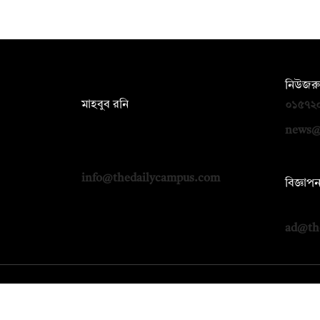
সম্পাদক:
নিউজরু
মাহবুব রনি
০১৫৭২
দ্য ডেইলি ক্যাম্পাস, দ্বিতীয় তলা, হাসান
news@
হোল্ডিংস, ৫২/১ নিউ ইস্কাটন রোড, ঢাকা
১০০০
info@thedailycampus.com
বিজ্ঞাপ
০১৭১২
ad@th