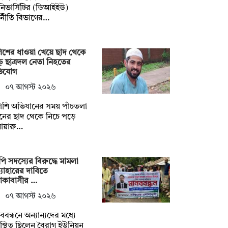
িভার্সিটির (ডিআইইউ)
থনীতি বিভাগের…
িশের ধাওয়া খেয়ে ছাদ থেকে
ে ছাত্রদল নেতা নিহতের
িযোগ
০৭ আগস্ট ২০২৬
িশি অভিযানের সময় পাঁচতলা
নের ছাদ থেকে নিচে পড়ে
োয়ারু…
ি সদস্যের বিরুদ্ধে মামলা
ত্যাহারের দাবিতে
াকাবাসীর …
০৭ আগস্ট ২০২৬
ববন্ধনে অন্যান্যদের মধ্যে
্থিত ছিলেন বৈরাগ ইউনিয়ন