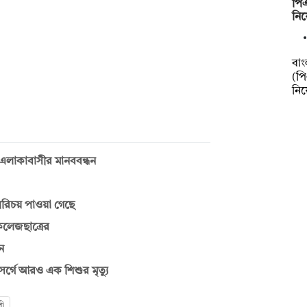
পি
নিয
বাং
(প
নি
ে এলাকাবাসীর মানববন্ধন
রিচয় পাওয়া গেছে
কলেজছাত্রের
ন
গে আরও এক শিশুর মৃত্যু
রী