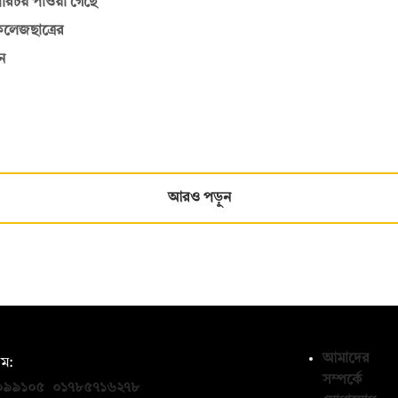
রিচয় পাওয়া গেছে
কলেজছাত্রের
ন
আরও পড়ুন
আমাদের
ম:
সম্পর্কে
০৯৯১০৫
,
০১৭৮৫৭১৬২৭৮