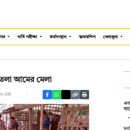
শাসন
ভর্তি পরীক্ষা
কর্মসংস্থান
স্কলারশিপ
খেলাধুলা
েলতলা আমের মেলা
:৫২ AM
এস
যাব
চল