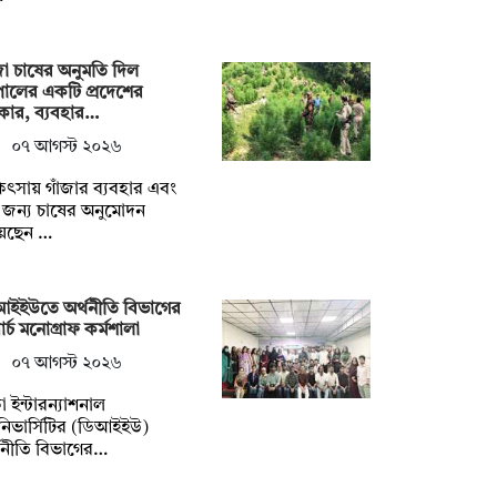
জা চাষের অনুমতি দিল
ালের একটি প্রদেশের
কার, ব্যবহার…
০৭ আগস্ট ২০২৬
িৎসায় গাঁজার ব্যবহার এবং
জন্য চাষের অনুমোদন
য়েছেন …
আইইউতে অর্থনীতি বিভাগের
ার্চ মনোগ্রাফ কর্মশালা
০৭ আগস্ট ২০২৬
া ইন্টারন্যাশনাল
িভার্সিটির (ডিআইইউ)
থনীতি বিভাগের…