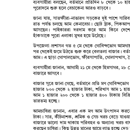
ব্যবসায়ীরা বলছেন, বর্তমানে প্রতিদিন ৮ থেকে ১০ হ
পুরোদমে শুরু হলে বেচাকেনা আরও বাড়বে।
জানা যায়, সাতক্ষীরা-নাভারণ সড়কের দুই পাশে সা
রাত পর্যন্ত চলছে আম কেনাবেচা। ছোট ট্রাক, পিকআ
আসছেন। পাইকাররা দরদাম করে আম কিনে দেশের বিভ
হাঁকডাকে পুরো এলাকা মুখর হয়ে উঠেছে।
উপজেলা প্রশাসন গত ৫ মে থেকে গোবিন্দভোগ আমগা
পর থেকেই জমে উঠতে শুরু করে বেলতলা বাজার। বর্তমা
আম। এ ছাড়া গোপালভোগ, ক্ষীরসাপাতি, গোলাপখাস, বৈশাখ
ব্যবসায়ীরা জানান, আগামী ২১ মে থেকে হিমসাগর, ২৮ ম
বাজারে আসবে।
বাজার সূত্রে জানা গেছে, বর্তমানে প্রতি মণ গোবিন্দ
হাজার ৮০০ থেকে ২ হাজার টাকা, শরিখাস আম ১ হা
আম ১ হাজার ২০০ থেকে ১ হাজার ৪০০ টাকায় বিক্
তারতম্য হচ্ছে।
আমচাষিরা জানান, এবার এক মণ আম উৎপাদন করতে 
টাকা। সার, কীটনাশক, শ্রমিক ও সেচ খরচ বেড়ে যাও
বাজারে ভালো দাম থাকায় পরিবহন ও অন্যান্য খরচ বাদ
করছেন চাষিরা। কিছু উন্নত মানের আমে লাভ হচ্ছে দেড় হ