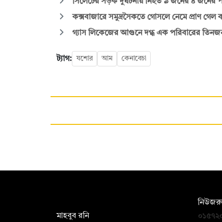
সিলেটের সড়ক দুর্ঘটনায় নিহত ৯ জনের ৪ জনের প
কক্সবাজারে সমুদ্রসৈকতে গোসলে নেমে প্রাণ গেল 
গ্যাস লিকেজের আগুনে দগ্ধ এক পরিবারের তিনজ
ট্যাগ:
যশোর
আম
কেনাবেচা
সম্পাদক:
নিউজরু
মাহবুব রনি
০১৫৭২