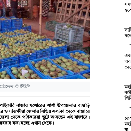
সমম
হব
সা
দলে
একজ
অবস
থে
াঠাচ্ছেন © টিডিসি
মহ
কর্
শি
 পাইকারি বাজার যশোরের শার্শা উপজেলার বাগুড়ি
ও সাতক্ষীরা জেলার বিভিন্ন এলাকা থেকে বাজারে
জেলা থেকে পাইকাররা ছুটে আসছেন এই বাজারে।
চট্
সরবরাহ করা হচ্ছে এখান থেকে।
মহ
ক