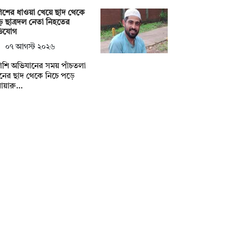
িশের ধাওয়া খেয়ে ছাদ থেকে
ে ছাত্রদল নেতা নিহতের
িযোগ
০৭ আগস্ট ২০২৬
িশি অভিযানের সময় পাঁচতলা
নের ছাদ থেকে নিচে পড়ে
োয়ারু…