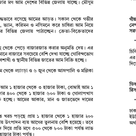
াজার মণ আম দেশের বিভিন্ন জেলায় যাচ্ছে। মৌসুম
রিবদ্ধভাবে বসেছে আমের আড়ত। সকাল থেকে গভীর
গাঁ
নেপ
প, ভ্যান, করিমন ও নসিমনে করে চাষিরা আম নিয়ে
সর
িন্ন জেলায় পাঠাচ্ছেন। ক্রেতা-বিক্রেতাদের
ছ থেকে পেড়ে বাজারজাত করার অনুমতি দেয়। এর
চিক
নে বাজারে সবচেয়ে বেশি দেখা যাচ্ছে গোবিন্দভোগ
এর 
ী ও স্থানীয় বিভিন্ন জাতের আম বিক্রি হচ্ছে।
দি
ে থেকে ল্যাংড়া ও ৬ জুন থেকে আম্রপালি ও মল্লিকা
ডি
ভোগ আম ১ হাজার থেকে ৩ হাজার টাকা, বোম্বাই আম ১
রিস
জার ৪০০ থেকে ১ হাজার ৬০০ টাকা ও গোলাপখাস
রি হচ্ছে। আমের আকার, মান ও জাতভেদে দামের
ঢাক
খরচ পড়ছে প্রায় ১ হাজার থেকে ১ হাজার ২০০
ইউন
য়ায় উৎপাদন ব্যয় আগের তুলনায় বেশি হয়েছে। তবে
অর্
 দিয়ে প্রতি মণে ৫০০ থেকে ৮০০ টাকা পর্যন্ত লাভ
াজার টাকা পর্যন্ত।