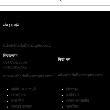
সম্পাদক:
মাহবুব রনি
দ্য ডেইলি ক্যাম্পাস, দ্বিতীয় তলা, হাসান হোল্ডিংস, ৫২/১ নিউ ইস্কাটন
রোড, ঢাকা ১০০০
info@thedailycampus.com
নিউজরুম:
বিজ্ঞাপন
০১৫৭২০৯৯১০৫
,
০১৭১২১৩৬৫৯৩
০১৭৮৫৭১৬২৭৮
ad@thedailycampus.com
news@thedailycampus.com
আমাদের সম্পর্কে
বিজ্ঞাপন
যোগাযোগ
ক্যারিয়ার
তথ্য দিন
টেক্সট কনভার্টার
মতামত জানান
আর্কাইভ