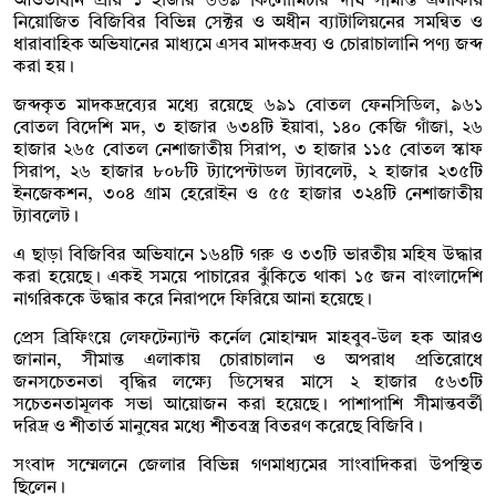
আওতাধীন প্রায় ১ হাজার ৬৬৯ কিলোমিটার দীর্ঘ সীমান্ত এলাকায়
নিয়োজিত বিজিবির বিভিন্ন সেক্টর ও অধীন ব্যাটালিয়নের সমন্বিত ও
ধারাবাহিক অভিযানের মাধ্যমে এসব মাদকদ্রব্য ও চোরাচালানি পণ্য জব্দ
করা হয়।
জব্দকৃত মাদকদ্রব্যের মধ্যে রয়েছে ৬৯১ বোতল ফেনসিডিল, ৯৬১
বোতল বিদেশি মদ, ৩ হাজার ৬৩৪টি ইয়াবা, ১৪০ কেজি গাঁজা, ২৬
হাজার ২৬৫ বোতল নেশাজাতীয় সিরাপ, ৩ হাজার ১১৫ বোতল স্কাফ
সিরাপ, ২৬ হাজার ৮০৮টি ট্যাপেন্টাডল ট্যাবলেট, ২ হাজার ২৩৫টি
ইনজেকশন, ৩০৪ গ্রাম হেরোইন ও ৫৫ হাজার ৩২৪টি নেশাজাতীয়
ট্যাবলেট।
এ ছাড়া বিজিবির অভিযানে ১৬৪টি গরু ও ৩৩টি ভারতীয় মহিষ উদ্ধার
করা হয়েছে। একই সময়ে পাচারের ঝুঁকিতে থাকা ১৫ জন বাংলাদেশি
নাগরিককে উদ্ধার করে নিরাপদে ফিরিয়ে আনা হয়েছে।
প্রেস ব্রিফিংয়ে লেফটেন্যান্ট কর্নেল মোহাম্মদ মাহবুব-উল হক আরও
জানান, সীমান্ত এলাকায় চোরাচালান ও অপরাধ প্রতিরোধে
জনসচেতনতা বৃদ্ধির লক্ষ্যে ডিসেম্বর মাসে ২ হাজার ৫৬৩টি
সচেতনতামূলক সভা আয়োজন করা হয়েছে। পাশাপাশি সীমান্তবর্তী
দরিদ্র ও শীতার্ত মানুষের মধ্যে শীতবস্ত্র বিতরণ করেছে বিজিবি।
সংবাদ সম্মেলনে জেলার বিভিন্ন গণমাধ্যমের সাংবাদিকরা উপস্থিত
ছিলেন।