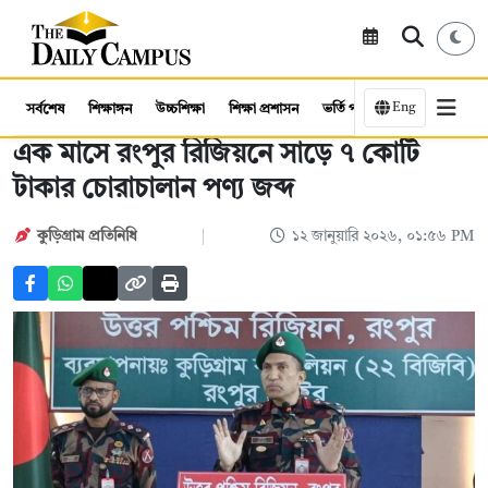
Eng
সর্বশেষ
শিক্ষাঙ্গন
উচ্চশিক্ষা
শিক্ষা প্রশাসন
ভর্তি পরীক্ষা
কর্মসংস্থান
এক মাসে রংপুর রিজিয়নে সাড়ে ৭ কোটি
টাকার চোরাচালান পণ্য জব্দ
কুড়িগ্রাম প্রতিনিধি
১২ জানুয়ারি ২০২৬, ০১:৫৬ PM