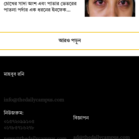
চোখের সাদা অংশ এবং পাতার ভেতরের
পাতলা পর্দার এক ধরনের ইনফেক…
আরও পড়ুন
সম্পাদক:
মাহবুব রনি
দ্য ডেইলি ক্যাম্পাস, দ্বিতীয় তলা, হাসান হোল্ডিংস, ৫২/১ নিউ ইস্কাটন
রোড, ঢাকা ১০০০
info@thedailycampus.com
নিউজরুম:
বিজ্ঞাপন
০১৫৭২০৯৯১০৫
,
০১৭১২১৩৬৫৯৩
০১৭৮৫৭১৬২৭৮
ad@thedailycampus.com
news@thedailycampus.com