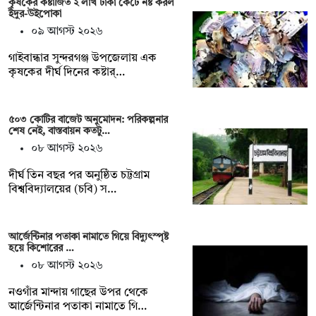
কৃষকের কষ্টার্জিত ২ লাখ টাকা কেটে নষ্ট করল
ইঁদুর-উইপোকা
০৯ আগস্ট ২০২৬
গাইবান্ধার সুন্দরগঞ্জ উপজেলায় এক
কৃষকের দীর্ঘ দিনের কষ্টার্…
৫০৩ কোটির বাজেট অনুমোদন: পরিকল্পনার
শেষ নেই, বাস্তবায়ন কতটু…
০৮ আগস্ট ২০২৬
দীর্ঘ তিন বছর পর অনুষ্ঠিত চট্টগ্রাম
বিশ্ববিদ্যালয়ের (চবি) স…
আর্জেন্টিনার পতাকা নামাতে গিয়ে বিদ্যুৎস্পৃষ্ট
হয়ে কিশোরের …
০৮ আগস্ট ২০২৬
নওগাঁর মান্দায় গাছের উপর থেকে
আর্জেন্টিনার পতাকা নামাতে গি…