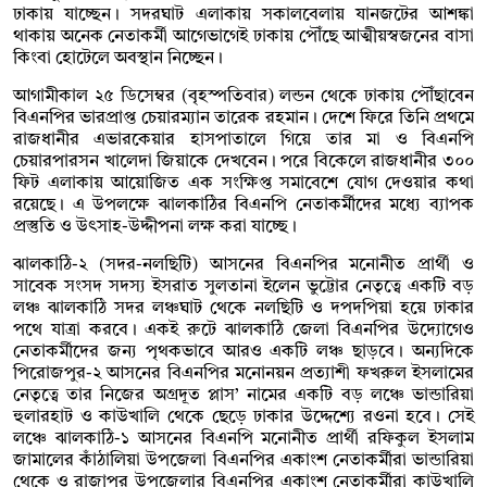
ঢাকায় যাচ্ছেন। সদরঘাট এলাকায় সকালবেলায় যানজটের আশঙ্কা
থাকায় অনেক নেতাকর্মী আগেভাগেই ঢাকায় পৌঁছে আত্মীয়স্বজনের বাসা
কিংবা হোটেলে অবস্থান নিচ্ছেন।
আগামীকাল ২৫ ডিসেম্বর (বৃহস্পতিবার) লন্ডন থেকে ঢাকায় পৌঁছাবেন
বিএনপির ভারপ্রাপ্ত চেয়ারম্যান তারেক রহমান। দেশে ফিরে তিনি প্রথমে
রাজধানীর এভারকেয়ার হাসপাতালে গিয়ে তার মা ও বিএনপি
চেয়ারপারসন খালেদা জিয়াকে দেখবেন। পরে বিকেলে রাজধানীর ৩০০
ফিট এলাকায় আয়োজিত এক সংক্ষিপ্ত সমাবেশে যোগ দেওয়ার কথা
রয়েছে। এ উপলক্ষে ঝালকাঠির বিএনপি নেতাকর্মীদের মধ্যে ব্যাপক
প্রস্তুতি ও উৎসাহ-উদ্দীপনা লক্ষ করা যাচ্ছে।
ঝালকাঠি-২ (সদর-নলছিটি) আসনের বিএনপির মনোনীত প্রার্থী ও
সাবেক সংসদ সদস্য ইসরাত সুলতানা ইলেন ভুট্টোর নেতৃত্বে একটি বড়
লঞ্চ ঝালকাঠি সদর লঞ্চঘাট থেকে নলছিটি ও দপদপিয়া হয়ে ঢাকার
পথে যাত্রা করবে। একই রুটে ঝালকাঠি জেলা বিএনপির উদ্যোগেও
নেতাকর্মীদের জন্য পৃথকভাবে আরও একটি লঞ্চ ছাড়বে। অন্যদিকে
পিরোজপুর-২ আসনের বিএনপির মনোনয়ন প্রত্যাশী ফখরুল ইসলামের
নেতৃত্বে তার নিজের অগ্রদূত প্লাস’ নামের একটি বড় লঞ্চে ভান্ডারিয়া
হুলারহাট ও কাউখালি থেকে ছেড়ে ঢাকার উদ্দেশ্যে রওনা হবে। সেই
লঞ্চে ঝালকাঠি-১ আসনের বিএনপি মনোনীত প্রার্থী রফিকুল ইসলাম
জামালের কাঁঠালিয়া উপজেলা বিএনপির একাংশ নেতাকর্মীরা ভান্ডারিয়া
থেকে ও রাজাপুর উপজেলার বিএনপির একাংশ নেতাকর্মীরা কাউখালি