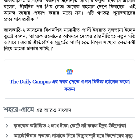
ঝালকাঠি-১ আসনের বিএনপি মনোনীত প্রার্থী রফিকুল ইসলাম জামাল
বলেন, ‘দীর্ঘদিন পর প্রিয় নেতা তারেক রহমান দেশে ফিরছেন—এই
আনন্দ ভাষায় প্রকাশ করার মতো নয়। এটি গণতন্ত্র পুনরুদ্ধারের
প্রত্যাশার প্রতীক।’
ঝালকাঠি-২ আসনের বিএনপির মনোনীত প্রার্থী ইসরাত সুলতানা ইলেন
ভুট্টো বলেন, ‘তারেক রহমানের আগমনে দেশের রাজনীতিতে নতুন গতি
আসবে। একটি ঐতিহাসিক মুহূর্তের সাক্ষী হতে বিপুল সংখ্যক নেতাকর্মী
নিয়ে আমরা ঢাকায় যাচ্ছি।’
The Daily Campus এর খবর পেতে গুগল নিউজ চ্যানেল ফলো
করুন
শহরে-গ্রামে
এর আরও সংবাদ
কৃষকের কষ্টার্জিত ২ লাখ টাকা কেটে নষ্ট করল ইঁদুর-উইপোকা
আর্জেন্টিনার পতাকা নামাতে গিয়ে বিদ্যুৎস্পৃষ্ট হয়ে কিশোরের মৃত্যু