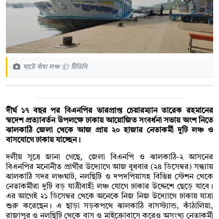
ঘাটে বাঁধা লঞ্চ © টিডিসি
দীর্ঘ ১৭ বছর পর বিএনপির ভারপ্রাপ্ত চেয়ারম্যান তারেক রহমানের
স্বদেশ প্রত্যাবর্তন উপলক্ষে ঢাকায় আয়োজিত সংবর্ধনা সভায় অংশ নিতে
ঝালকাঠি জেলা থেকে আজ প্রায় ২০ হাজার নেতাকর্মী দুটি লঞ্চ ও
বাসযোগে ঢাকায় যাচ্ছেন।
দলীয় সূত্রে জানা গেছে, জেলা বিএনপি ও ঝালকাঠি-২ আসনের
বিএনপির মনোনীত প্রার্থীর উদ্যোগে আজ বুধবার (২৪ ডিসেম্বর) সন্ধ্যায়
ঝালকাঠি সদর লঞ্চঘাট, নলছিটি ও দপদপিয়াসহ বিভিন্ন স্টেশন থেকে
নেতাকর্মীরা দুটি বড় যাত্রীবাহী লঞ্চ যোগে ঢাকার উদ্দেশে ছেড়ে যাবে।
এর আগেই ২১ ডিসেম্বর থেকে অনেকে নিজ নিজ উদ্যোগে ঢাকায় যাত্রা
শুরু করেছেন। এ ছাড়া সড়কপথে ঝালকাঠি বাসস্ট্যান্ড, কাঁঠালিয়া,
রাজাপুর ও নলছিটি থেকে বাস ও মাইক্রোবাসে করেও অসংখ্য নেতাকর্মী