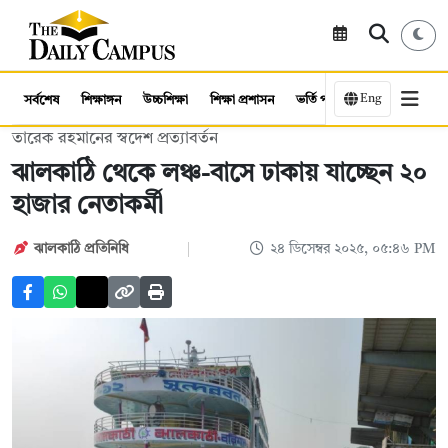
Eng
সর্বশেষ
শিক্ষাঙ্গন
উচ্চশিক্ষা
শিক্ষা প্রশাসন
ভর্তি পরীক্ষা
কর্মসংস্থান
তারেক রহমানের স্বদেশ প্রত্যাবর্তন
ঝালকাঠি থেকে লঞ্চ-বাসে ঢাকায় যাচ্ছেন ২০
হাজার নেতাকর্মী
ঝালকাঠি প্রতিনিধি
২৪ ডিসেম্বর ২০২৫, ০৫:৪৬ PM