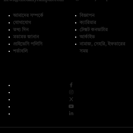
আমাদের সম্পর্কে
বিজ্ঞাপন
যোগাযোগ
ক্যারিয়ার
তথ্য দিন
টেক্সট কনভার্টার
মতামত জানান
আর্কাইভ
প্রাইভেসি পলিসি
নামাজ, সেহরি, ইফতারের
শর্তাবলি
সময়
অনুসরণ করুন