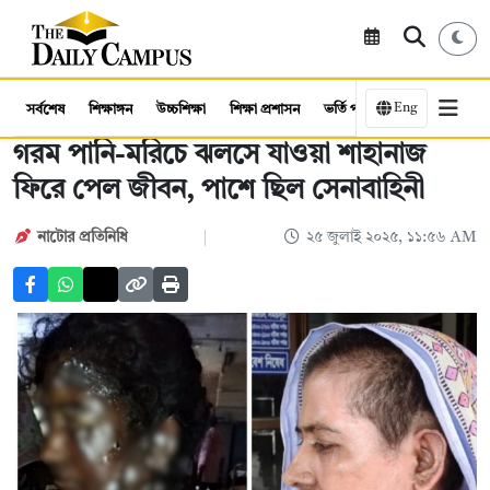
Eng
সর্বশেষ
শিক্ষাঙ্গন
উচ্চশিক্ষা
শিক্ষা প্রশাসন
ভর্তি পরীক্ষা
কর্মসংস্থান
গরম পানি-মরিচে ঝলসে যাওয়া শাহানাজ
ফিরে পেল জীবন, পাশে ছিল সেনাবাহিনী
নাটোর প্রতিনিধি
২৫ জুলাই ২০২৫, ১১:৫৬ AM