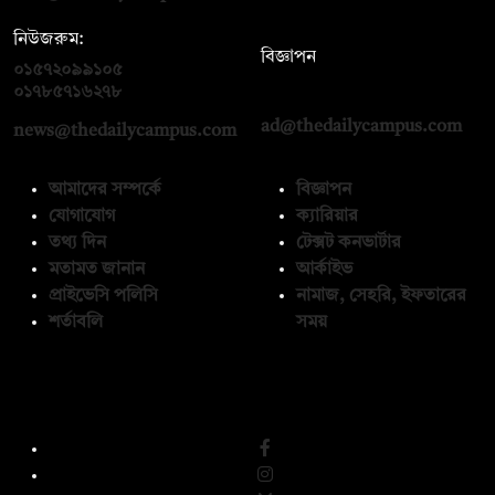
নিউজরুম:
বিজ্ঞাপন
০১৫৭২০৯৯১০৫
,
০১৭১২১৩৬৫৯৩
০১৭৮৫৭১৬২৭৮
ad@thedailycampus.com
news@thedailycampus.com
আমাদের সম্পর্কে
বিজ্ঞাপন
যোগাযোগ
ক্যারিয়ার
তথ্য দিন
টেক্সট কনভার্টার
মতামত জানান
আর্কাইভ
প্রাইভেসি পলিসি
নামাজ, সেহরি, ইফতারের
শর্তাবলি
সময়
অনুসরণ করুন