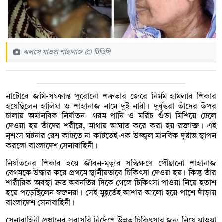
ঝলসে যাওয়া শাহানাজ © টিডিসি
নাটোরে জমি-সংক্রান্ত পুরোনো শত্রুতার জেরে নির্মম হামলার শিকার
হয়েছিলেন হালিমা ও শাহানাজ নামে দুই নারী। দুর্বৃত্তরা তাঁদের উপর
চালায় অমানবিক নির্যাতন—গরম পানি ও মরিচ গুঁড়া মিশিয়ে ঢেলে
দেওয়া হয় তাঁদের শরীরে, মাথায় আঘাত করে করা হয় রক্তাক্ত। এই
নৃশংস ঘটনার রেশ কাটতে না কাটতেই এক উজ্জ্বল মানবিক দৃষ্টান্ত স্থাপন
করলো বাংলাদেশ সেনাবাহিনী।
নির্যাতনের শিকার হয়ে জীবন-মৃত্যুর সন্ধিক্ষণে পৌঁছানো শাহানাজ
বেগমকে উদ্ধার করে প্রথমে স্থানীয়ভাবে চিকিৎসা দেওয়া হয়। কিন্তু তাঁর
শারীরিক অবস্থা দ্রুত অবনতির দিকে গেলে চিকিৎসা পাওয়া নিয়ে হতাশ
হয়ে পড়েছিলেন স্বজনরা। সেই মুহূর্তেই আশার আলো হয়ে পাশে দাঁড়ায়
বাংলাদেশ সেনাবাহিনী।
সেনাবাহিনী প্রধানের সরাসরি নির্দেশে উন্নত চিকিৎসার জন্য নিয়ে যাওয়া