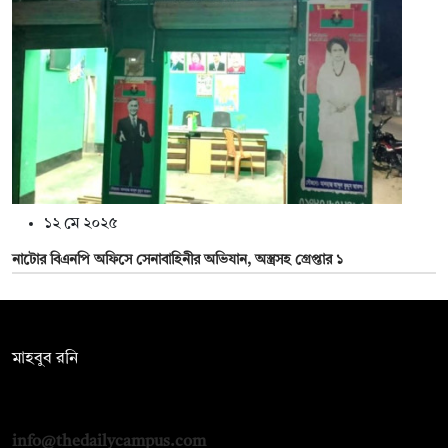
১২ মে ২০২৫
নাটোর বিএনপি অফিসে সেনাবাহিনীর অভিযান, অস্ত্রসহ গ্রেপ্তার ১
সম্পাদক:
মাহবুব রনি
দ্য ডেইলি ক্যাম্পাস, দ্বিতীয় তলা, হাসান হোল্ডিংস, ৫২/১ নিউ ইস্কাটন
রোড, ঢাকা ১০০০
info@thedailycampus.com