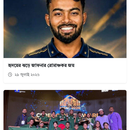
হৃদয়ের ঝড়ে জাফনার রোমাঞ্চকর জয়
২৯ জুলাই ২০২৬