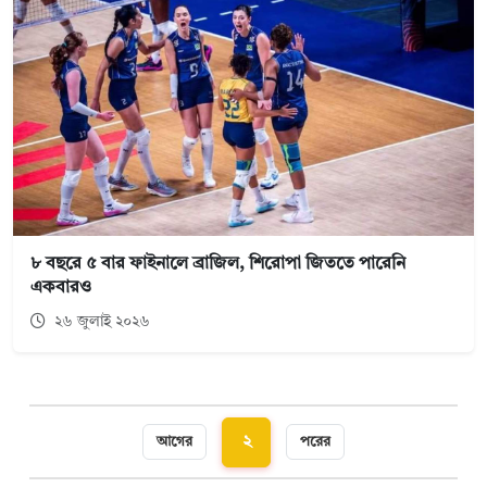
৮ বছরে ৫ বার ফাইনালে ব্রাজিল, শিরোপা জিততে পারেনি
একবারও
২৬ জুলাই ২০২৬
২
আগের
পরের