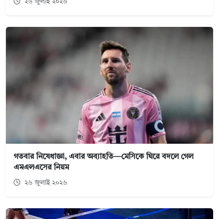
২৬ জুলাই ২০২৬
গতবার নিষেধাজ্ঞা, এবার অব্যাহতি—মেসিকে ঘিরে বদলে গেল
এমএলএসের নিয়ম
২৬ জুলাই ২০২৬