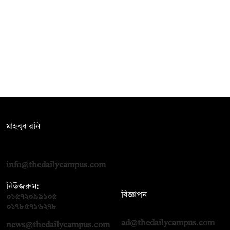
সম্পাদক:
মাহবুব রনি
দ্য ডেইলি ক্যাম্পাস, দ্বিতীয় তলা, হাসান হোল্ডিংস, ৫২/১ নিউ ইস্কাটন
রোড, ঢাকা ১০০০
info@thedailycampus.com
নিউজরুম:
বিজ্ঞাপন
০১৫৭২০৯৯১০৫
,
০১৭১২১৩৬৫৯৩
০১৭৮৫৭১৬২৭৮
ad@thedailycampus.com
news@thedailycampus.com