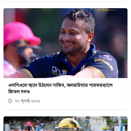
এলপিএলে জ্বলে উঠলেন সাকিব, অলরাউন্ডার পারফরম্যান্সে
জিতল দলও
৩১ জুলাই ২০২৬