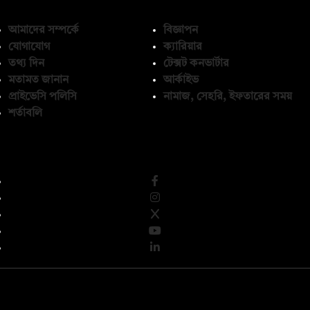
আমাদের সম্পর্কে
বিজ্ঞাপন
যোগাযোগ
ক্যারিয়ার
তথ্য দিন
টেক্সট কনভার্টার
মতামত জানান
আর্কাইভ
প্রাইভেসি পলিসি
নামাজ, সেহরি, ইফতারের সময়
শর্তাবলি
অনুসরণ করুন
© কপিরাইট 2026, দ্য ডেইলি ক্যাম্পাস লিমিটেড