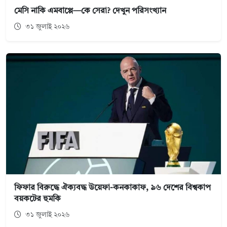
মেসি নাকি এমবাপ্পে—কে সেরা? দেখুন পরিসংখ্যান
৩১ জুলাই ২০২৬
ফিফার বিরুদ্ধে ঐক্যবদ্ধ উয়েফা-কনকাকাফ, ৯৬ দেশের বিশ্বকাপ
বয়কটের হুমকি
৩১ জুলাই ২০২৬