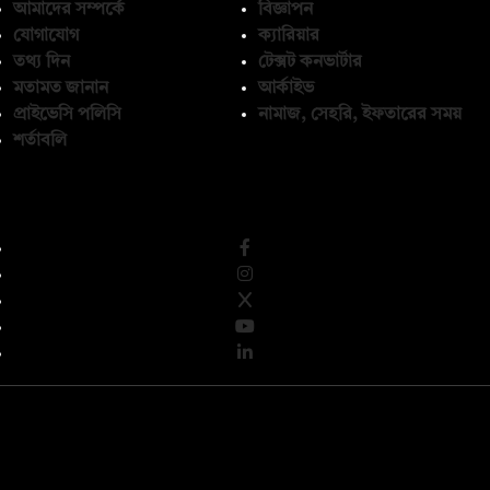
আমাদের সম্পর্কে
বিজ্ঞাপন
যোগাযোগ
ক্যারিয়ার
তথ্য দিন
টেক্সট কনভার্টার
মতামত জানান
আর্কাইভ
প্রাইভেসি পলিসি
নামাজ, সেহরি, ইফতারের সময়
শর্তাবলি
অনুসরণ করুন
© কপিরাইট 2026, দ্য ডেইলি ক্যাম্পাস লিমিটেড