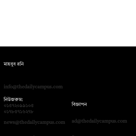
সম্পাদক:
মাহবুব রনি
দ্য ডেইলি ক্যাম্পাস, দ্বিতীয় তলা, হাসান হোল্ডিংস, ৫২/১ নিউ ইস্কাটন
রোড, ঢাকা ১০০০
info@thedailycampus.com
নিউজরুম:
বিজ্ঞাপন
০১৫৭২০৯৯১০৫
,
০১৭১২১৩৬৫৯৩
০১৭৮৫৭১৬২৭৮
ad@thedailycampus.com
news@thedailycampus.com