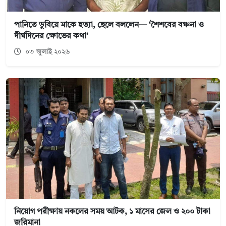
পানিতে ডুবিয়ে মাকে হত্যা, ছেলে বললেন— ‘শৈশবের বঞ্চনা ও
দীর্ঘদিনের ক্ষোভের কথা’
০৩ জুলাই ২০২৬
নিয়োগ পরীক্ষায় নকলের সময় আটক, ১ মাসের জেল ও ২০০ টাকা
জরিমানা