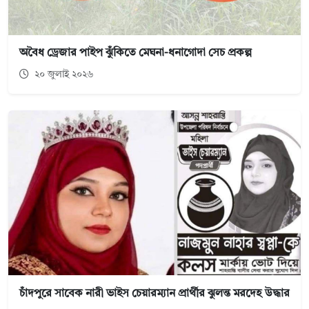
অবৈধ ড্রেজার পাইপ ঝুঁকিতে মেঘনা-ধনাগোদা সেচ প্রকল্প
২০ জুলাই ২০২৬
চাঁদপুরে সাবেক নারী ভাইস চেয়ারম্যান প্রার্থীর ঝুলন্ত মরদেহ উদ্ধার