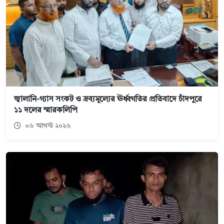
জ্বালানি-গ্যাস সংকট ও দ্রব্যমূল্যের ঊর্ধ্বগতির প্রতিবাদে চাঁদপুরে
১১ দলের স্মারকলিপি
০৬ আগস্ট ২০২৬