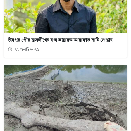
চাঁদপুর পৌর ছাত্রলীগের যুগ্ম আহ্বায়ক আরাফাত সানি গ্রেপ্তার
২৭ জুলাই ২০২৬