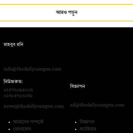
আরও পড়ুন
সম্পাদক:
মাহবুব রনি
দ্য ডেইলি ক্যাম্পাস, দ্বিতীয় তলা, হাসান হোল্ডিংস, ৫২/১ নিউ ইস্কাটন
রোড, ঢাকা ১০০০
info@thedailycampus.com
নিউজরুম:
বিজ্ঞাপন
০১৫৭২০৯৯১০৫
,
০১৭১২১৩৬৫৯৩
০১৭৮৫৭১৬২৭৮
ad@thedailycampus.com
news@thedailycampus.com
আমাদের সম্পর্কে
বিজ্ঞাপন
যোগাযোগ
ক্যারিয়ার