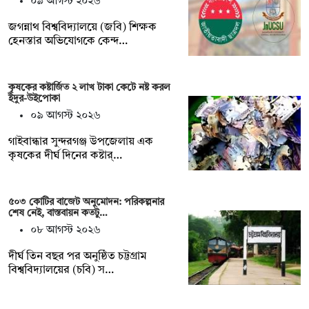
০৯ আগস্ট ২০২৬
জগন্নাথ বিশ্ববিদ্যালয়ে (জবি) শিক্ষক
হেনস্তার অভিযোগকে কেন্দ…
কৃষকের কষ্টার্জিত ২ লাখ টাকা কেটে নষ্ট করল
ইঁদুর-উইপোকা
০৯ আগস্ট ২০২৬
গাইবান্ধার সুন্দরগঞ্জ উপজেলায় এক
কৃষকের দীর্ঘ দিনের কষ্টার্…
৫০৩ কোটির বাজেট অনুমোদন: পরিকল্পনার
শেষ নেই, বাস্তবায়ন কতটু…
০৮ আগস্ট ২০২৬
দীর্ঘ তিন বছর পর অনুষ্ঠিত চট্টগ্রাম
বিশ্ববিদ্যালয়ের (চবি) স…