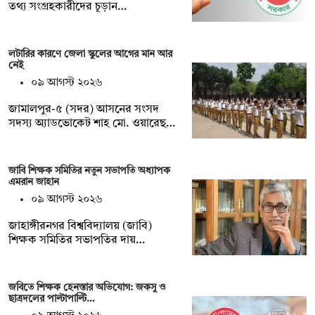
তথ্য সংগ্রহকারীদের চূড়ান…
লটারির কারণে জেলা স্কুলের আগের মান আর
নেই
০৯ আগস্ট ২০২৬
জামালপুর-৫ (সদর) আসনের সংসদ
সদস্য অ্যাডভোকেট শাহ মো. ওয়ারেছ…
জাবি শিক্ষক সমিতির নতুন সভাপতি অধ্যাপক
এমরান জাহান
০৯ আগস্ট ২০২৬
জাহাঙ্গীরনগর বিশ্ববিদ্যালয় (জাবি)
শিক্ষক সমিতির সভাপতির দায়…
জবিতে শিক্ষক হেনস্তার অভিযোগ: জকসু ও
ছাত্রদলের পাল্টাপাল্টি…