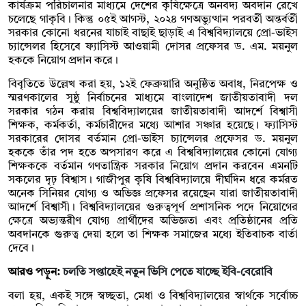
কার্যক্রম পরিচালনার মাধ্যমে দেশের কৃষিক্ষেত্রে অনবদ্য অবদান রেখে
চলেছে গাকৃবি। কিন্তু ০৫ই আগস্ট, ২০২৪ গণঅভ্যুত্থান পরবর্তী অন্তর্বর্তী
সরকার কোনো ধরনের যাচাই বাছাই ছাড়াই এ বিশ্ববিদ্যালয়ে প্রো-ভাইস
চ্যান্সেলর হিসেবে ফ্যাসিস্ট আওয়ামী দোসর প্রফেসর ড. এম. ময়নুল
হককে নিয়োগ প্রদান করে।
বিবৃতিতে উল্লেখ করা হয়, ১২ই ফেব্রুয়ারি অনুষ্ঠিত অবাধ, নিরপেক্ষ ও
স্মরণকালের সুষ্ঠু নির্বাচনের মাধ্যমে বাংলাদেশ জাতীয়তাবাদী দল
সরকার গঠন করায় বিশ্ববিদ্যালয়ের জাতীয়তাবাদী আদর্শে বিশ্বাসী
শিক্ষক, কর্মকর্তা, কর্মচারীদের মধ্যে আশার সঞ্চার হয়েছে। ফ্যাসিস্ট
সরকারের দোসর বর্তমান প্রো-ভাইস চ্যান্সেলর প্রফেসর ড. ময়নুল
হককে তাঁর পদ হতে অপসারণ করে এ বিশ্ববিদ্যালয়ের কোনো যোগ্য
শিক্ষককে বর্তমান গণতান্ত্রিক সরকার নিয়োগ প্রদান করবেন এমনটি
সকলের দৃঢ় বিশ্বাস। গাজীপুর কৃষি বিশ্ববিদ্যালয়ে দীর্ঘদিন ধরে কর্মরত
অনেক সিনিয়র যোগ্য ও অভিজ্ঞ প্রফেসর রয়েছেন যারা জাতীয়তাবাদী
আদর্শে বিশ্বাসী। বিশ্ববিদ্যালয়ের গুরুত্বপূর্ণ প্রশাসনিক পদে নিয়োগের
ক্ষেত্রে অভ্যন্তরীণ যোগ্য প্রার্থীদের অভিজ্ঞতা এবং প্রতিষ্ঠানের প্রতি
অবদানকে গুরুত্ব দেয়া হলে তা শিক্ষক সমাজের মধ্যে ইতিবাচক বার্তা
দেবে।
আরও পড়ুন:
চলতি সপ্তাহেই নতুন ভিসি পেতে যাচ্ছে ইবি-বেরোবি
বলা হয়, একই সঙ্গে স্বচ্ছতা, মেধা ও বিশ্ববিদ্যালয়ের স্বার্থকে সর্বোচ্চ