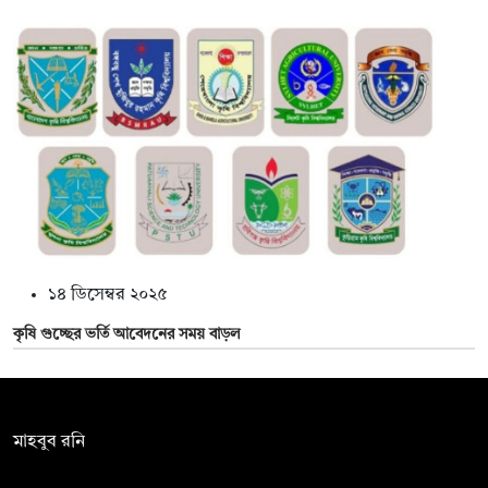
১৪ ডিসেম্বর ২০২৫
কৃষি গুচ্ছের ভর্তি আবেদনের সময় বাড়ল
সম্পাদক:
মাহবুব রনি
দ্য ডেইলি ক্যাম্পাস, দ্বিতীয় তলা, হাসান হোল্ডিংস, ৫২/১ নিউ ইস্কাটন