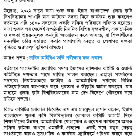
অতনু হাওলাদার।
উল্লেখ্য, ২০২২ সালে যাত্রা শুরু করা ‘ইয়াস বাংলাদেশ’ খুলনা কৃষি
বিশ্ববিদ্যালয় শাখাটি মাত্র আটজন সদস্য নিয়ে কার্যক্রম শুরু করলেও
বর্তমানে এটি ১৪০+ সদস্যের একটি সক্রিয় পরিবারে পরিণত হয়েছে।
যাত্রা শুরুর পর থেকেই সংগঠনটি নিয়মিত বিভিন্ন সৃজনশীল, একাডেমিক
ও দক্ষতা উন্নয়নমূলক কর্মসূচি আয়োজন করে আসছে, যা শিক্ষার্থীদের
মননশীল চর্চায় সহায়তা করার পাশাপাশি নেতৃত্ব ও পেশাগত দক্ষতা
বৃদ্ধিতে গুরুত্বপূর্ণ ভূমিকা রাখছে।
আরও পড়ুন :
ঢাবির আইবিএ ভর্তি পরীক্ষার ফল প্রকাশ
বর্তমানে সংগঠনটির একাধিক সদস্য ইয়াসের ন্যাশনাল কমিটি ও ওয়ার্ল্ড
কমিটিতে দক্ষতার সাথে দায়িত্ব পালন করছেন। এছাড়া সংগঠনের
সদস্যরা নিয়মিতভাবে জাতীয় ও আন্তর্জাতিক পর্যায়ের বিভিন্ন
প্রতিযোগিতায় অংশগ্রহণ করে পুরস্কার ও স্বীকৃতি অর্জন করছেন, যার
মাধ্যমে খুলনা কৃষি বিশ্ববিদ্যালয়ের নাম দেশ-বিদেশে গৌরবের সঙ্গে
ছড়িয়ে পড়ছে।
বিগত কমিটির লোকাল ডিরেক্টর এস এম মাহমুদুল হাসান বলেন, ‘ইয়াস
বাংলাদেশ খুলনা কৃষি বিশ্ববিদ্যালয় লোকাল কমিটি আগামী দিনে
শিক্ষার্থীদের উন্নয়ন, আন্তর্জাতিক যোগাযোগ ও গবেষণা কার্যক্রমে আরও
সক্রিয় ভূমিকা রাখবে এমনটাই প্রত্যাশা। একই সঙ্গে নতুন নেতৃত্ব
সংগঠনকে আরও সুসংগঠিত ও কার্যকর প্ল্যাটফর্মে পরিণত করবে বলে