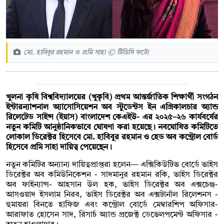
মো. হাবিবুর রহমান ও প্রমি সাহা © টিডিসি ফটো
খুলনা কৃষি বিশ্ববিদ্যালয়ের (খুকৃবি) প্রথম আন্তর্জাতিক শিক্ষার্থী সংগঠন
ইন্টারন্যাশনাল অ্যাসোসিয়েশন অব স্টুডেন্টস ইন এগ্রিকালচার অ্যান্ড
রিলেটেড সাইন্স (ইয়াস) বাংলাদেশ কেএইউ- এর ২০২৫–২৬ কার্যবর্ষের
নতুন কমিটি আনুষ্ঠানিকভাবে ঘোষণা করা হয়েছে। নবঘোষিত কমিটিতে
লোকাল ডিরেক্টর হিসেবে মো. হাবিবুর রহমান ও হেড অব কন্ট্রোল বোর্ড
হিসেবে প্রমি সাহা দায়িত্ব পেয়েছেন।
নতুন কমিটির অন্যান্য দায়িত্বপ্রাপ্তরা হলেন— এক্সিকিউটিভ বোর্ডে ভাইস
ডিরেক্টর অব কমিউনিকেশন - সাদমানুর রহমান রকি, ভাইস ডিরেক্টর
অব ফাইন্যান্স- আহসান উল হক, ভাইস ডিরেক্টর অব এক্সচেঞ্জ-
আসওয়াদ ইসলাম নিরব, ভাইস ডিরেক্টর অব এক্সটার্নাল রিলেশনস -
হুমায়রা বিনতে হাফিজ এবং কন্ট্রোল বোর্ডে মেম্বারশিপ অফিসার-
আরাফাত হোসেন সাদ, রিসার্চ অ্যান্ড প্রজেক্ট ডেভেলপমেন্ট অফিসার -