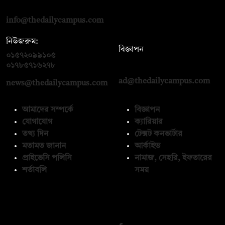
রোড, ঢাকা ১০০০
info@thedailycampus.com
নিউজরুম:
বিজ্ঞাপন
০১৫৭২০৯৯১০৫
,
০১৭১২১৩৬৫৯৩
০১৭৮৫৭১৬২৭৮
ad@thedailycampus.com
news@thedailycampus.com
আমাদের সম্পর্কে
বিজ্ঞাপন
যোগাযোগ
ক্যারিয়ার
তথ্য দিন
টেক্সট কনভার্টার
মতামত জানান
আর্কাইভ
প্রাইভেসি পলিসি
নামাজ, সেহরি, ইফতারের
শর্তাবলি
সময়
অনুসরণ করুন