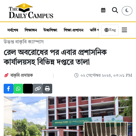
Eng
সর্বশেষ
শিক্ষাঙ্গন
উচ্চশিক্ষা
শিক্ষা প্রশাসন
ভর্তি পরীক্ষা
কর্মসংস্থান
উত্তপ্ত বাকৃবি ক্যাম্পাস
রেল অবরোধের পর এবার প্রশাসনিক
কার্যালয়সহ বিভিন্ন দপ্তরে তালা
বাকৃবি প্রদায়ক
০২ সেপ্টেম্বর ২০২৫, ০৩:০১ PM