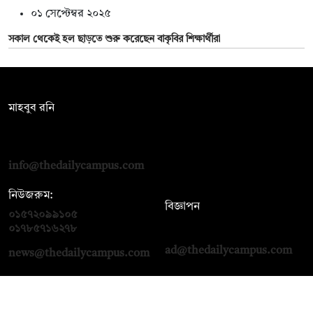
০১ সেপ্টেম্বর ২০২৫
সকাল থেকেই হল ছাড়তে শুরু করেছেন বাকৃবির শিক্ষার্থীরা
সম্পাদক:
মাহবুব রনি
দ্য ডেইলি ক্যাম্পাস, দ্বিতীয় তলা, হাসান হোল্ডিংস, ৫২/১ নিউ ইস্কাটন
রোড, ঢাকা ১০০০
info@thedailycampus.com
নিউজরুম:
বিজ্ঞাপন
০১৫৭২০৯৯১০৫
,
০১৭১২১৩৬৫৯৩
০১৭৮৫৭১৬২৭৮
ad@thedailycampus.com
news@thedailycampus.com
আমাদের সম্পর্কে
বিজ্ঞাপন
যোগাযোগ
ক্যারিয়ার