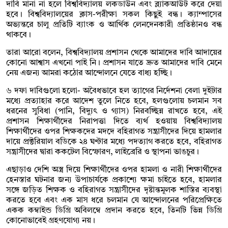
দাবি মানা না হলে বিশ্ববিদ্যালয় লকডাউন এবং ব্ল্যাকআউট করে দেয়া
হবে। বিশ্ববিদ্যালয়ের ক্লাস-পরীক্ষা সকল কিছুই বন্ধ। ক্যাম্পাসের
অভ্যন্তরে চালু প্রতিটি ব্যাংক ও আর্থিক লেনদেনকারী প্রতিষ্ঠানও বন্ধ
থাকবে।
তারা আরো বলেন, বিশ্ববিদ্যালয় প্রশাসন থেকে আমাদের দাবি আদায়ের
কোনো আশ্বাস এখনো পাই নি। প্রশাসন যাতে দ্রুত আমাদের দাবি মেনে
নেয় এজন্য আমরা কঠোর আন্দোলনে যেতে বাধ্য হচ্ছি।
৬ দফা দাবিগুলো হলো- অবৈধভাবে হল ত্যাগের নির্দেশনা বেলা দুইটার
মধ্যে প্রত্যাহার করে আদেশ তুলে নিতে হবে, হলগুলোয় চলমান সব
ধরনের সুবিধা (পানি, বিদ্যুৎ ও গ্যাস) নিরবচ্ছিন্ন রাখতে হবে, এই
প্রশাসন শিক্ষার্থীদের নিরাপত্তা দিতে ব্যর্থ হওয়ায় বিশ্ববিদ্যালয়
শিক্ষার্থীদের ওপর শিক্ষকদের মদদে বহিরাগত সন্ত্রাসীদের দিয়ে হামলার
দায়ে প্রক্টরিয়াল বডিকে ২৪ ঘণ্টার মধ্যে পদত্যাগ করতে হবে, বহিরাগত
সন্ত্রাসীদের দ্বারা ককটেল বিস্ফোরণ, লাইব্রেরি ও স্থাপনা ভাঙচুর।
এছাড়াও দেশি অস্ত্র দিয়ে শিক্ষার্থীদের ওপর হামলা ও নারী শিক্ষার্থীদের
হেনস্তার ঘটনার জন্য উপাচার্যকে প্রকাশ্যে ক্ষমা চাইতে হবে, হামলার
সঙ্গে জড়িত শিক্ষক ও বহিরাগত সন্ত্রাসীদের দৃষ্টান্তমূলক শাস্তির ব্যবস্থা
করতে হবে এবং এক মাস ধরে চলমান যে আন্দোলনের পরিপ্রেক্ষিতে
একক কম্বাইন্ড ডিগ্রি অবিলম্বে প্রদান করতে হবে, তিনটি ভিন্ন ডিগ্রি
কোনোভাবেই গ্রহণযোগ্য নয়।