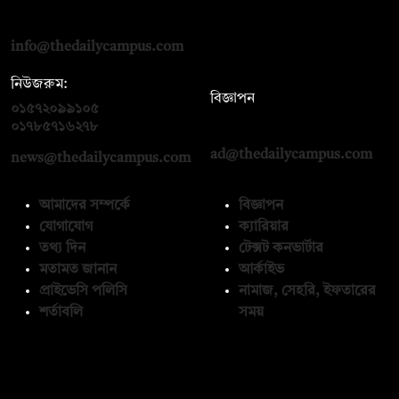
রোড, ঢাকা ১০০০
info@thedailycampus.com
নিউজরুম:
বিজ্ঞাপন
০১৫৭২০৯৯১০৫
,
০১৭১২১৩৬৫৯৩
০১৭৮৫৭১৬২৭৮
ad@thedailycampus.com
news@thedailycampus.com
আমাদের সম্পর্কে
বিজ্ঞাপন
যোগাযোগ
ক্যারিয়ার
তথ্য দিন
টেক্সট কনভার্টার
মতামত জানান
আর্কাইভ
প্রাইভেসি পলিসি
নামাজ, সেহরি, ইফতারের
শর্তাবলি
সময়
অনুসরণ করুন