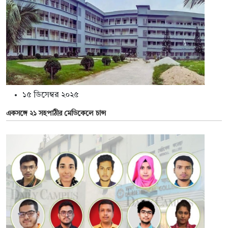
১৫ ডিসেম্বর ২০২৫
একসঙ্গে ২১ সহপাঠীর মেডিকেলে চান্স