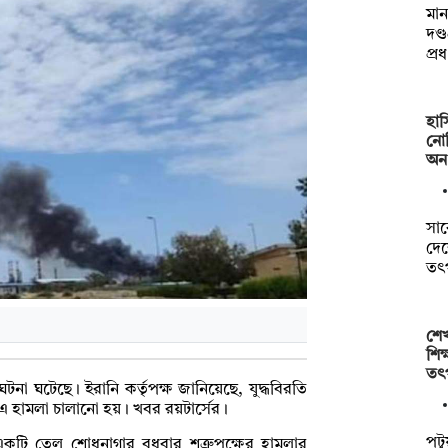
মা
দণ্
প্র
হা
নোব
অ
সাব
দে
তৎ
শেখ
শি
তৎ
না ঘটেছে। ইরানি কর্তৃপক্ষ জানিয়েছে, যুদ্ধবিরতি
) এ হামলা চালানো হয়। খবর রয়টার্সের।
পটুয
 একটি তেল শোধনাগার বুধবার শত্রুপক্ষের হামলার