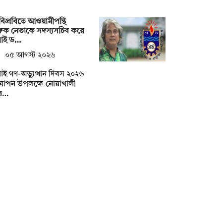
িপ্রবিতে আওয়ামীপন্থি
্ষক নেতাকে সদস্যসচিব করে
লাই ড…
০৫ আগস্ট ২০২৬
াই গণ-অভ্যুত্থান দিবস ২০২৬
যাপন উপলক্ষে নোয়াখালী
্ঞ…