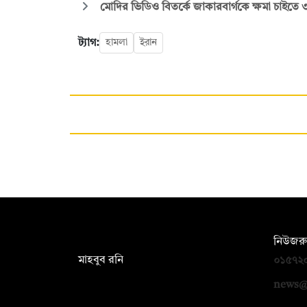
মোদির ভিডিও বিতর্কে জাকারবার্গকে ক্ষমা চাইতে
ট্যাগ:
হামলা
ইরান
সম্পাদক:
নিউজরু
মাহবুব রনি
০১৫৭২
দ্য ডেইলি ক্যাম্পাস, দ্বিতীয় তলা, হাসান
news@
হোল্ডিংস, ৫২/১ নিউ ইস্কাটন রোড, ঢাকা