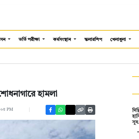
শাসন
ভর্তি পরীক্ষা
কর্মসংস্থান
স্কলারশিপ
খেলাধুলা
শোধনাগারে হামলা
৮:০৫ PM
দিল
হাস
সু