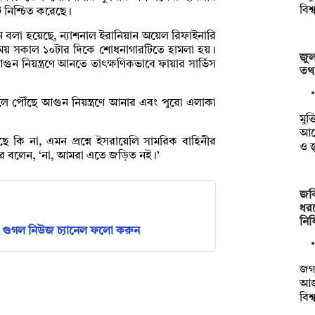
বিশ
ি নিশ্চিত করেছে।
নে বলা হয়েছে, ন্যাশনাল ইরানিয়ান অয়েল রিফাইনারি
নীয় সময় সকাল ১০টার দিকে শোধনাগারটিতে হামলা হয়।
জুল
 নিয়ন্ত্রণে আনতে তাৎক্ষণিকভাবে ফায়ার সার্ভিস
তথ্য
্থলে পৌঁছে আগুন নিয়ন্ত্রণে আনার এবং পুরো এলাকা
মুক্
আয়
ছে কি না, এমন প্রশ্নে ইসরায়েলি সামরিক বাহিনীর
ও 
কদের বলেন, ‘না, আমরা এতে জড়িত নই।’
জবি
ধর
নি
গুগল নিউজ চ্যানেল ফলো করুন
জগন
আজ 
বিশ