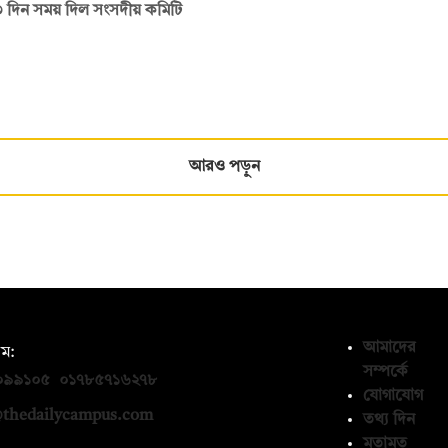
 ৩ দিন সময় দিল সংসদীয় কমিটি
আরও পড়ুন
আমাদের
ম:
সম্পর্কে
০৯৯১০৫
,
০১৭৮৫৭১৬২৭৮
যোগাযোগ
thedailycampus.com
তথ্য দিন
মতামত