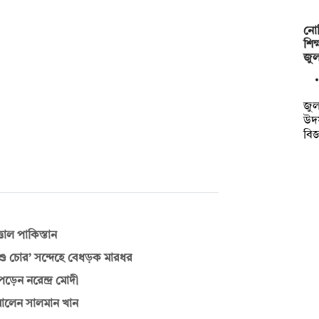
নোব
শিক
জু
জুল
উদ
বিজ
তাল পাকিস্তান
িশু চোর’ সন্দেহে বেধড়ক মারধর
ড়েন নরেন্দ্র মোদী
ালেন সালমান খান