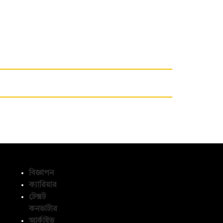
বিজ্ঞাপন
ক্যারিয়ার
টেক্সট
অনুসরণ করুন
কনভার্টার
আর্কাইভ