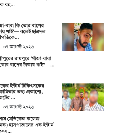
কে বহ…
ঁজা-বাবা কি তোর বাপের
ায় খাই’— বলেই ছাত্রদল
াপতিকে…
০৭ আগস্ট ২০২৬
ষ্মীপুরের রায়পুরে ‘গাঁজা-বাবা
তোর বাপের টাকায় খাই’’—…
কের ইন্টার্ন চিকিৎসকের
ামিতার তথ্য প্রকাশ্যে,
কটের …
০৭ আগস্ট ২০২৬
টগ্রাম মেডিকেল কলেজ
েক) হাসপাতালের এক ইন্টার্ন
কিৎস…