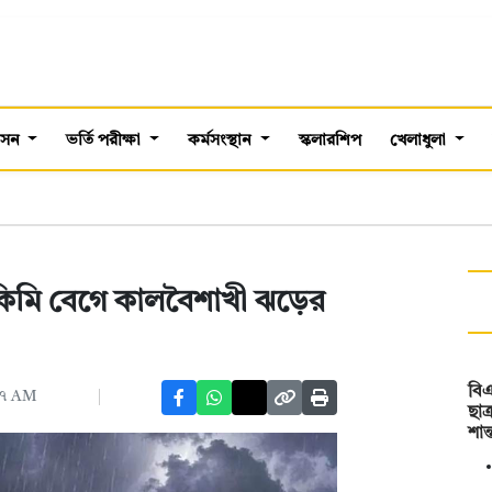
শাসন
ভর্তি পরীক্ষা
কর্মসংস্থান
স্কলারশিপ
খেলাধুলা
 কিমি বেগে কালবৈশাখী ঝড়ের
বিএ
২৭ AM
ছাত
শান