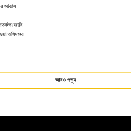
ড়ের আভাস
সতর্কতা জারি
াওয়া অধিদপ্তর
আরও পড়ুন