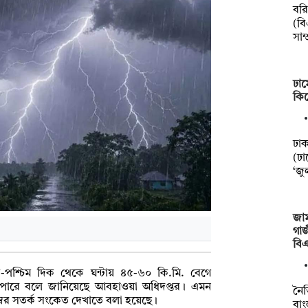
বর
(বি
সাম্
ঢাম
কিল
ঢা
(ঢা
‘জু
জাম
গাজ
বি
-পশ্চিম দিক থেকে ঘন্টায় ৪৫-৬০ কি.মি. বেগে
ি হতে পারে বলে জানিয়েছে আবহাওয়া অধিদপ্তর। এমন
নৈত
্বর সতর্ক সংকেত দেখাতে বলা হয়েছে।
বাং