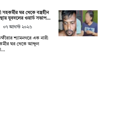
ী সহকর্মীর ঘর থেকে বস্ত্রহীন
্থায় যুবদলের ওয়ার্ড সভাপ…
০৭ আগস্ট ২০২৬
ক্ষীরার শ্যামনগরে এক নারী
র্মীর ঘর থেকে আব্দুল
্না…