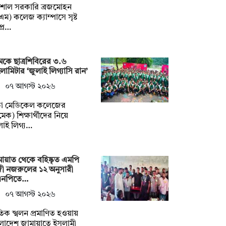
িশাল সরকারি ব্রজমোহন
এম) কলেজ ক্যাম্পাসে সৃষ্ট
প্র…
েকে ছাত্রশিবিরের ৩.৬
োমিটার ‘জুলাই লিগ্যাসি রান’
০৭ আগস্ট ২০২৬
কা মেডিকেল কলেজের
মেক) শিক্ষার্থীদের নিয়ে
লাই লিগ্য…
ায়াত থেকে বহিষ্কৃত এমপি
ী নজরুলের ১২ অনুসারী
এনপিতে…
০৭ আগস্ট ২০২৬
িক স্খলন প্রমাণিত হওয়ায়
লাদেশ জামায়াতে ইসলামী