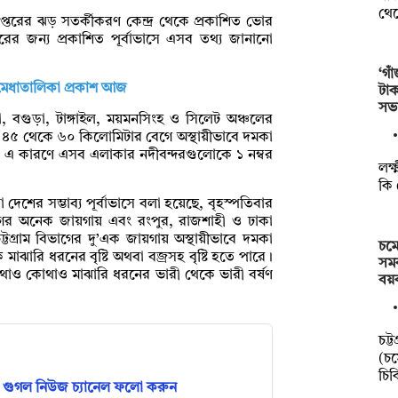
থে
তরের ঝড় সতর্কীকরণ কেন্দ্র থেকে প্রকাশিত ভোর
্দরের জন্য প্রকাশিত পূর্বাভাসে এসব তথ্য জানানো
‘গা
ীয় মেধাতালিকা প্রকাশ আজ
টাক
সভ
 বগুড়া, টাঙ্গাইল, ময়মনসিংহ ও সিলেট অঞ্চলের
য় ৪৫ থেকে ৬০ কিলোমিটার বেগে অস্থায়ীভাবে দমকা
ারে। এ কারণে এসব এলাকার নদীবন্দরগুলোকে ১ নম্বর
লক্
কি 
শের সম্ভাব্য পূর্বাভাসে বলা হয়েছে, বৃহস্পতিবার
ভাগের অনেক জায়গায় এবং রংপুর, রাজশাহী ও ঢাকা
টগ্রাম বিভাগের দু’এক জায়গায় অস্থায়ীভাবে দমকা
চমে
ঝারি ধরনের বৃষ্টি অথবা বজ্রসহ বৃষ্টি হতে পারে।
সমক
থাও কোথাও মাঝারি ধরনের ভারী থেকে ভারী বর্ষণ
বয়
চট্
(চম
চি
গুগল নিউজ চ্যানেল ফলো করুন