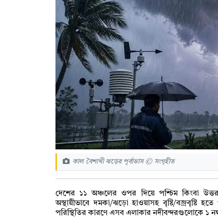
কাল বৈশাখী ঝড়ের পূর্বাভাস © সংগৃহীত
দেশের ১১ অঞ্চলের ওপর দিয়ে পশ্চিম কিংবা উত্তর
অস্থায়ীভাবে দমকা/ঝড়ো হাওয়াসহ বৃষ্টি/বজ্রবৃষ্ট
পরিস্থিতির কারণে এসব এলাকার নদীবন্দরগুলোকে ১ নম