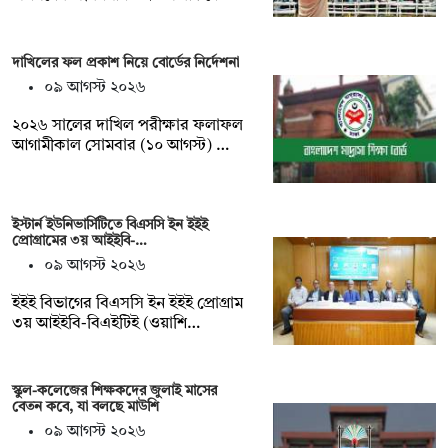
দাখিলের ফল প্রকাশ নিয়ে বোর্ডের নির্দেশনা
০৯ আগস্ট ২০২৬
২০২৬ সালের দাখিল পরীক্ষার ফলাফল
আগামীকাল সোমবার (১০ আগস্ট) …
ইস্টার্ন ইউনিভার্সিটিতে বিএসসি ইন ইইই
প্রোগ্রামের ৩য় আইইবি-…
০৯ আগস্ট ২০২৬
ইইই বিভাগের বিএসসি ইন ইইই প্রোগ্রাম
৩য় আইইবি-বিএইটিই (ওয়াশি…
স্কুল-কলেজের শিক্ষকদের জুলাই মাসের
বেতন কবে, যা বলছে মাউশি
০৯ আগস্ট ২০২৬