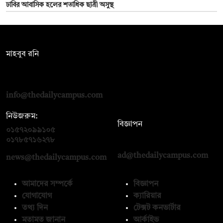
ঢাবির আবাসিক হলের শতাধিক ছাত্রী অসুস্থ
সম্পাদক:
মাহবুব রনি
দ্য ডেইলি ক্যাম্পাস, দ্বিতীয় তলা, হাসান হোল্ডিংস, ৫২/১ নিউ ইস্কাটন
রোড, ঢাকা ১০০০
info@thedailycampus.com
নিউজরুম:
বিজ্ঞাপন
০১৫৭২০৯৯১০৫
,
০১৭১২১৩৬৫৯৩
০১৭৮৫৭১৬২৭৮
ad@thedailycampus.com
news@thedailycampus.com
আমাদের সম্পর্কে
বিজ্ঞাপন
যোগাযোগ
ক্যারিয়ার
তথ্য দিন
টেক্সট কনভার্টার
মতামত জানান
আর্কাইভ