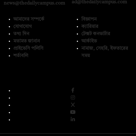
ad@thedailycampus.com
news@thedailycampus.com
আমাদের সম্পর্কে
বিজ্ঞাপন
যোগাযোগ
ক্যারিয়ার
তথ্য দিন
টেক্সট কনভার্টার
মতামত জানান
আর্কাইভ
প্রাইভেসি পলিসি
নামাজ, সেহরি, ইফতারের
শর্তাবলি
সময়
অনুসরণ করুন