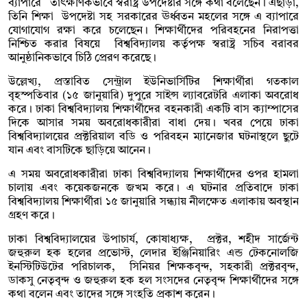
ব্যাপারে তাৎক্ষণিকভাবে স্বরাষ্ট্র উপদেষ্টার সঙ্গে কথা বলেছেন। এছাড়া,
তিনি শিক্ষা উপদেষ্টা সহ সরকারের ঊর্ধ্বতন মহলের সঙ্গে এ ব্যাপারে
যোগাযোগ রক্ষা করে চলেছেন। শিক্ষার্থীদের পরিবহনের নিরাপত্তা
নিশ্চিত করার বিষয়ে বিশ্ববিদ্যালয় কর্তৃপক্ষ স্বরাষ্ট্র সচিব বরাবর
আনুষ্ঠানিকভাবে চিঠি প্রেরণ করেছে।
উল্লেখ্য, প্রস্তাবিত সেন্ট্রাল ইউনিভার্সিটির শিক্ষার্থীরা গতকাল
বৃহস্পতিবার (১৫ জানুয়ারি) দুপুরে সাইন্স ল্যাবরেটরি এলাকা অবরোধ
করে। ঢাকা বিশ্ববিদ্যালয় শিক্ষার্থীদের বহনকারী একটি বাস ক্যাম্পাসের
দিকে আসার সময় অবরোধকারীরা বাধা দেয়। খবর পেয়ে ঢাকা
বিশ্ববিদ্যালয়ের প্রক্টরিয়াল বডি ও পরিবহন ম্যানেজার ঘটনাস্থলে ছুটে
যান এবং বাসটিকে ছাড়িয়ে আনেন।
এ সময় অবরোধকারীরা ঢাকা বিশ্ববিদ্যালয় শিক্ষার্থীদের ওপর হামলা
চালায় এবং কয়েকজনকে জখম করে। এ ঘটনার প্রতিবাদে ঢাকা
বিশ্ববিদ্যালয় শিক্ষার্থীরা ১৫ জানুয়ারি সন্ধ্যায় নীলক্ষেত এলাকায় অবস্থান
গ্রহণ করে।
ঢাকা বিশ্ববিদ্যালয়ের উপাচার্য, কোষাধ্যক্ষ, প্রক্টর, শহীদ সার্জেন্ট
জহুরুল হক হলের প্রভোস্ট, লেদার ইঞ্জিনিয়ারিং এন্ড টেকনোলজি
ইনস্টিটিউটের পরিচালক, সিনিয়র শিক্ষকবৃন্দ, সহকারী প্রক্টরবৃন্দ,
ডাকসু নেতৃবৃন্দ ও জহুরুল হক হল সংসদের নেতৃবৃন্দ শিক্ষার্থীদের সঙ্গে
কথা বলেন এবং তাদের সঙ্গে সংহতি প্রকাশ করেন।