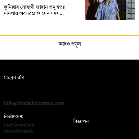
কুমিল্লার সোহাগী জাহান তনু হত্যা
মামলায় অবসরপ্রাপ্ত সেনাসদস…
আরও পড়ুন
সম্পাদক:
মাহবুব রনি
দ্য ডেইলি ক্যাম্পাস, দ্বিতীয় তলা, হাসান হোল্ডিংস, ৫২/১ নিউ ইস্কাটন
রোড, ঢাকা ১০০০
info@thedailycampus.com
নিউজরুম:
বিজ্ঞাপন
০১৫৭২০৯৯১০৫
,
০১৭১২১৩৬৫৯৩
০১৭৮৫৭১৬২৭৮