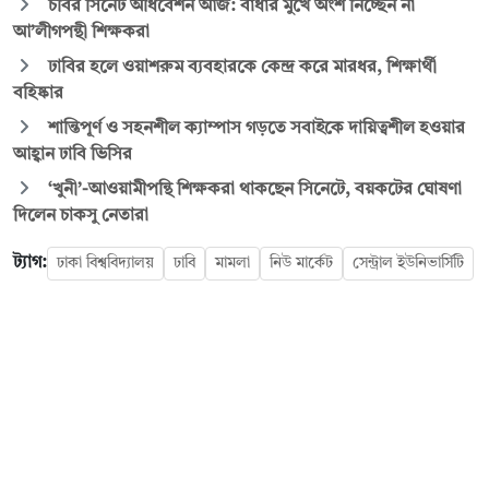
চবির সিনেট অধিবেশন আজ: বাধার মুখে অংশ নিচ্ছেন না
আ’লীগপন্থী শিক্ষকরা
ঢাবির হলে ওয়াশরুম ব্যবহারকে কেন্দ্র করে মারধর, শিক্ষার্থী
বহিষ্কার
শান্তিপূর্ণ ও সহনশীল ক্যাম্পাস গড়তে সবাইকে দায়িত্বশীল হওয়ার
আহ্বান ঢাবি ভিসির
‘খুনী’-আওয়ামীপন্থি শিক্ষকরা থাকছেন সিনেটে, বয়কটের ঘোষণা
দিলেন চাকসু নেতারা
ট্যাগ:
ঢাকা বিশ্ববিদ্যালয়
ঢাবি
মামলা
নিউ মার্কেট
সেন্ট্রাল ইউনিভার্সিটি