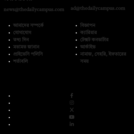
ad@thedailycampus.com
news@thedailycampus.com
আমাদের সম্পর্কে
বিজ্ঞাপন
যোগাযোগ
ক্যারিয়ার
তথ্য দিন
টেক্সট কনভার্টার
মতামত জানান
আর্কাইভ
প্রাইভেসি পলিসি
নামাজ, সেহরি, ইফতারের
শর্তাবলি
সময়
অনুসরণ করুন