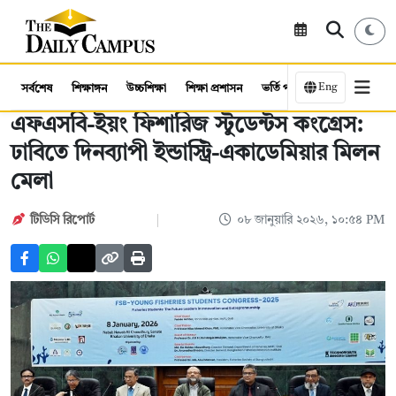
Eng
সর্বশেষ
শিক্ষাঙ্গন
উচ্চশিক্ষা
শিক্ষা প্রশাসন
ভর্তি পরীক্ষা
কর্মসংস্থান
এফএসবি-ইয়ং ফিশারিজ স্টুডেন্টস কংগ্রেস:
ঢাবিতে দিনব্যাপী ইন্ডাস্ট্রি-একাডেমিয়ার মিলন
মেলা
টিডিসি রিপোর্ট
০৮ জানুয়ারি ২০২৬, ১০:৫৪ PM