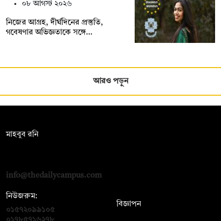
০৮ আগস্ট ২০২৬
নিজের আগ্রহ, দীর্ঘদিনের প্রস্তুতি,
গবেষণার অভিজ্ঞতাকে সঙ্গে…
আরও পড়ুন
সম্পাদক:
মাহবুব রনি
দ্য ডেইলি ক্যাম্পাস, দ্বিতীয় তলা, হাসান হোল্ডিংস, ৫২/১ নিউ ইস্কাটন
রোড, ঢাকা ১০০০
info@thedailycampus.com
নিউজরুম:
বিজ্ঞাপন
০১৫৭২০৯৯১০৫
,
০১৭১২১৩৬৫৯৩
০১৭৮৫৭১৬২৭৮