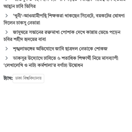
আহ্বান ঢাবি ভিসির
‘খুনী’-আওয়ামীপন্থি শিক্ষকরা থাকছেন সিনেটে, বয়কটের ঘোষণা
দিলেন চাকসু নেতারা
জাদুঘরে সন্তানের রক্তমাখা পোশাক দেখে কান্নায় ভেঙে পড়েন
চবির শহীদ হৃদয়ের বাবা
শৃঙ্খলাভঙ্গের অভিযোগে জাবি ছাত্রদল নেতাকে শোকজ
ডাকসুর উদ্যোগে ঢাবিতে ৬ শতাধিক শিক্ষার্থী নিয়ে মাসব্যাপী
‘লেখালেখি ও নাট্য কর্মশালা’র বর্ণাঢ্য উদ্বোধন
ট্যাগ:
ঢাকা বিশ্ববিদ্যালয়