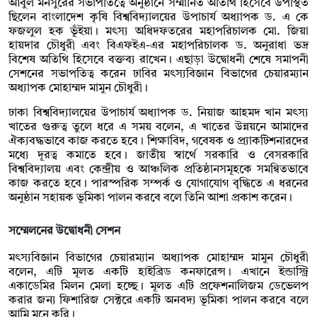
আবুল মনসুরের সভাপতিত্বে অনুষ্ঠানে সম্মানিত অতিথি হিসেবে উপস্থিত
ছিলেন বাংলাদেশ কৃষি বিশ্ববিদ্যালয়ের উপাচার্য অধ্যাপক ড. এ কে
ফজলুল হক ভূঁইয়া। মৎস্য অধিদফতরের মহাপরিচালক মো. জিয়া
হায়দার চৌধুরী এবং বিএফইএ-এর মহাপরিচালক ড. অনুরাধা ভদ্র
বিশেষ অতিথি হিসেবে বক্তব্য রাখেন। এছাড়া উদ্বোধনী শেষে সমাপনী
সেশনের সভাপতিত্ব করেন ঢাবির মৎস্যবিজ্ঞান বিভাগের চেয়ারম্যান
অধ্যাপক মোহাম্মদ মামুন চৌধুরী।
ঢাকা বিশ্ববিদ্যালয়ের উপাচার্য অধ্যাপক ড. নিয়াজ আহমদ খান মৎস্য
খাতের গুরুত্ব তুলে ধরে এ সময় বলেন, এ খাতের উন্নয়নে আমাদের
ঐক্যবদ্ধভাবে কাজ করতে হবে। শিক্ষাবিদ, গবেষক ও প্র্যাকটিশনারদের
মধ্যে দূরত্ব কমাতে হবে। জাতীয় স্বার্থে সরকারি ও বেসরকারি
বিশ্ববিদ্যালয় এবং কেন্দ্রীয় ও আঞ্চলিক প্রতিষ্ঠানসমূহকে সমন্বিতভাবে
কাজ করতে হবে। পারস্পরিক সম্পর্ক ও যোগাযোগ বৃদ্ধিতে এ ধরনের
অনুষ্ঠান সহায়ক ভূমিকা পালন করবে বলে তিনি আশা প্রকাশ করেন।
সম্মেলনের উদ্বোধনী সেশন
মৎস্যবিজ্ঞান বিভাগের চেয়ারম্যান অধ্যাপক মোহাম্মদ মামুন চৌধুরী
বলেন, এটি মূলত একটি হাইব্রিড কনফারেন্স। এখানে ইন্ডাস্ট্রি
একাডেমির মিলন মেলা হচ্ছে। মূলত এটি প্রফেশনালিজম ডেভেলপ
করার জন্য ফিশারিজ সেক্টরে একটি অনবদ্য ভূমিকা পালন করবে বলে
আমি মনে করি।