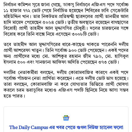
নির্বাচন কমিশন সূত্রে জানা গেছে, ডাকসু নির্বাচনে এজিএস পদে সর্বোচ্চ
১১ হাজার ৭৭২ ভোট পেয়ে নির্বাচিত হয়েছেন শিবিরের ঢাবি সেক্রেটারি
মহিউদ্দিন খান। তার নিকটতম প্রতিদ্বন্দ্বী ছাত্রদলের প্রার্থী তানভীর আল
হাদি মায়েদ পেয়েছেন ৫০৬৪ ভোট। তৃতীয় অবস্থানে রয়েছেন বাগছাসের
বিদ্রোহী প্রার্থী তাহমীদ আল মুদ্দাসসির চৌধুরী। দলের চারজনের সঙ্গে
বিদ্রোহ করে তিনি বাক্সে নিয়ে এসেছেন ৩০০৮টি ভোট।
তবে তাহমীদ আল মুদ্দাসসিরের ধারে-কাছেও থাকতে পারেননি দলীয়
প্রার্থী আশরেফা খাতুন। তিনি সর্বোচ্চ ৯০০ ভোট পেয়েছেন। একই পদের
অন্য প্রার্থীদের মধ্যে মো. আশিকুর রহমান জীম ৭৯৬, মো. হাসিবুল
ইসলাম ৫০০ এবং সানজানা আফিফা অদিতি পেয়েছেন ৩৭৩ ভোট।
দলটির নেতাকর্মীরা বলছেন, দলীয় কোরামবাজির কারণে একই পদে
সর্বোচ্চ পাঁচজন নেতা প্রার্থিতা করেছেন। এতে দলীয় ভোট ভাগ হয়েছে।
তারা বলছেন, কোরামবাজি না করে যোগ্যতার ভিত্তিতে প্রার্থী ঘোষণা
করলে চরম ভরাডুবির মধ্যেও এজিএস পদটি ছিনিয়ে নিয়ে আসা সম্ভব
হতে পারত।
The Daily Campus এর খবর পেতে গুগল নিউজ চ্যানেল ফলো