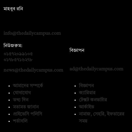
মাহবুব রনি
দ্য ডেইলি ক্যাম্পাস, দ্বিতীয় তলা, হাসান হোল্ডিংস, ৫২/১ নিউ ইস্কাটন
রোড, ঢাকা ১০০০
info@thedailycampus.com
নিউজরুম:
বিজ্ঞাপন
০১৫৭২০৯৯১০৫
,
০১৭১২১৩৬৫৯৩
০১৭৮৫৭১৬২৭৮
ad@thedailycampus.com
news@thedailycampus.com
আমাদের সম্পর্কে
বিজ্ঞাপন
যোগাযোগ
ক্যারিয়ার
তথ্য দিন
টেক্সট কনভার্টার
মতামত জানান
আর্কাইভ
প্রাইভেসি পলিসি
নামাজ, সেহরি, ইফতারের
শর্তাবলি
সময়