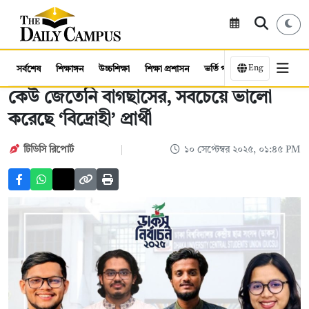
Eng
সর্বশেষ
শিক্ষাঙ্গন
উচ্চশিক্ষা
শিক্ষা প্রশাসন
ভর্তি পরীক্ষা
কর্মসংস্থান
কেউ জেতেনি বাগছাসের, সবচেয়ে ভালো
করেছে ‘বিদ্রোহী’ প্রার্থী
টিডিসি রিপোর্ট
১০ সেপ্টেম্বর ২০২৫, ০১:৪৫ PM