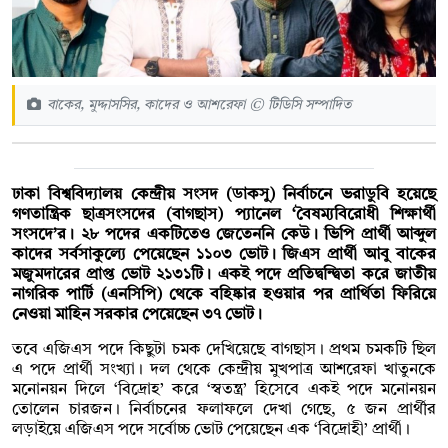
বাকের, মুদ্দাসসির, কাদের ও আশরেফা © টিডিসি সম্পাদিত
ঢাকা বিশ্ববিদ্যালয় কেন্দ্রীয় সংসদ (ডাকসু) নির্বাচনে ভরাডুবি হয়েছে
গণতান্ত্রিক ছাত্রসংসদের (বাগছাস) প্যানেল ‘বৈষম্যবিরোধী শিক্ষার্থী
সংসদে’র। ২৮ পদের একটিতেও জেতেননি কেউ। ভিপি প্রার্থী আব্দুল
কাদের সর্বসাকুল্যে পেয়েছেন ১১০৩ ভোট। জিএস প্রার্থী আবু বাকের
মজুমদারের প্রাপ্ত ভোট ২১৩১টি। একই পদে প্রতিদ্বন্দ্বিতা করে জাতীয়
নাগরিক পার্টি (এনসিপি) থেকে বহিষ্কার হওয়ার পর প্রার্থিতা ফিরিয়ে
নেওয়া মাহিন সরকার পেয়েছেন ৩৭ ভোট।
তবে এজিএস পদে কিছুটা চমক দেখিয়েছে বাগছাস। প্রথম চমকটি ছিল
এ পদে প্রার্থী সংখ্যা। দল থেকে কেন্দ্রীয় মুখপাত্র আশরেফা খাতুনকে
মনোনয়ন দিলে ‘বিদ্রোহ’ করে ‘স্বতন্ত্র’ হিসেবে একই পদে মনোনয়ন
তোলেন চারজন। নির্বাচনের ফলাফলে দেখা গেছে, ৫ জন প্রার্থীর
লড়াইয়ে এজিএস পদে সর্বোচ্চ ভোট পেয়েছেন এক ‘বিদ্রোহী’ প্রার্থী।