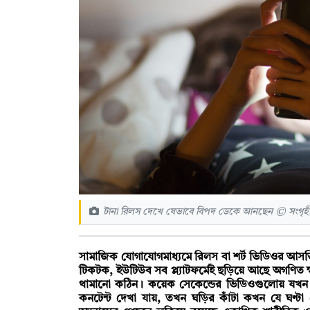
টানা রিলস দেখে যেভাবে বিপদ ডেকে আনছেন © সংগৃহ
সামাজিক যোগাযোগমাধ্যমে রিলস বা শর্ট ভিডিওর আসক্তি
টিকটক, ইউটিউব সব প্ল্যাটফর্মেই ছড়িয়ে আছে অগণিত 
থামানো কঠিন। কয়েক সেকেন্ডের ভিডিওগুলোয় যখ
কনটেন্ট দেখা যায়, তখন ঘড়ির কাঁটা কখন যে ঘণ্ট