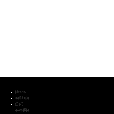
বিজ্ঞাপন
ক্যারিয়ার
টেক্সট
অনুসরণ করুন
কনভার্টার