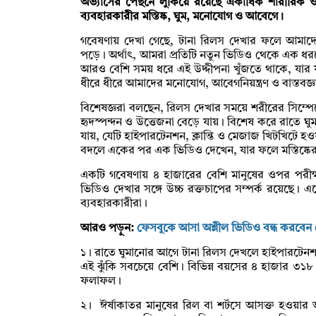
অভ্যাসের পেছনে লুকিয়ে রয়েছে একাধিক শারীরিক ও 
ব্যবহারকারীর মস্তিষ্ক, ঘুম, মনোযোগ ও আবেগে।
গবেষণায় দেখা গেছে, টানা রিলস দেখার ফলে আমাদের মস
পড়ে। অর্থাৎ, আমরা প্রতিটি নতুন ভিডিও থেকে এক ধরন
আরও বেশি সময় ধরে এই উদ্দীপনা খুঁজতে থাকে, যা
ধীরে ধীরে আমাদের মনোযোগ, আবেগনিয়ন্ত্রণ ও বাস্তবজ্
বিশেষজ্ঞরা বলছেন, রিলস দেখার সময়ে শরীরের সিম্পেথে
হৃদস্পন্দন ও উত্তেজনা বেড়ে যায়। বিশেষ করে রাতে ঘ
যায়, যেটি হাইপারটেনশন, ক্লান্তি ও মেজাজ খিটখিটে 
বদলে একের পর এক ভিডিও দেখেন, যার ফলে মস্তিষ্কের 
একটি গবেষণায় ৪ হাজারের বেশি মানুষের ওপর পরীক্ষ
ভিডিও দেখার সঙ্গে উচ্চ রক্তচাপের সম্পর্ক রয়েছে।
ব্যবহারকারীরা।
আরও পড়ুন:
ফেসবুকে আসা অশ্লীল ভিডিও বন্ধ করবেন
১। রাতে ঘুমানোর আগে টানা রিলস দেখলে হাইপারটেনশ
এই ঝুঁকি সবচেয়ে বেশি। বিভিন্ন বয়সের ৪ হাজার ৩
ফলাফল।
২। ঈর্ষাকাতর মানুষের রিল বা শর্টসে আসক্ত হওয়া