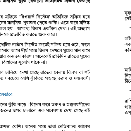
মানসিক ঝুঁকি যেগুলো প্রতিনিয়ত প্রভাব ফেলছে
যু
্তিষ্কে ‘রিওয়ার্ড সিস্টেম’ অতিরিক্ত সক্রিয় হয়ে
সেই
ের মানসিক পুরস্কার পেতে থাকি। এতে করে মস্তিষ্ক
র ফল হয়—অসংখ্য রিলস একটানা দেখা। এই অভ্যাস
ঞানকে প্রভাবিত করতে শুরু করে।
গাই
একট
টিক নার্ভাস সিস্টেম ক্রমেই সক্রিয় হয়ে ওঠে, ফলে
কম
ুমানোর আগে দীর্ঘ সময় রিলস দেখলে ঘুমের মান কমে
হওয়ার অন্যতম কারণ। অনেকেই প্রতিদিন রাতের ঘুমের
বিশ্রামের সুযোগ থাকে না।
মার
া চালিয়ে দেখা গেছে রাতের বেলায় রিলস বা শর্ট
নিষ
 এতে সবচেয়ে বেশি ঝুঁকিতে পড়ছে তরুণ ও মধ্যবয়সী
চী
 যেভাবে
রাশ
নের ঝুঁকি বাড়ে। বিশেষ করে তরুণ ও মধ্যবয়সীদের
গ্য
১৮ জনের ওপর চালানো এক গবেষণায় দেখা গেছে এই
ওপ
র আশঙ্কা বেশি। অনেক সময় তারা নেতিবাচক আবেগ