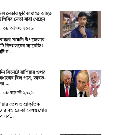
বদল নেতার ছুরিকাঘাতে আহত
 শিবির নেতা মারা গেছেন
০৮ আগস্ট ২০২৬
বান্ধার সাঘাটা উপজেলার
ি বিদ্যালয়ের ম্যানেজিং
িটি ন…
্কিন সিনেটে রাশিয়ার ওপর
েধাজ্ঞার বিল পাস, ভারত-
নের …
০৮ আগস্ট ২০২৬
িয়ার তেল ও প্রাকৃতিক
াসের বড় ক্রেতা দেশগুলোর
র সর্ব…