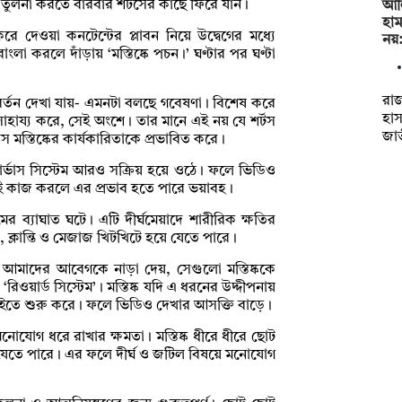
 তুলনা করতে বারবার শর্টসের কাছে ফিরে যান।
আলি
হাম
 করে দেওয়া কনটেন্টের প্লাবন নিয়ে উদ্বেগের মধ্যে
নয়
র বাংলা করলে দাঁড়ায় ‘মস্তিষ্কে পচন।’ ঘণ্টার পর ঘণ্টা
রাজ
রিবর্তন দেখা যায়- এমনটা বলছে গবেষণা। বিশেষ করে
হা
ে সাহায্য করে, সেই অংশে। তার মানে এই নয় যে শর্টস
জা
াস মস্তিষ্কের কার্যকারিতাকে প্রভাবিত করে।
নার্ভাস সিস্টেম আরও সক্রিয় হয়ে ওঠে। ফলে ভিডিও
কই কাজ করলে এর প্রভাব হতে পারে ভয়াবহ।
 ব্যাঘাত ঘটে। এটি দীর্ঘমেয়াদে শারীরিক ক্ষতির
ক্লান্তি ও মেজাজ খিটখিটে হয়ে যেতে পারে।
 যা আমাদের আবেগকে নাড়া দেয়, সেগুলো মস্তিষ্ককে
রিওয়ার্ড সিস্টেম’। মস্তিষ্ক যদি এ ধরনের উদ্দীপনায়
চাইতে শুরু করে। ফলে ভিডিও দেখার আসক্তি বাড়ে।
োযোগ ধরে রাখার ক্ষমতা। মস্তিষ্ক ধীরে ধীরে ছোট
়ে যেতে পারে। এর ফলে দীর্ঘ ও জটিল বিষয়ে মনোযোগ