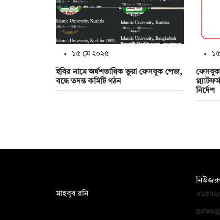
১৫ মে ২০২৫
১৫
ইবির নামে অর্ধশতাধিক ভুয়া ফেসবুক পেজ,
ফেসবুক
বন্ধে তদন্ত কমিটি গঠন
প্ল্যাটফ
নির্দেশ
সম্পাদক:
নিউজরু
মাহবুব রনি
০১৫৭২
দ্য ডেইলি ক্যাম্পাস, দ্বিতীয় তলা, হাসান
news@
হোল্ডিংস, ৫২/১ নিউ ইস্কাটন রোড, ঢাকা