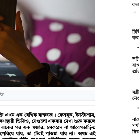
কল্
…
চি
করল
ডক্
বাং
প্র
মন্
ীত
নেও
 এখন এক বৈশ্বিক বাস্তবতা। ফেসবুক, ইনস্টাগ্রাম,
না
ক্ষণস্থায়ী ভিডিও, যেগুলো একবার দেখা শুরু করলে
পর্
ন একের পর এক মজার, চমকপ্রদ বা আবেগতাড়িত
রি
া পেরিয়ে যায়, তা টেরই পাওয়া যায় না। অথচ এই