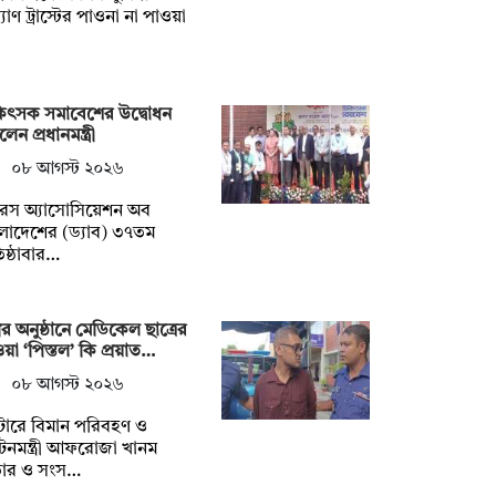
যাণ ট্রাস্টের পাওনা না পাওয়া
কিৎসক সমাবেশের উদ্বোধন
েন প্রধানমন্ত্রী
০৮ আগস্ট ২০২৬
টরস অ্যাসোসিয়েশন অব
লাদেশের (ড্যাব) ৩৭তম
তিষ্ঠাবার…
ত্রীর অনুষ্ঠানে মেডিকেল ছাত্রের
য়া ‘পিস্তল’ কি প্রয়াত…
০৮ আগস্ট ২০২৬
টোরে বিমান পরিবহণ ও
যটনমন্ত্রী আফরোজা খানম
তার ও সংস…