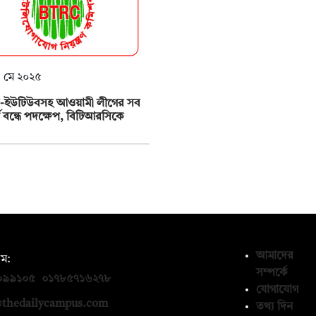
 মে ২০২৫
-ইউটিউবসহ আওয়ামী লীগের সব
র্ম বন্ধে পদক্ষেপ, বিটিআরসিকে
আমাদের
ম:
সম্পর্কে
০৯৯১০৫
,
০১৭৮৫৭১৬২৭৮
যোগাযোগ
thedailycampus.com
তথ্য দিন