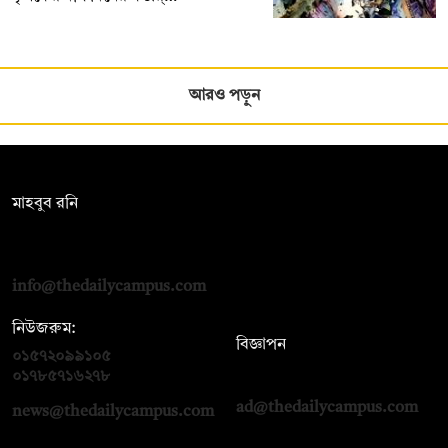
আরও পড়ুন
সম্পাদক:
মাহবুব রনি
দ্য ডেইলি ক্যাম্পাস, দ্বিতীয় তলা, হাসান হোল্ডিংস, ৫২/১ নিউ ইস্কাটন
রোড, ঢাকা ১০০০
info@thedailycampus.com
নিউজরুম:
বিজ্ঞাপন
০১৫৭২০৯৯১০৫
,
০১৭১২১৩৬৫৯৩
০১৭৮৫৭১৬২৭৮
ad@thedailycampus.com
news@thedailycampus.com