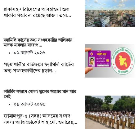
ঢাকাসহ সারাদেশের আবহাওয়া শুষ্ক
থাকার সম্ভাবনা রয়েছে আজ। তবে…
ফ্যামিলি কার্ডের তথ্য সংগ্রহকারীর তালিকায়
মাদক মামলায় সাজাপ…
০৯ আগস্ট ২০২৬
পটুয়াখালীর বাউফলে ফ্যামিলি কার্ডের
তথ্য সংগ্রহকারীদের চূড়ান…
লটারির কারণে জেলা স্কুলের আগের মান আর
নেই
০৯ আগস্ট ২০২৬
জামালপুর-৫ (সদর) আসনের সংসদ
সদস্য অ্যাডভোকেট শাহ মো. ওয়ারেছ…