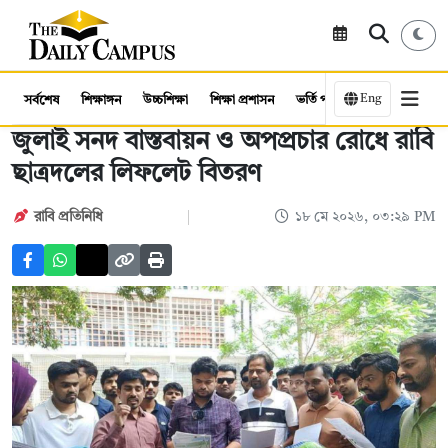
Eng
সর্বশেষ
শিক্ষাঙ্গন
উচ্চশিক্ষা
শিক্ষা প্রশাসন
ভর্তি পরীক্ষা
কর্মসংস্থান
জুলাই সনদ বাস্তবায়ন ও অপপ্রচার রোধে রাবি
ছাত্রদলের লিফলেট বিতরণ
রাবি প্রতিনিধি
১৮ মে ২০২৬, ০৩:২৯ PM