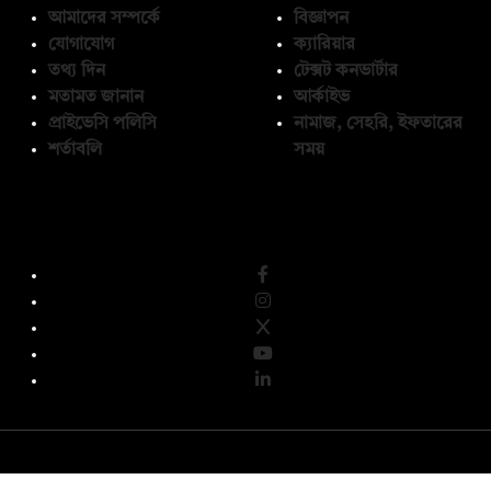
আমাদের সম্পর্কে
বিজ্ঞাপন
যোগাযোগ
ক্যারিয়ার
তথ্য দিন
টেক্সট কনভার্টার
মতামত জানান
আর্কাইভ
প্রাইভেসি পলিসি
নামাজ, সেহরি, ইফতারের
শর্তাবলি
সময়
অনুসরণ করুন
© কপিরাইট 2026, দ্য ডেইলি ক্যাম্পাস লিমিটেড