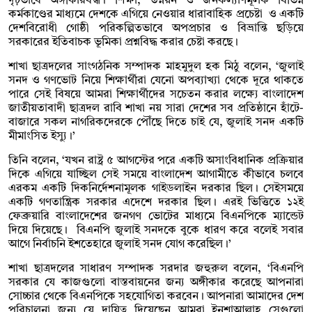
দৃঢ়ভাবে অঙ্গীকারবদ্ধ। শিক্ষা, উন্নয়ন ও জনকল্যাণমূলক বিভিন্ন
কর্মকাণ্ডের মাধ্যমে দেশকে এগিয়ে নেওয়ার ধারাবাহিক প্রচেষ্টা ও একটি
দেশবিরোধী গোষ্ঠী পরিকল্পিতভাবে অপপ্রচার ও বিভ্রান্তি ছড়িয়ে
সরকারের ইতিবাচক ভূমিকা প্রশ্নবিদ্ধ করার চেষ্টা করছে।
শাখা ছাত্রদলের সাংগঠনিক সম্পাদক মাহমুদুল হক মিঠু বলেন, ‘জুলাই
সনদ ও গণভোট নিয়ে শিক্ষার্থীরা যেনো অপব্যাখ্যা থেকে দূরে থাকতে
পারে সেই বিষয়ে আমরা শিক্ষার্থীদের সচেতন করার লক্ষ্যে বাংলাদেশ
জাতীয়তাবাদী ছাত্রদল রাবি শাখা নয় সারা দেশের সব প্রতিষ্ঠানে হাঁটে-
বাজারে সকল নাগরিকদেরকে পৌঁছে দিতে চাই যে, জুলাই সনদ একটি
মীমাংসিত ইস্যু।’
তিনি বলেন, ‘যখন রাষ্ট্র ৫ আগস্টের পরে একটি অসাংবিধানিক প্রক্রিয়ার
দিকে এগিয়ে যাচ্ছিল সেই সময়ে বাংলাদেশ আগামীতে কীভাবে চলবে
এরকম একটি দিকনির্দেশনামূলক গাইডলাইন দরকার ছিল। সেইসময়ে
একটি গণতান্ত্রিক সরকার এদেশে দরকার ছিল। এরই ভিত্তিতে ১২ই
ফেব্রুয়ারি বাংলাদেশের জনগণ ভোটের মাধ্যমে বিএনপিকে ম্যান্ডেট
দিয়ে দিয়েছে। বিএনপি জুলাই সনদকে বুকে ধারণ করে বলেই সবার
আগে নির্বাচনি ইশতেহারে জুলাই সনদ যোগ করেছিল।’
শাখা ছাত্রদলের সাধারণ সম্পাদক সরদার জহুরুল বলেন, ‘বিএনপি
সরকার যে কাজগুলো বাস্তবায়নের জন্য অঙ্গীকার করেছে আপনারা
সোচ্চার থেকে বিএনপিকে সহযোগিতা করবেন। আপনারা আমাদের দেশ
পরিচালনা জন্য যে দায়িত্ব দিয়েছেন আমরা ইনশাআল্লাহ সেগুলো