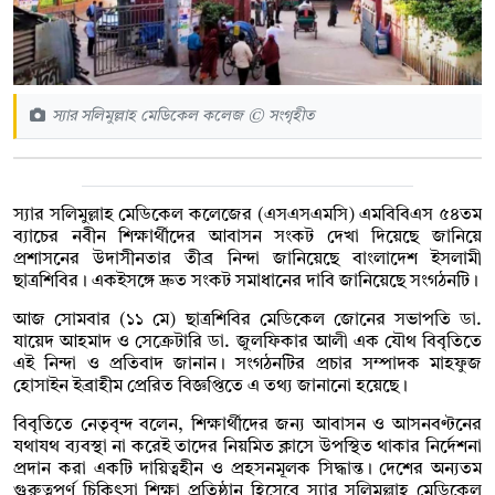
স্যার সলিমুল্লাহ মেডিকেল কলেজ © সংগৃহীত
স্যার সলিমুল্লাহ মেডিকেল কলেজের (এস‌এস‌এমসি) এমবিবিএস ৫৪তম
ব্যাচের নবীন শিক্ষার্থীদের আবাসন সংকট দেখা দিয়েছে জানিয়ে
প্রশাসনের উদাসীনতার তীব্র নিন্দা জানিয়েছে বাংলাদেশ ইসলামী
ছাত্রশিবির। একইসঙ্গে দ্রুত সংকট সমাধানের দাবি জানিয়েছে সংগঠনটি।
আজ সোমবার (১১ মে) ছাত্রশিবির মেডিকেল জোনের সভাপতি ডা.
যায়েদ আহমাদ ও সেক্রেটারি ডা. জুলফিকার আলী এক যৌথ বিবৃতিতে
এই নিন্দা ও প্রতিবাদ জানান। সংগঠনটির প্রচার সম্পাদক মাহফুজ
হোসাইন ইব্রাহীম প্রেরিত বিজ্ঞপ্তিতে এ তথ্য জানানো হয়েছে।
বিবৃতিতে নেতৃবৃন্দ বলেন, শিক্ষার্থীদের জন্য আবাসন ও আসনবণ্টনের
যথাযথ ব্যবস্থা না করেই তাদের নিয়মিত ক্লাসে উপস্থিত থাকার নির্দেশনা
প্রদান করা একটি দায়িত্বহীন ও প্রহসনমূলক সিদ্ধান্ত। দেশের অন্যতম
গুরুত্বপূর্ণ চিকিৎসা শিক্ষা প্রতিষ্ঠান হিসেবে স্যার সলিমুল্লাহ মেডিকেল