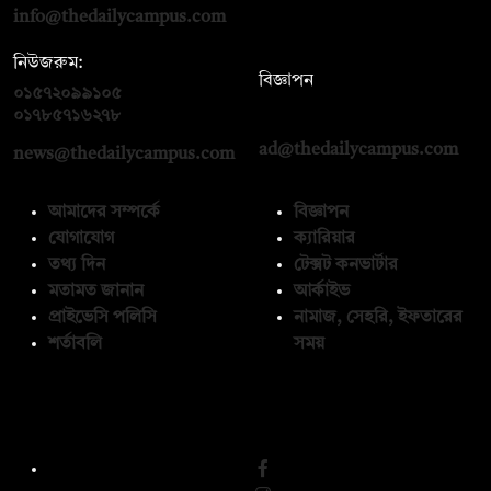
info@thedailycampus.com
নিউজরুম:
বিজ্ঞাপন
০১৫৭২০৯৯১০৫
,
০১৭১২১৩৬৫৯৩
০১৭৮৫৭১৬২৭৮
ad@thedailycampus.com
news@thedailycampus.com
আমাদের সম্পর্কে
বিজ্ঞাপন
যোগাযোগ
ক্যারিয়ার
তথ্য দিন
টেক্সট কনভার্টার
মতামত জানান
আর্কাইভ
প্রাইভেসি পলিসি
নামাজ, সেহরি, ইফতারের
শর্তাবলি
সময়
অনুসরণ করুন