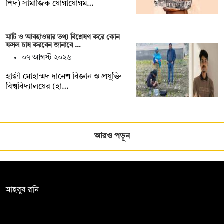
শিদ) সামাজিক যোগাযোগম…
মাটি ও আবহাওয়ার তথ্য বিশ্লেষণ করে কোন
ফসল চাষ করবেন জানাবে …
০৭ আগস্ট ২০২৬
হাজী মোহাম্মদ দানেশ বিজ্ঞান ও প্রযুক্তি
বিশ্ববিদ্যালয়ের (হা…
আরও পড়ুন
সম্পাদক:
মাহবুব রনি
দ্য ডেইলি ক্যাম্পাস, দ্বিতীয় তলা, হাসান হোল্ডিংস, ৫২/১ নিউ ইস্কাটন
রোড, ঢাকা ১০০০