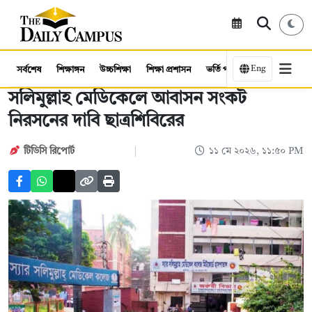
Eng
সর্বশেষ
শিক্ষাঙ্গন
উচ্চশিক্ষা
শিক্ষা প্রশাসন
ভর্তি পরীক্ষা
কর্মসংস্থান
সলিমুল্লাহ মেডিকেলে আবাসন সংকট
নিরসনের দাবি ছাত্রশিবিরের
টিডিসি রিপোর্ট
১১ মে ২০২৬, ১১:৫০ PM