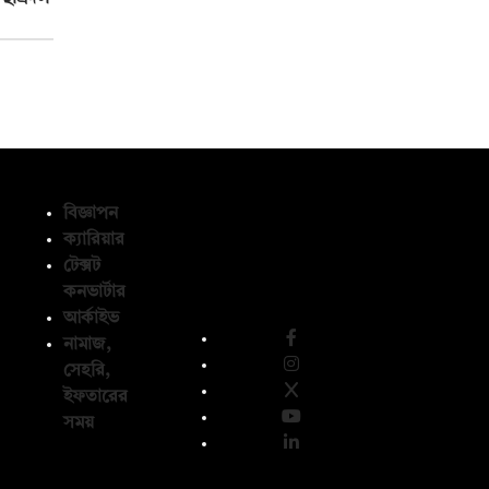
বিজ্ঞাপন
ক্যারিয়ার
টেক্সট
অনুসরণ করুন
কনভার্টার
আর্কাইভ
নামাজ,
সেহরি,
ইফতারের
সময়