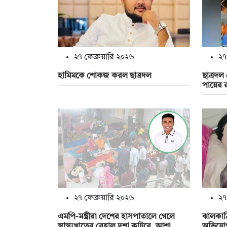
২৭ ফেব্রুয়ারি ২০২৬
২৭
হামিমকে শোকজ করল ছাত্রদল
ছাত্রদল
পায়ের র
২৭ ফেব্রুয়ারি ২০২৬
২৭
এমপি-মন্ত্রীরা দেশের হাসপাতালে গেলে
ঝালকাঠ
স্বাস্থ্যখাতের বেহাল দশা কাটবে, আশা
অভিযো