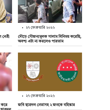
২৭ ফেব্রুয়ারি ২০২৬
নেত্রী
দৌড়ে সৌজন্যমূলক সালাম বিনিময় করেছি,
অবশ্য এটা না করলেও পারতাম
২৭ ফেব্রুয়ারি ২০২৬
 করে
জবি ছাত্রদল নেতাসহ ২ জনকে বহিষ্কার
 ছাত্রদল