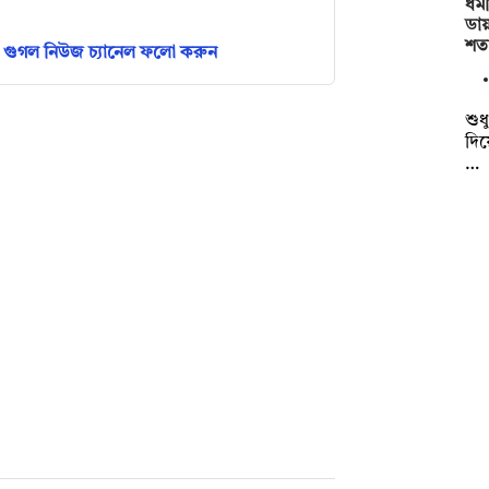
ধর্
ডায়
শত
গুগল নিউজ চ্যানেল ফলো করুন
শুধ
দিয়
…