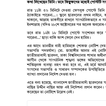
কথা লিখেছেন তিনি। তবে কিছুক্ষণের মধ্যেই পোস্টটি 
রাত ১১টা ৫৬ মিনিটে দেওয়া ফেসবুক পোস্টে তিনি
ঠ‍্যাকাইতে পারেনা…। স্কুলে ছাত্রদলের প্রথম লাইন
থাকলে, আল্লাহ তাকদীরে রাখলে সাংগঠনিকভাবে এ সময়ে
ইনশাল্লাহ (যদিও ২৮শে অক্টোবরের পর অনেক অবরোধ-হর
তবে রাত ১২টা ১৮ মিনিটে পোস্টে সংশোধন করে ‘আ
পারেনা…’ ছাড়া বাকি অংশ ফেলে দেন হামিম।
এর আগে তানভীর বারী হামিমকে শোকজ নোটিশ দেয় কেন
সভাপতি পদমর্যাদা) মো. জাহাঙ্গীর আলম এই নো
জাতীয়তাবাদী ছাত্রদল, ঢাকা বিশ্ববিদ্যালয় শাখার অধীন
আসীন থেকে সাংগঠনিক শৃঙ্খলা ভঙ্গের অভিযোগের ভ
শান্তিমূলক ব্যবস্থা গ্রহণ করা হবে না, এই মর্মে আগাম
সংসদের সভাপতি ও সাধারণ সম্পাদকের উপস্থিতিতে সং
ব্যাখ্যা প্রদানের নির্দেশ দেওয়া হল।
এতে বলা হয়েছে, বাংলাদেশ জাতীয়তাবাদী ছাত্রদলের 
নাছির উদ্দীন নাছির আজ এই নির্দেশনা প্রদান করেন।
করেছেন তা নোটিশে উল্লেখ নেই।