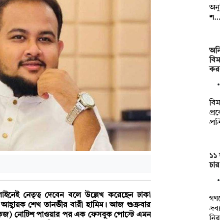
অনু
শ
অন
বিম
কর
বি
প্র
প্রক
১১ 
চার
লাইনেই নেতৃত্ব দেবেন বলে উল্লেখ করেছেন ঢাকা
গণভ
ের আহ্বায়ক শেখ তানভীর বারী হামিম। আজ শুক্রবার
দ্র
র (শোকজ) নোটিশ পাওয়ার পর এক ফেসবুক পোস্টে এমন
নি