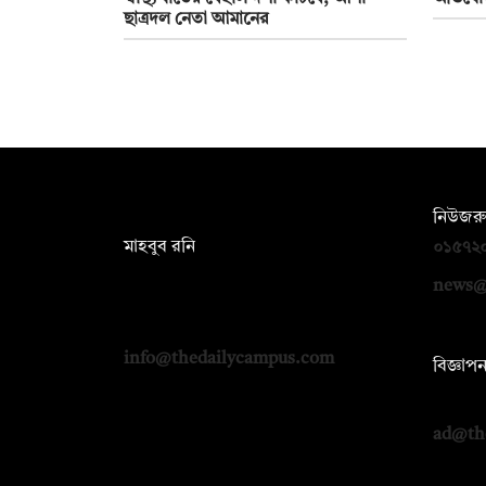
ছাত্রদল নেতা আমানের
সম্পাদক:
নিউজরু
মাহবুব রনি
০১৫৭২
দ্য ডেইলি ক্যাম্পাস, দ্বিতীয় তলা, হাসান
news@
হোল্ডিংস, ৫২/১ নিউ ইস্কাটন রোড, ঢাকা
১০০০
info@thedailycampus.com
বিজ্ঞাপ
০১৭১২
ad@th