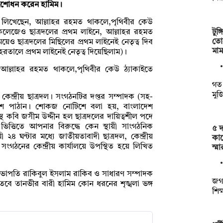
সংশোধন করেন হামিম।
 লিখেছেন, আল্লাহর রহমত থাকলে,পৃথিবীর কেউ
টুঙ
ে, কলেজেও ছাত্রদলের প্রথম লাইনে, আল্লাহর রহমত
তো
ও ছাত্রদলের মিছিলের প্রথম লাইনেই নেতৃত্ব দিব
মা
তালে প্রথম লাইনেই নেতৃত্ব দিয়েছিলাম)।
ল্লাহর রহমত থাকলে,পৃথিবীর কেউ ঠ‍্যাকাইতে
গত 
মু
্দ্রীয় ছাত্রদল। সংগঠনটির দপ্তর সম্পাদক (সহ-
টিশ পাঠান। শোকজ নোটিশে বলা হয়, বাংলাদেশ
স্থ কবি জসীম উদ্দীন হল ছাত্রদলের দায়িত্বশীল পদে
িত্তিতে আপনার বিরুদ্ধে কেন স্থায়ী সাংগঠনিক
৫ দ
ী ২৪ ঘন্টার মধ্যে জাতীয়তাবাদী ছাত্রদল, কেন্দ্রীয়
কাছ
গঠনের কেন্দ্রীয় কার্যালয়ে উপস্থিত হয়ে লিখিত
স্ম
সভাপতি রাকিবুল ইসলাম রাকিব ও সাধারণ সম্পাদক
জগন
 তবে তানভীর বারী হামিম কোন ধরনের শৃঙ্খলা ভঙ্গ
শিক