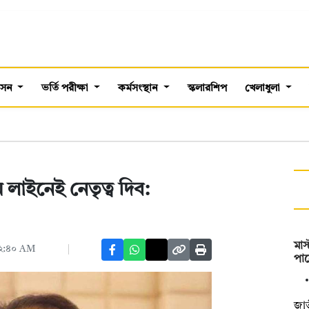
শাসন
ভর্তি পরীক্ষা
কর্মসংস্থান
স্কলারশিপ
খেলাধুলা
 লাইনেই নেতৃত্ব দিব:
মাস
 ১২:৪০ AM
পা
জাত