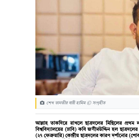
শেখ তানভীর বারী হামিম © সংগৃহীত
আল্লাহ তাকদিরে রাখলে ছাত্রদলের মিছিলের প্রথম 
বিশ্ববিদ্যালয়ের (ঢাবি) কবি জসীমউদ্দিন হল ছাত্রদল
(২৭ ফেব্রুয়ারি) কেন্দ্রীয় ছাত্রদলের কারণ দর্শানো