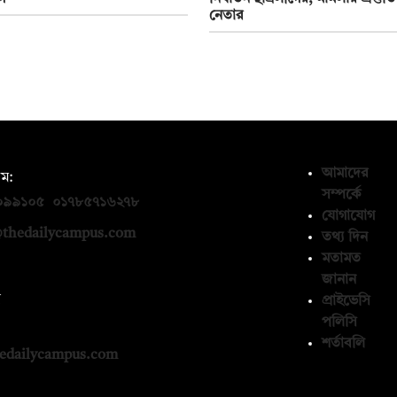
নেতার
আমাদের
ম:
সম্পর্কে
০৯৯১০৫
,
০১৭৮৫৭১৬২৭৮
যোগাযোগ
thedailycampus.com
তথ্য দিন
মতামত
জানান
ন
প্রাইভেসি
পলিসি
১৩৬৫৯৩
শর্তাবলি
edailycampus.com