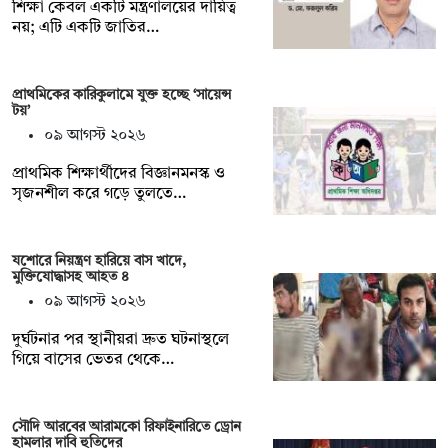
শিক্ষা কেবল একটি মন্ত্রণালয়ের দায়িত্ব
নয়; এটি একটি জাতির…
প্রাথমিকের কারিকুলামে যুক্ত হচ্ছে ‘সায়েন্স
টয়’
০৯ আগস্ট ২০২৬
প্রাথমিক শিক্ষার্থীদের বিজ্ঞানমনস্ক ও
সৃজনশীল করে গড়ে তুলতে…
যশোরে নিয়ন্ত্রণ হারিয়ে বাস খাদে,
মুক্তিযোদ্ধাসহ আহত ৪
০৯ আগস্ট ২০২৬
দুর্ঘটনার পর স্থানীয়রা দ্রুত ঘটনাস্থলে
গিয়ে বাসের ভেতর থেকে…
সৌদি আরবের আরামকো রিফাইনারিতে ড্রোন
হামলার দাবি হুতিদের