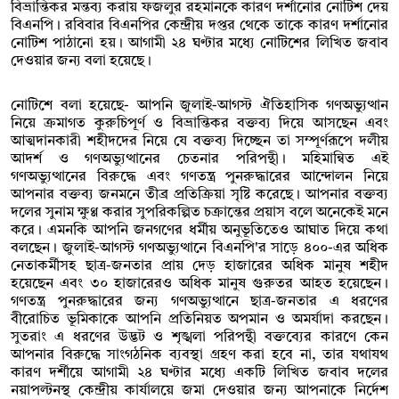
বিভ্রান্তিকর মন্তব্য করায় ফজলুর রহমানকে কারণ দর্শানোর নোটিশ দেয়
বিএনপি। রবিবার বিএনপির কেন্দ্রীয় দপ্তর থেকে তাকে কারণ দর্শানোর
নোটিশ পাঠানো হয়। আগামী ২৪ ঘণ্টার মধ্যে নোটিশের লিখিত জবাব
দেওয়ার জন্য বলা হয়েছে।
নোটিশে বলা হয়েছে- আপনি জুলাই-আগস্ট ঐতিহাসিক গণঅভ্যুত্থান
নিয়ে ক্রমাগত কুরুচিপূর্ণ ও বিভ্রান্তিকর বক্তব্য দিয়ে আসছেন এবং
আত্মদানকারী শহীদদের নিয়ে যে বক্তব্য দিচ্ছেন তা সম্পূর্ণরূপে দলীয়
আদর্শ ও গণঅভ্যুত্থানের চেতনার পরিপন্থী। মহিমান্বিত এই
গণঅভ্যুত্থানের বিরুদ্ধে এবং গণতন্ত্র পুনরুদ্ধারের আন্দোলন নিয়ে
আপনার বক্তব্য জনমনে তীব্র প্রতিক্রিয়া সৃষ্টি করেছে। আপনার বক্তব্য
দলের সুনাম ক্ষুণ্ণ করার সুপরিকল্পিত চক্রান্তের প্রয়াস বলে অনেকেই মনে
করে। এমনকি আপনি জনগণের ধর্মীয় অনুভূতিতেও আঘাত দিয়ে কথা
বলছেন। জুলাই-আগস্ট গণঅভ্যুত্থানে বিএনপি'র সাড়ে ৪০০-এর অধিক
নেতাকর্মীসহ ছাত্র-জনতার প্রায় দেড় হাজারের অধিক মানুষ শহীদ
হয়েছেন এবং ৩০ হাজারেরও অধিক মানুষ গুরুতর আহত হয়েছেন।
গণতন্ত্র পুনরুদ্ধারের জন্য গণঅভ্যুত্থানে ছাত্র-জনতার এ ধরণের
বীরোচিত ভূমিকাকে আপনি প্রতিনিয়ত অপমান ও অমর্যাদা করছেন।
সুতরাং এ ধরণের উদ্ভট ও শৃঙ্খলা পরিপন্থী বক্তব্যের কারণে কেন
আপনার বিরুদ্ধে সাংগঠনিক ব্যবস্থা গ্রহণ করা হবে না, তার যথাযথ
কারণ দর্শীয়ে আগামী ২৪ ঘণ্টার মধ্যে একটি লিখিত জবাব দলের
নয়াপল্টনস্থ কেন্দ্রীয় কার্যালয়ে জমা দেওয়ার জন্য আপনাকে নির্দেশ