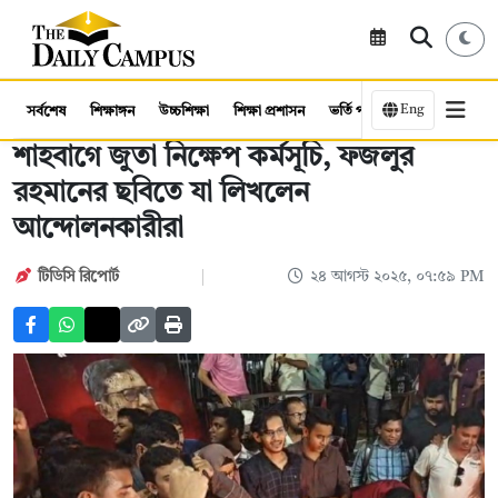
Eng
সর্বশেষ
শিক্ষাঙ্গন
উচ্চশিক্ষা
শিক্ষা প্রশাসন
ভর্তি পরীক্ষা
কর্মসংস্থান
শাহবাগে জুতা নিক্ষেপ কর্মসূচি, ফজলুর
রহমানের ছবিতে যা লিখলেন
আন্দোলনকারীরা
টিডিসি রিপোর্ট
২৪ আগস্ট ২০২৫, ০৭:৫৯ PM