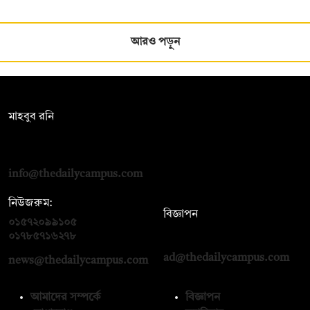
আরও পড়ুন
সম্পাদক:
মাহবুব রনি
দ্য ডেইলি ক্যাম্পাস, দ্বিতীয় তলা, হাসান হোল্ডিংস, ৫২/১ নিউ ইস্কাটন
রোড, ঢাকা ১০০০
info@thedailycampus.com
নিউজরুম:
বিজ্ঞাপন
০১৫৭২০৯৯১০৫
,
০১৭১২১৩৬৫৯৩
০১৭৮৫৭১৬২৭৮
ad@thedailycampus.com
news@thedailycampus.com
আমাদের সম্পর্কে
বিজ্ঞাপন