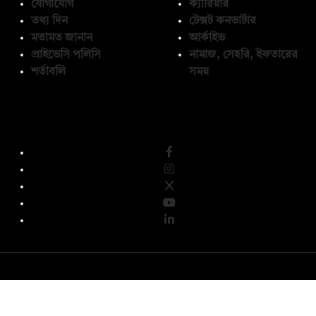
যোগাযোগ
ক্যারিয়ার
তথ্য দিন
টেক্সট কনভার্টার
মতামত জানান
আর্কাইভ
প্রাইভেসি পলিসি
নামাজ, সেহরি, ইফতারের
শর্তাবলি
সময়
অনুসরণ করুন
© কপিরাইট 2026, দ্য ডেইলি ক্যাম্পাস লিমিটেড