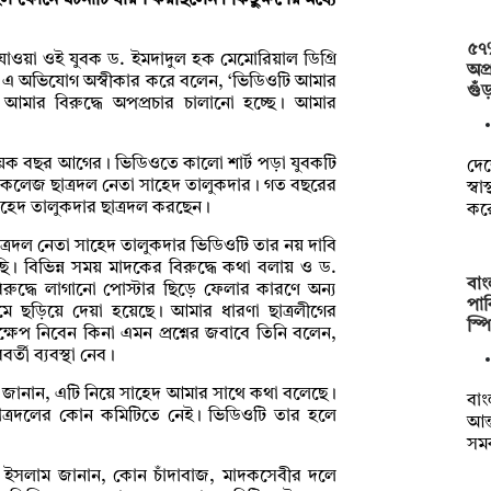
ইল ফোনে ঘটনাটি ধারণ করছিলেন। কিছুক্ষণের মধ্যে
৫৭% 
াওয়া ওই যুবক ড. ইমদাদুল হক মেমোরিয়াল ডিগ্রি
অপ
দ এ অভিযোগ অস্বীকার করে বলেন, ‘ভিডিওটি আমার
গুঁ
 আমার বিরুদ্ধে অপপ্রচার চালানো হচ্ছে। আমার
কয়েক বছর আগের। ভিডিওতে কালো শার্ট পড়া যুবকটি
দে
রি কলেজ ছাত্রদল নেতা সাহেদ তালুকদার। গত বছরের
স্ব
হেদ তালুকদার ছাত্রদল করছেন।
কর
াত্রদল নেতা সাহেদ তালুকদার ভিডিওটি তার নয় দাবি
। বিভিন্ন সময় মাদকের বিরুদ্ধে কথা বলায় ও ড.
বা
রুদ্ধে লাগানো পোস্টার ছিড়ে ফেলার কারণে অন্য
পাক
 ছড়িয়ে দেয়া হয়েছে। আমার ধারণা ছাত্রলীগের
স্প
ষেপ নিবেন কিনা এমন প্রশ্নের জবাবে তিনি বলেন,
্তী ব্যবস্থা নেব।
ন জানান, এটি নিয়ে সাহেদ আমার সাথে কথা বলেছে।
বা
াত্রদলের কোন কমিটিতে নেই। ভিডিওটি তার হলে
আন্
সম
ল ইসলাম জানান, কোন চাঁদাবাজ, মাদকসেবীর দলে