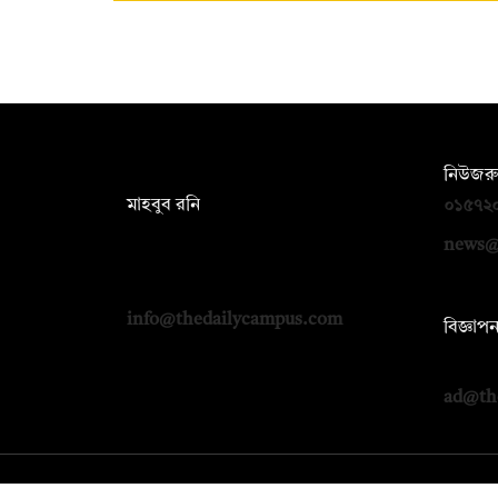
সম্পাদক:
নিউজরু
মাহবুব রনি
০১৫৭২
দ্য ডেইলি ক্যাম্পাস, দ্বিতীয় তলা, হাসান
news@
হোল্ডিংস, ৫২/১ নিউ ইস্কাটন রোড, ঢাকা
১০০০
info@thedailycampus.com
বিজ্ঞাপ
০১৭১২
ad@th