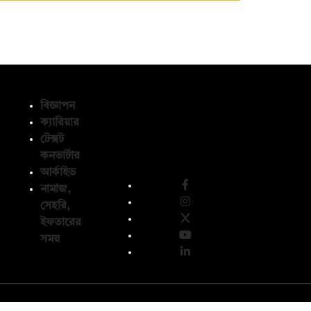
বিজ্ঞাপন
ক্যারিয়ার
টেক্সট
অনুসরণ করুন
কনভার্টার
আর্কাইভ
নামাজ,
সেহরি,
ইফতারের
সময়