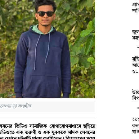
প্র
দা
জুলা
মন্
মুক্
আয
ও
উচ্চ
বিপ
 নেওয়া © সংগৃহীত
২০
রক্
 সেবনের ভিডিও সামাজিক যোগাযোগমাধ্যমে ছড়িয়ে
বা
ে। ভিডিওতে এক তরুণী ও এক যুবককে মাদক সেবনের