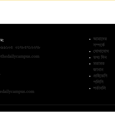
আমাদের
ম:
সম্পর্কে
০৯৯১০৫
,
০১৭৮৫৭১৬২৭৮
যোগাযোগ
thedailycampus.com
তথ্য দিন
মতামত
জানান
ন
প্রাইভেসি
পলিসি
১৩৬৫৯৩
শর্তাবলি
edailycampus.com
© কপিরাইট 2026, দ্য ডেইলি ক্যাম্পাস লিমিটেড