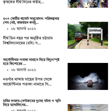
কৃষকের দীর্ঘ দিনের কষ্টার্…
৫০৩ কোটির বাজেট অনুমোদন: পরিকল্পনার
শেষ নেই, বাস্তবায়ন কতটু…
০৮ আগস্ট ২০২৬
দীর্ঘ তিন বছর পর অনুষ্ঠিত চট্টগ্রাম
বিশ্ববিদ্যালয়ের (চবি) স…
আর্জেন্টিনার পতাকা নামাতে গিয়ে বিদ্যুৎস্পৃষ্ট
হয়ে কিশোরের …
০৮ আগস্ট ২০২৬
নওগাঁর মান্দায় গাছের উপর থেকে
আর্জেন্টিনার পতাকা নামাতে গি…
ঢাবির গণরুম-গেস্টরুমের দুঃসহ ঘটনা ও স্মৃতি
নিয়ে ম্যাগাজিনের…