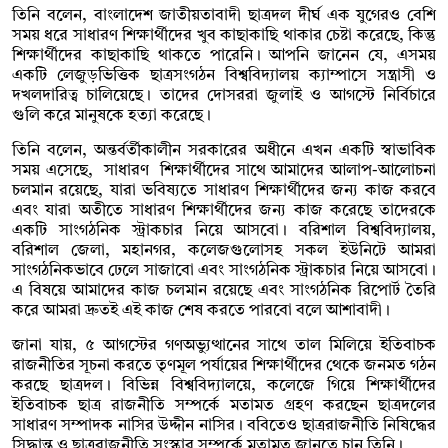
তিনি বলেন, বাংলাদেশ জাতীয়তাবাদী ছাত্রদল দীর্ঘ এক যুগেরও বেশি
সময় ধরে সাধারণ শিক্ষার্থীদের খুব কাছাকাছি থাকার চেষ্টা করেছে, কিন্তু
শিক্ষার্থীদের কাছাকাছি থাকতে পারেনি। আপনি জানেন যে, এসময়
একটি লেজুড়ভিত্তিক ছাত্রসংগঠন বিশ্ববিদ্যালয় ক্যাম্পাসে সন্ত্রাসী ও
দখলদারিত্ব চালিয়েছে। তাদের দোসররা জুলাই ও আগস্টে নির্বিচারে
গুলি করে মানুষকে হত্যা করেছে।
তিনি বলেন, অন্তর্বর্তীকালীন সরকারের অধীনে এখন একটি স্বাভাবিক
সময় এসেছে, সাধারণ শিক্ষার্থীদের সাথে আমাদের আলাপ-আলোচনা
চলমান রয়েছে, যারা ভবিষ্যতে সাধারণ শিক্ষার্থীদের জন্য কাজ করবে
এবং যারা অতীতে সাধারণ শিক্ষার্থীদের জন্য কাজ করেছে তাদেরকে
একটি সাংগঠনিক স্ট্রাকচার নিয়ে আসবো। বরিশাল বিশ্ববিদ্যালয়,
বরিশাল জেলা, মহানগর, কলেজগুলোসহ সকল ইউনিটে আমরা
সাংগঠনিকভাবে ঢেলে সাজাবো এবং সাংগঠনিক স্ট্রাকচার নিয়ে আসবো।
এ বিষয়ে আমাদের কাজ চলমান রয়েছে এবং সাংগঠনিক রিপোর্ট তৈরি
করে আমরা দ্রুতই এই কাজ শেষ করতে পারবো বলে আশাবাদী।
জানা যায়, ৫ আগস্টের গণঅভ্যুত্থানের সাথে তাল মিলিয়ে ইতিবাচক
রাজনীতির সূচনা করতে তৃণমূল পর্যায়ের শিক্ষার্থীদের থেকে জনমত গঠন
করছে ছাত্রদল। বিভিন্ন বিশ্ববিদ্যালয়ে, কলেজে গিয়ে শিক্ষার্থীদের
ইতিবাচক ছাত্র রাজনীতি সম্পর্কে মতামত গ্রহণ করছেন ছাত্রদলের
সাধারণ সম্পাদক নাসির উদ্দীন নাসির। ববিতেও ছাত্ররাজনীতি নিষিদ্ধের
সিদ্ধান্ত ও ছাত্ররাজনীতি সংস্কার সম্পর্কে মতামত জানতে চান তিনি।