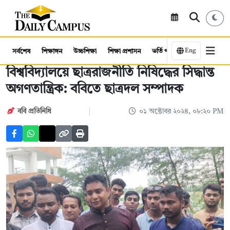
Eng
সর্বশেষ
শিক্ষাঙ্গন
উচ্চশিক্ষা
শিক্ষা প্রশাসন
ভর্তি পরীক্ষা
কর্মসংস্থান
বিশ্ববিদ্যালয়ে ছাত্ররাজনীতি নিষিদ্ধের সিদ্ধান্ত
অগণতান্ত্রিক: ববিতে ছাত্রদল সম্পাদক
ববি প্রতিনিধি
০১ অক্টোবর ২০২৪, ০৮:২০ PM