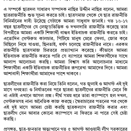
এ সম্পর্কে ছাত্রদল সাধারণ সম্পাদক নাছির উদ্দীন নাছির বলেন, আমরা
ছাত্ররাজনীতি শুভ সূচনা করতে চাই। ছাত্রসমাজ থেকে যে ছাত্র রাজনীতি
বিনির্মানের দাবী উঠেছে সেটাকে আমরা সাধুবাদ জানাই। গত ১৬-১৭
বছর ছাত্রলীগের যে লেজুড়ভিত্তিক ও দখলদারি রাজনীতি করেছে তার
বিপরীতে আমরা একটি শিক্ষার্থী বান্ধব ইতিবাচক রাজনীতি করতে চাই।
এতোদিন গেস্টরুম কালচার, পিটিয়ে মানুষ মেরে ফেলা, জোর করে
মিছিলে নিয়ে যাওয়া, ছিনতাই, ধর্ষণ চলেছে রাজনীতির নামে। এরকম
রাজনীতি ছাত্রসমাজ চিরতরে প্রত্যাখ্যান করেছে। কীভাবে আমরা
ইতিবাচক রাজনীতি করতে পারি সে ব্যাপারে আমরা শিক্ষার্থীদের সাথে
আলাপ আলোচনা করছি। আমরা বিশ্বাস করি আলোচনার মাধ্যমে
শিক্ষার্থীরা একটি ইতিবাচক রাজনীতির রূপরেখা আমাদের দিবে। আমরা
আশাবাদী শিক্ষার্থীরা আমাদের পাশে থাকবে।
ছাত্রলীগের রাজনীতি করা নিয়ে তিনি বলেন, গত জুলাই ও আগস্ট এই দুই
মাসে গণহত্যা ও নির্যাতনের পরে ছাত্ররা ছাত্রলীগের রাজনীতি মেনে কি
না এটাই এখানে আসল প্রশ্ন। দীর্ঘ সময় ধরে তারা ক্যাম্পাসে হল দখল,
গেস্টরুমসহ নানা অনৈতিক কাজ করছে। স্বৈরাচারের পতনের পর থেকে
এই দুই মাসে আমরা চেষ্টা করছি ছাত্রকল্যাণ রাজনীতি করার এবং
ছাত্রলীগ যেন আবার কোনো ক্যাম্পাসে না ফিরতে না পারে সেই চেষ্টা
করছি।
প্রসঙ্গত, ছাত্র-জনতার অভ্যুত্থানে গত ৫ আগস্ট আওয়ামী লীগ সরকারের