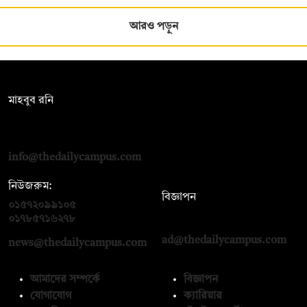
আরও পড়ুন
সম্পাদক:
মাহবুব রনি
দ্য ডেইলি ক্যাম্পাস, দ্বিতীয় তলা, হাসান হোল্ডিংস, ৫২/১ নিউ ইস্কাটন
রোড, ঢাকা ১০০০
info@thedailycampus.com
নিউজরুম:
বিজ্ঞাপন
০১৫৭২০৯৯১০৫
,
০১৭১২১৩৬৫৯৩
০১৭৮৫৭১৬২৭৮
ad@thedailycampus.com
news@thedailycampus.com
আমাদের সম্পর্কে
বিজ্ঞাপন
যোগাযোগ
ক্যারিয়ার