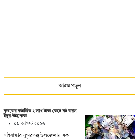
আরও পড়ুন
কৃষকের কষ্টার্জিত ২ লাখ টাকা কেটে নষ্ট করল
ইঁদুর-উইপোকা
০৯ আগস্ট ২০২৬
গাইবান্ধার সুন্দরগঞ্জ উপজেলায় এক