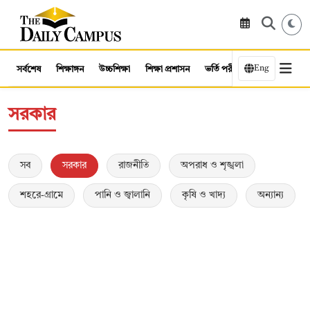
Eng
সর্বশেষ
শিক্ষাঙ্গন
উচ্চশিক্ষা
শিক্ষা প্রশাসন
ভর্তি পরীক্ষা
কর্মসংস্থান
সরকার
সব
সরকার
রাজনীতি
অপরাধ ও শৃঙ্খলা
শহরে-গ্রামে
পানি ও জ্বালানি
কৃষি ও খাদ্য
অন্যান্য