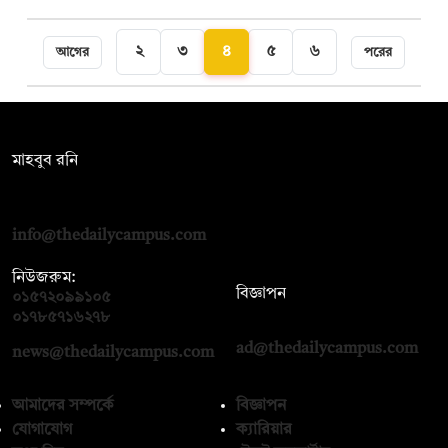
২
৩
৪
৫
৬
আগের
পরের
সম্পাদক:
মাহবুব রনি
দ্য ডেইলি ক্যাম্পাস, দ্বিতীয় তলা, হাসান হোল্ডিংস, ৫২/১ নিউ ইস্কাটন
রোড, ঢাকা ১০০০
info@thedailycampus.com
নিউজরুম:
বিজ্ঞাপন
০১৫৭২০৯৯১০৫
,
০১৭১২১৩৬৫৯৩
০১৭৮৫৭১৬২৭৮
ad@thedailycampus.com
news@thedailycampus.com
আমাদের সম্পর্কে
বিজ্ঞাপন
যোগাযোগ
ক্যারিয়ার