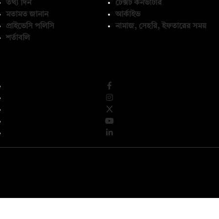
তথ্য দিন
টেক্সট কনভার্টার
মতামত জানান
আর্কাইভ
প্রাইভেসি পলিসি
নামাজ, সেহরি, ইফতারের সময়
শর্তাবলি
অনুসরণ করুন
© কপিরাইট 2026, দ্য ডেইলি ক্যাম্পাস লিমিটেড