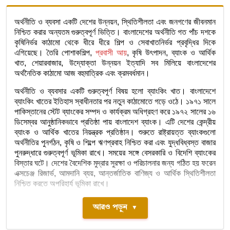
অর্থনীতি ও ব্যবসা একটি দেশের উন্নয়ন, স্থিতিশীলতা এবং জনগণের জীবনমান
নিশ্চিত করার অন্যতম গুরুত্বপূর্ণ ভিত্তি। বাংলাদেশের অর্থনীতি গত পাঁচ দশকে
কৃষিনির্ভর কাঠামো থেকে ধীরে ধীরে শিল্প ও সেবাখাতনির্ভর প্রবৃদ্ধির দিকে
এগিয়েছে। তৈরি পোশাকশিল্প,
প্রবাসী আয়
, কৃষি উৎপাদন, ব্যাংক ও আর্থিক
খাত, শেয়ারবাজার, উদ্যোক্তা উন্নয়ন ইত্যাদি সব মিলিয়ে বাংলাদেশের
অর্থনৈতিক কাঠামো আজ বহুমাত্রিক এবং ক্রমবর্ধমান।
অর্থনীতি ও ব্যবসার একটি গুরুত্বপূর্ণ বিষয় হলো ব্যাংকিং খাত। বাংলাদেশে
ব্যাংকিং খাতের ইতিহাস স্বাধীনতার পর নতুন কাঠামোতে গড়ে ওঠে। ১৯৭১ সালে
পাকিস্তানের স্টেট ব্যাংকের সম্পদ ও কার্যক্রম অধিগ্রহণ করে ১৯৭২ সালের ১৬
ডিসেম্বর আনুষ্ঠানিকভাবে প্রতিষ্ঠা পায় বাংলাদেশ ব্যাংক। এটি দেশের কেন্দ্রীয়
ব্যাংক ও আর্থিক খাতের নিয়ন্ত্রক প্রতিষ্ঠান। শুরুতে রাষ্ট্রায়ত্ত ব্যাংকগুলো
অর্থনীতির পুনর্গঠন, কৃষি ও শিল্পে ঋণপ্রবাহ নিশ্চিত করা এবং যুদ্ধবিধ্বস্ত বাজার
পুনরুদ্ধারে গুরুত্বপূর্ণ ভূমিকা রাখে। সময়ের সঙ্গে বেসরকারি ও বিদেশি ব্যাংকের
বিস্তার ঘটে। দেশের বৈদেশিক মুদ্রার সুরক্ষা ও পরিচালনার জন্য গঠিত হয় ফরেন
এক্সচেঞ্জ রিজার্ভ, আমদানি ব্যয়, আন্তর্জাতিক বাণিজ্য ও আর্থিক স্থিতিশীলতা
নিশ্চিত করতে অপরিহার্য ভূমিকা রাখে।
আরও পড়ুন
▼