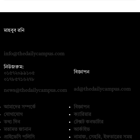
সম্পাদক:
মাহবুব রনি
দ্য ডেইলি ক্যাম্পাস, দ্বিতীয় তলা, হাসান হোল্ডিংস, ৫২/১ নিউ ইস্কাটন
রোড, ঢাকা ১০০০
info@thedailycampus.com
নিউজরুম:
বিজ্ঞাপন
০১৫৭২০৯৯১০৫
,
০১৭১২১৩৬৫৯৩
০১৭৮৫৭১৬২৭৮
ad@thedailycampus.com
news@thedailycampus.com
আমাদের সম্পর্কে
বিজ্ঞাপন
যোগাযোগ
ক্যারিয়ার
তথ্য দিন
টেক্সট কনভার্টার
মতামত জানান
আর্কাইভ
প্রাইভেসি পলিসি
নামাজ, সেহরি, ইফতারের সময়