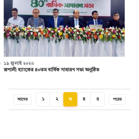
১৯ জুলাই ২০২৬
রূপালী ব্যাংকের ৪০তম বার্ষিক সাধারণ সভা অনুষ্ঠিত
১
২
৩
৪
৫
আগের
পরের