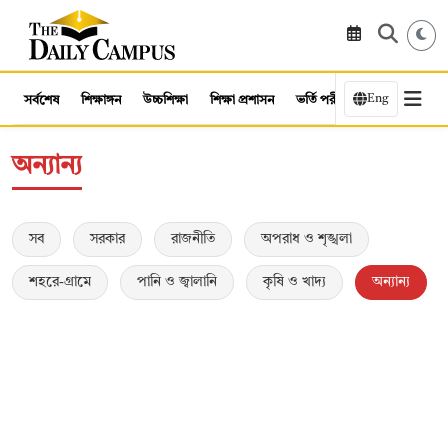
Eng
সর্বশেষ
শিক্ষাঙ্গন
উচ্চশিক্ষা
শিক্ষা প্রশাসন
ভর্তি পরীক্ষা
কর্মসংস্থান
অন্যান্য
সব
সরকার
রাজনীতি
অপরাধ ও শৃঙ্খলা
শহরে-গ্রামে
পানি ও জ্বালানি
কৃষি ও খাদ্য
অন্যান্য