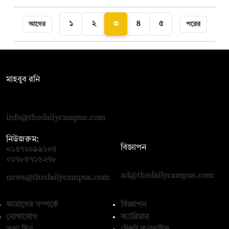
১
২
৩
৪
৫
আগের
পরের
সম্পাদক:
মাহবুব রনি
দ্য ডেইলি ক্যাম্পাস, দ্বিতীয় তলা, হাসান হোল্ডিংস, ৫২/১ নিউ ইস্কাটন
রোড, ঢাকা ১০০০
info@thedailycampus.com
নিউজরুম:
বিজ্ঞাপন
০১৫৭২০৯৯১০৫
,
০১৭১২১৩৬৫৯৩
০১৭৮৫৭১৬২৭৮
ad@thedailycampus.com
news@thedailycampus.com
আমাদের সম্পর্কে
বিজ্ঞাপন
যোগাযোগ
ক্যারিয়ার