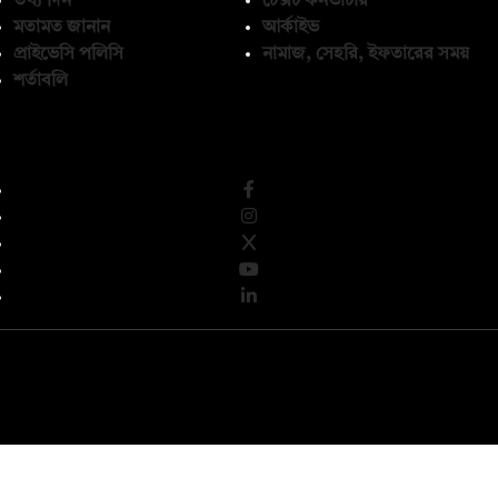
তথ্য দিন
টেক্সট কনভার্টার
মতামত জানান
আর্কাইভ
প্রাইভেসি পলিসি
নামাজ, সেহরি, ইফতারের সময়
শর্তাবলি
অনুসরণ করুন
© কপিরাইট 2026, দ্য ডেইলি ক্যাম্পাস লিমিটেড