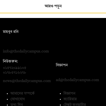
আরও পড়ুন
সম্পাদক:
মাহবুব রনি
দ্য ডেইলি ক্যাম্পাস, দ্বিতীয় তলা, হাসান হোল্ডিংস, ৫২/১ নিউ ইস্কাটন
রোড, ঢাকা ১০০০
info@thedailycampus.com
নিউজরুম:
বিজ্ঞাপন
০১৫৭২০৯৯১০৫
,
০১৭১২১৩৬৫৯৩
০১৭৮৫৭১৬২৭৮
ad@thedailycampus.com
news@thedailycampus.com
আমাদের সম্পর্কে
বিজ্ঞাপন
যোগাযোগ
ক্যারিয়ার
তথ্য দিন
টেক্সট কনভার্টার