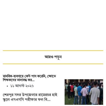
আরও পড়ুন
মানবিক-ব্যবসায়ে কেউ পাস করেনি, ক্ষোভে
শিক্ষকদের তালাবদ্ধ কর…
১১ আগস্ট ২০২৬
শেরপুর সদর উপজেলার রামেরচর হাই
স্কুলে এসএসসি পরীক্ষার ফল বি…