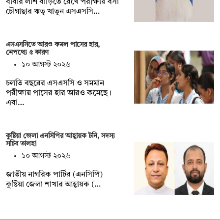
বাবার লাশ বাড়িতে রেখে পরীক্ষায় বসা
চৌগাছার ঋতু খাতুন এসএসসি…
এসএসসিতে আরও কমল পাসের হার,
নেপথ্যে ৫ কারণ
১০ আগস্ট ২০২৬
চলতি বছরের এসএসসি ও সমমান
পরীক্ষায় পাসের হার আরও কমেছে।
এবা…
কুষ্টিয়া জেলা এনসিপির আহ্বায়ক টনি, সদস্য
সচিব তালহা
১০ আগস্ট ২০২৬
জাতীয় নাগরিক পার্টির (এনসিপি)
কুষ্টিয়া জেলা শাখার আহ্বায়ক (…