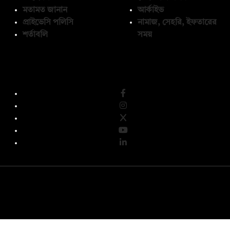
মতামত জানান
আর্কাইভ
প্রাইভেসি পলিসি
নামাজ, সেহরি, ইফতারের
শর্তাবলি
সময়
অনুসরণ করুন
© কপিরাইট 2026, দ্য ডেইলি ক্যাম্পাস লিমিটেড