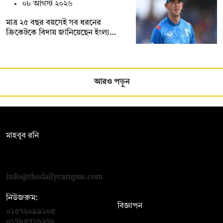
০৮ আগস্ট ২০২৬
মাত্র ২৫ বছর বয়সেই সব ধরনের
ক্রিকেটকে বিদায় জানিয়েছেন ইংল্য…
আরও পড়ুন
সম্পাদক:
মাহবুব রনি
দ্য ডেইলি ক্যাম্পাস, দ্বিতীয় তলা, হাসান হোল্ডিংস, ৫২/১ নিউ ইস্কাটন
রোড, ঢাকা ১০০০
info@thedailycampus.com
নিউজরুম:
বিজ্ঞাপন
০১৫৭২০৯৯১০৫
,
০১৭১২১৩৬৫৯৩
০১৭৮৫৭১৬২৭৮