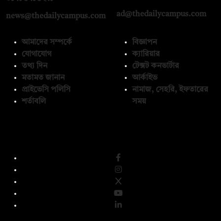
ad@thedailycampus.com
news@thedailycampus.com
আমাদের সম্পর্কে
বিজ্ঞাপন
যোগাযোগ
ক্যারিয়ার
তথ্য দিন
টেক্সট কনভার্টার
মতামত জানান
আর্কাইভ
প্রাইভেসি পলিসি
নামাজ, সেহরি, ইফতারের
শর্তাবলি
সময়
অনুসরণ করুন