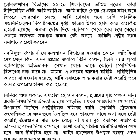
লোকপ্রশাসন বিভাগের ১৯-২০ শিক্ষাবর্ষের তামিম বলেন, কারা
দাঁড়িয়েছিল এইটা আমি জানি না। আমি বাহির থেকে দেখলাম হঠাৎ করে
ভিতরে শোরগোল চলছে। আমি ঢোকার পরে দেখি পাবলিক
এডমিনিস্ট্রেশন ডিপার্টমেন্টের দুইটা ছাত্রের উপর হঠাৎ করে অতর্কিত
হামলা হয়েছে। ওনারা দৌঁড় দিয়ে ক্যাম্পাস থেকে বের হয়ে গেছে।
ওখানে কর্তৃপক্ষ সমাধান করার চেষ্টা করছে। বাকিটা প্রক্টর স্যার
সমাধানের চেষ্টা করবেন।
নবনিযুক্ত উপাচার্য লোকপ্রশাসন বিভাগের হওয়ায় কোনো প্রতিক্রিয়া
দেখাচ্ছেন কিনা এমন প্রশ্নের জবাবে তিনি বলেন, ভিসি স্যার পুরো
ক্যাম্পাসের অভিভাবক। সেখান থেকে তাকে কোনো স্পেসিফিক
বিভাগের বলা যাবে না। আমরা এ ধরনের আচরণ করিনি। পরিস্থিতির
কারণে যা হওয়ার হয়েছে, আমি সবাইকে শান্ত করার চেষ্টা করেছি তবে
আমার ওপরেও হামলা করা হয়েছে।
সিনিয়র অধ্যাপক ড. এমতাজ হোসেন বলেন, ছাত্রদের দুটি পক্ষ সামান্য
একটি বিষয় নিয়ে উত্তেজিত হয়ে পড়েছিল। খবর পাওয়ার সাথে সাথেই
উপাচার্যে নির্দেশে প্রক্টোরিয়াল বডিসহ আমি, প্রোভিসি ট্রেজারার
তৎক্ষণিকভাবে ঘটনাস্থলে উপস্থিত হয়ে ছাত্রদের সাথে কথা বলে চেষ্টা
করেছি উত্তেজনার মাত্রা যেন বেড়ে না যায়। দুই বিভাগের সভাপতি
তাদের ছাত্রদের নিয়ে বসেছেন। আশা করছি সামান্য ঘটনাটি এখানে শেষ
হবে, আর দীর্ঘায়িত হবে না। ভাইস চ্যান্সেলর উপযুক্ত ব্যবস্থা গ্রহণ
করবেন বলে আশ্বস্ত করেছেন।