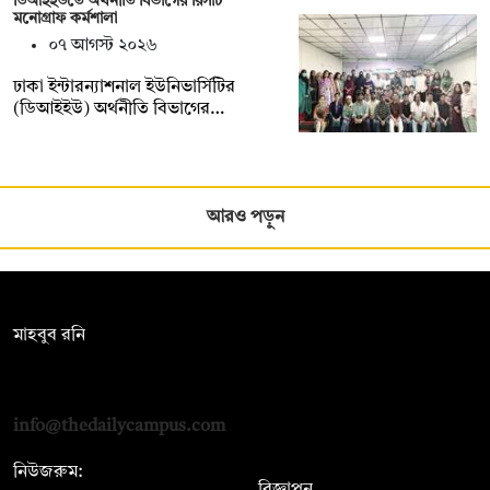
ডিআইইউতে অর্থনীতি বিভাগের রিসার্চ
মনোগ্রাফ কর্মশালা
০৭ আগস্ট ২০২৬
ঢাকা ইন্টারন্যাশনাল ইউনিভার্সিটির
(ডিআইইউ) অর্থনীতি বিভাগের…
আরও পড়ুন
সম্পাদক:
মাহবুব রনি
দ্য ডেইলি ক্যাম্পাস, দ্বিতীয় তলা, হাসান হোল্ডিংস, ৫২/১ নিউ ইস্কাটন
রোড, ঢাকা ১০০০
info@thedailycampus.com
নিউজরুম:
বিজ্ঞাপন