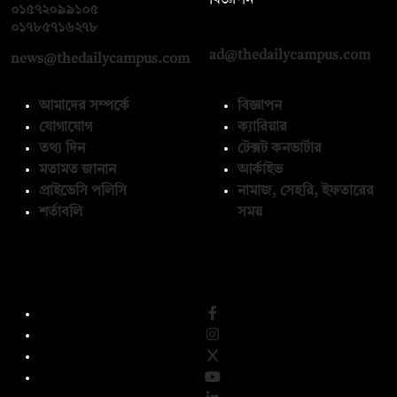
০১৫৭২০৯৯১০৫
,
০১৭১২১৩৬৫৯৩
০১৭৮৫৭১৬২৭৮
ad@thedailycampus.com
news@thedailycampus.com
আমাদের সম্পর্কে
বিজ্ঞাপন
যোগাযোগ
ক্যারিয়ার
তথ্য দিন
টেক্সট কনভার্টার
মতামত জানান
আর্কাইভ
প্রাইভেসি পলিসি
নামাজ, সেহরি, ইফতারের
শর্তাবলি
সময়
অনুসরণ করুন