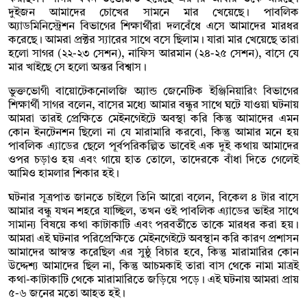
দুইজন আমাদের চোখের সামনে মার খেয়েছে। পাবলিক
অ্যাডমিনিস্ট্রেশন বিভাগের শিক্ষার্থীরা দলবেঁধে এসে আমাদের মারধর
করেছে। আমরা প্রক্টর স্যারের সাথে বসে ছিলাম। যারা মার খেয়েছে তারা
হলো সাগর (২২-২৩ সেশন), নাফিস আরমান (২৪-২৫ সেশন), বাসে যে
মার খাইছে সে হলো অন্তর বিশ্বাস।
ভুক্তভোগী বায়োটেকনোলজি অ্যান্ড জেনেটিক ইঞ্জিনিয়ারিং বিভাগের
শিক্ষার্থী সাগর বলেন, বাসের মধ্যে আমার বন্ধুর সাথে ঘটে যাওয়া ঘটনায়
আমরা তারই প্রেক্ষিতে মেইনগেইটে অবস্থা করি কিন্তু আমাদের এমন
কোন ইনটেনশন ছিলো না যে মারামারি করবো, কিন্তু আমার মনে হয়
পাবলিক এ্যাডের ছেলে পূর্বপরিকল্পিত ভাবেই এক দুই কথায় আমাদের
ওপর চড়াও হয় এবং গায়ে হাত তোলে, তাদেরকে বাঁধা দিতে গেলেই
আমিও হামলার শিকার হই।
ঘটনার সূত্রপাত জানতে চাইলে তিনি আরো বলেন, বিকেল ৪ টার বাসে
আমার বন্ধু যখন শহরে যাচ্ছিল, তখন ওই পাবলিক এ্যাডের ভাইর সাথে
সামান্য বিষয়ে কথা কাটাকাটি এবং পরবর্তীতে তাকে মারধর করা হয়।
আমরা এই ঘটনার পরিপ্রেক্ষিতে মেইনগেইটে অবস্থান করি কারণ প্রশাসন
আমাদের আস্বস্ত করেছিল এর সুষ্ঠু বিচার হবে, কিন্তু মারামারির কোন
উদ্দেশ্য আমাদের ছিল না, কিন্তু আচমকাই তারা বাস থেকে নামা মাত্রই
কথা-কাটাকাটি থেকে মারামারিতে জড়িয়ে পড়ে। এই ঘটনায় আমরা প্রায়
৫-৬ জনের মতো আহত হই।