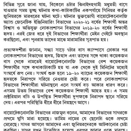
বিভিন্ন সূত্রে জানা যায়, বিকেলে ৪টার ঝিনাইদহগামী মধুমতী বাসে
যাওয়ার সময় তুচ্ছ ঘটনায় কথা-কাটাকাটির একপর্যায়ে সিনিয়র কর্তৃক
জুনিয়রকে মারধরের ঘটনা ঘটে। ঘটনার ভুক্তভোগী বায়োটেকনোলজি
অ্যান্ড জেনেটিক ইঞ্জিনিয়ারিং বিভাগের ২০২০-২১ বর্ষের শিক্ষার্থী অন্তর
বিশ্বাস ও অভিযুক্ত লোকপ্রশাসন বিভাগের ২০১৯-২০ বর্ষের শিক্ষার্থী
হৃদয়। এরই জের ধরে দুই বিভাগের শিক্ষার্থীরা মেইন গেইটে অবস্থান
করছিলো, এবং পূনরায় তাদের মাঝে মারামারির সূত্রপাত হয়।
প্রত্যক্ষদর্শীরা জানান, সন্ধ্যা সাড়ে ৭টার বাস ক্যাম্পাসে ঢোকার পর
লোকপ্রশাসন বিভাগের হৃদয়, জিহাদ এবং তাদের সঙ্গে থাকা কয়েকজন
বাস থেকে নামতেই বায়োটেকনোলজি বিভাগের বেশ কয়েকজন
শিক্ষার্থীর সঙ্গে কথাকাটাকাটি হয় যা এক থেকে দুই মিনিটের মধ্যেই
সংঘর্ষে রূপ নেয়। সংঘর্ষ শুরু হলে ১৯–২০ ব্যাচের কয়েকজন শিক্ষার্থী
হৃদয়কে নিরাপদে সরিয়ে নেওয়ার চেষ্টা করে। পরে লোকপ্রশাসন
বিভাগের শিক্ষার্থীরা ঘটনাস্থলে এলে সংঘর্ষ বড় আকার ধারণ করে।
এসময় উভয় বিভাগের বেশ কয়েকজন শিক্ষার্থী আহত হয়। এ সময়
প্রক্টরিয়াল বডি ও উপস্থিত শিক্ষার্থীরা দুপক্ষকে নিরাপদ স্থানে সরিয়ে
দেয়। এরপর পরিস্থিতি ধীরে ধীরে নিয়ন্ত্রণে আসে।
বায়োটেকনোলজি বিভাগের নাজমুল বলেন, আমাদের বিভাগের সাগরকে
প্রথমে ঘুসি মারা হয়েছে। তামিম নামের যে ছেলেটা ওকে প্রথমে
মেরেছে। সাগর আসলে আমাদের এবং জুনিয়রদেরকে আটকানোর চেষ্টা
করছিল। সাগর যখন উত্তেজিত হয়েছে এরপর আবার ওকে মারছে।