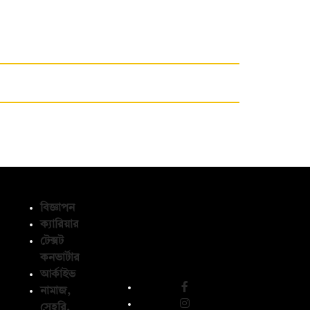
বিজ্ঞাপন
ক্যারিয়ার
টেক্সট
অনুসরণ করুন
কনভার্টার
আর্কাইভ
নামাজ,
সেহরি,