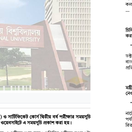
কল্
…
চি
করল
ডক্
বাং
প্র
মন্
নেও
না
ও সার্টিফিকেট কোর্স দ্বিতীয় বর্ষ পরীক্ষার সময়সূচি
পর্
ের ওয়েবসাইটে এ সময়সূচি প্রকাশ করা হয়।
রি