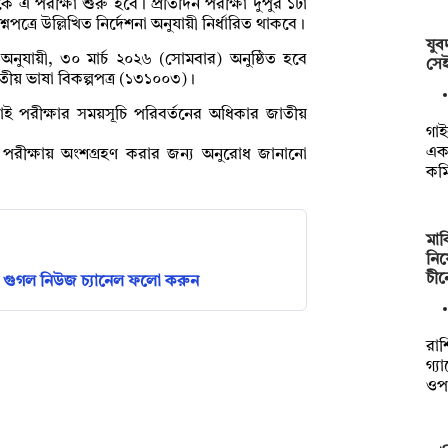
 এ পরীক্ষা শুরু হবে। প্রতিদিন পরীক্ষা দুপুর ১টা
পত্রে উল্লিখিত নির্দেশনা অনুযায়ী নির্ধারিত থাকবে।
যু
অনুযায়ী, ৩০ মার্চ ২০২৬ (সোমবার) অনুষ্ঠিত হবে
সেই
ীয় ভাষা বিকল্পপত্র (১৩১০০৩)।
ড়াই পরীক্ষার সময়সূচি পরিবর্তনের অধিকার জাতীয়
গাই
একট
যায়ী পরীক্ষায় অংশগ্রহণ করার জন্য অনুরোধ জানানো
কম
মার
নিষ
চী
গুগল নিউজ চ্যানেল ফলো করুন
রাশ
গ্য
ওপ