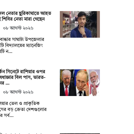
বদল নেতার ছুরিকাঘাতে আহত
 শিবির নেতা মারা গেছেন
০৮ আগস্ট ২০২৬
বান্ধার সাঘাটা উপজেলার
ি বিদ্যালয়ের ম্যানেজিং
িটি ন…
্কিন সিনেটে রাশিয়ার ওপর
েধাজ্ঞার বিল পাস, ভারত-
নের …
০৮ আগস্ট ২০২৬
িয়ার তেল ও প্রাকৃতিক
াসের বড় ক্রেতা দেশগুলোর
র সর্ব…