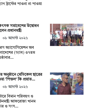
যাণ ট্রাস্টের পাওনা না পাওয়া
কিৎসক সমাবেশের উদ্বোধন
েন প্রধানমন্ত্রী
০৮ আগস্ট ২০২৬
টরস অ্যাসোসিয়েশন অব
লাদেশের (ড্যাব) ৩৭তম
তিষ্ঠাবার…
ত্রীর অনুষ্ঠানে মেডিকেল ছাত্রের
য়া ‘পিস্তল’ কি প্রয়াত…
০৮ আগস্ট ২০২৬
টোরে বিমান পরিবহণ ও
যটনমন্ত্রী আফরোজা খানম
তার ও সংস…