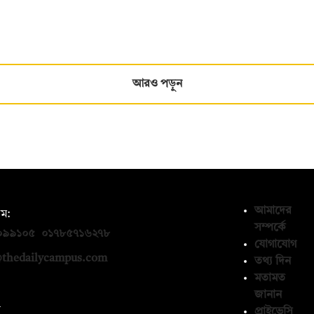
আরও পড়ুন
আমাদের
ম:
সম্পর্কে
০৯৯১০৫
,
০১৭৮৫৭১৬২৭৮
যোগাযোগ
thedailycampus.com
তথ্য দিন
মতামত
জানান
ন
প্রাইভেসি