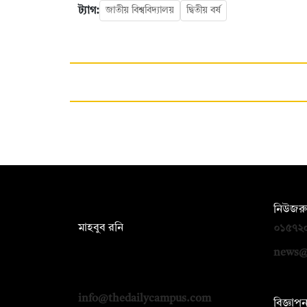
ট্যাগ:
জাতীয় বিশ্ববিদ্যালয়
দ্বিতীয় বর্ষ
সম্পাদক:
নিউজরু
মাহবুব রনি
০১৫৭২
দ্য ডেইলি ক্যাম্পাস, দ্বিতীয় তলা, হাসান
news@
হোল্ডিংস, ৫২/১ নিউ ইস্কাটন রোড, ঢাকা
১০০০
info@thedailycampus.com
বিজ্ঞাপ