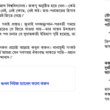
ন্নাথ বিশ্ববিদ্যালয়। জকসু অনুষ্ঠিত হয়ে গেল—কেউ
নেই, নেই ক্ষোভ, নেই কষ্ট। জয়–পরাজয়ের হিসাব
যৌথ
লয়ই জিতে গেছে।’
যাচ
বাই প্রস্তুত। জুলাই গণঅভ্যুত্থান–পরবর্তী সময়ে
পাক
ে হেরেও যে জিতে যাওয়া যায়—তার বাস্তব উদাহরণ
পথ চলার যে যুগান্তকারী ইতিহাস সৃষ্টি হয়েছে, তা
ত্রি
স্ব
ল প্রচেষ্টা আল্লাহ কবুল করুন। নানামুখী সংকট
স্বার্থে আমরা যেন সবসময় ঐক্যবদ্ধ থাকতে পারি—মহান
্দাবাদ।’
কক্
দুর
আস
গুগল নিউজ চ্যানেল ফলো করুন
র‌্
কক্
সদ