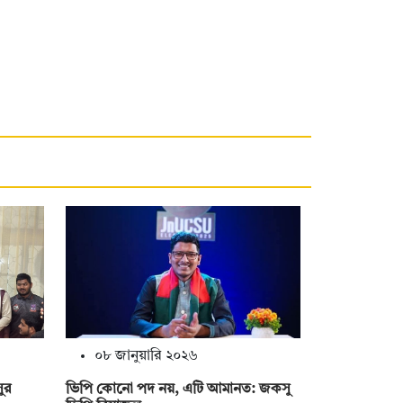
০৮ জানুয়ারি ২০২৬
সুর
ভিপি কোনো পদ নয়, এটি আমানত: জকসু