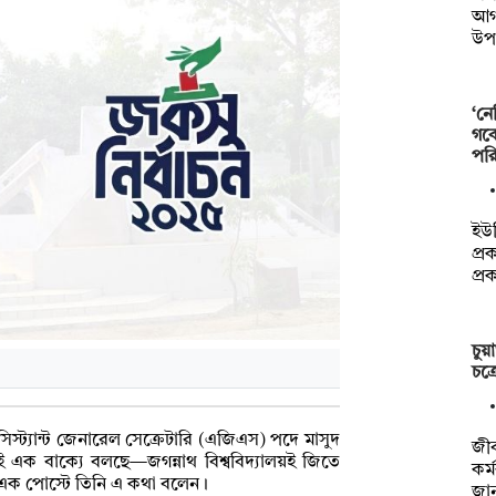
আগস
উ
‘নে
গবে
পর
ইউজ
প্র
প্র
চুয়
চক্
যাসিস্ট্যান্ট জেনারেল সেক্রেটারি (এজিএস) পদে মাসুদ
জীব
 এক বাক্যে বলছে—জগন্নাথ বিশ্ববিদ্যালয়ই জিতে
কর্
া এক পোস্টে তিনি এ কথা বলেন।
জা