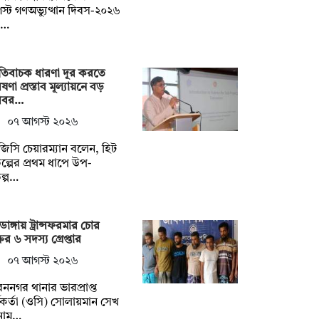
্ট গণঅভ্যুত্থান দিবস-২০২৬
প…
তিবাচক ধারণা দূর করতে
ষণা প্রস্তাব মূল্যায়নে বড়
িবর…
০৭ আগস্ট ২০২৬
িসি চেয়ারম্যান বলেন, হিট
কল্পের প্রথম ধাপে উপ-
কল্প…
াডাঙ্গায় ট্রান্সফরমার চোর
রের ৬ সদস্য গ্রেপ্তার
০৭ আগস্ট ২০২৬
ননগর থানার ভারপ্রাপ্ত
মকর্তা (ওসি) সোলায়মান সেখ
নাম…