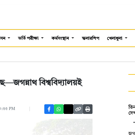
শাসন
ভর্তি পরীক্ষা
কর্মসংস্থান
স্কলারশিপ
খেলাধুলা
জগন্নাথ বিশ্ববিদ্যালয়ই
তিন
০৩:৫৫ PM
দেখ
জগন