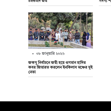
চমকপ্রদ জয়
সদস্য শা
০৮ জানুয়ারি ২০২৬
জকসু নির্বাচনে জয়ী হয়ে ওসমান হাদির
কবর জিয়ারত করলেন ইনকিলাব মঞ্চের দুই
নেতা