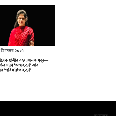
 ডিসেম্বর ২০২৫
াবেক ছাত্রীর রহস্যজনক মৃত্যু—
াড়ির দাবি ‘আত্মহত্যা’ আর
র ‘পরিকল্পিত হত্যা’