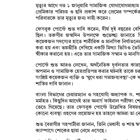
মৃত্যুর আগে গত ১ জানুয়ারি সামাজিক যোগাযোগমাধ্যম
প্রেমিকার পরিচয় ও ছবি প্রকাশ করে প্রেমের সম্পর্কের
পরিবারকে তার মৃত্যুর জন্য দায়ী করেন।
ফেসবুক পোস্টে শুভ দাবি করেন, দীর্ঘ দুই বছরের বেশ
ছিল। তরুণীর জন্মদিন উপলক্ষে শুভেচ্ছা জানাতে
কয়েকজন সদস্যের হাতে শারীরিক ও মানসিক নির্যাতন
করা হয় এবং ভয়ভীতি দেখিয়ে একটি মিথ্যা ভিডিও তৈর
স্বীকার করানো হয়। এতে তার সামাজিক সম্মান ও মানসি
পোস্টে শুভ আরও লেখেন, অর্থনৈতিক দুর্বলতার কারণ
অপমান ও সামাজিক হেয়প্রতিপন্ন করার ঘটনাই তাকে চরম স
সংশ্লিষ্ট কয়েকজন ব্যক্তি ও ‘ঘুণে ধরা সমাজব্যবস্থা’-
শাস্তির দাবি জানান।
বাংলা বিভাগের চেয়ারম্যান ও সহযোগী অধ্যাপক ড. শা
মর্মাহত। কিছুদিন আগেই তার অনার্স ফাইনাল পরীক্ষ
ভেঙে গিয়েছে। তার ফেসবুক পোস্টে উল্লেখিত বিষয়গু
কোনো ব্যবস্থা গ্রহণের প্রয়োজন হয় তাহলে আমরা তা ন
শুভ বৈরাগীর সহপাঠীরা জানান, তিনি মেধাবী ও শান্ত স্ব
ক্যাম্পাসে শোকের ছায়া নেমে এসেছে।