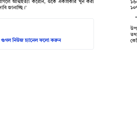
ভ আসলে আত্মহত্যা করেনি, ওকে একপ্রকার খুন করা
১৬৫
১০৭
দাবি জানাচ্ছি।’
উপ
তথ্
গুগল নিউজ চ্যানেল ফলো করুন
কেজ