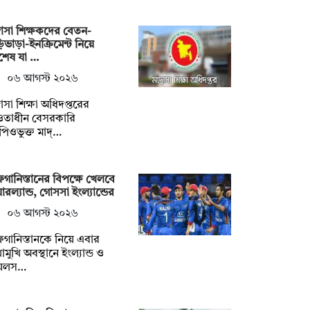
্রাসা শিক্ষকদের বেতন-
িভাড়া-ইনক্রিমেন্ট নিয়ে
শেষ যা …
০৬ আগস্ট ২০২৬
্রাসা শিক্ষা অধিদপ্তরের
তাধীন বেসরকারি
িওভুক্ত মাদ্…
ানিস্তানের বিপক্ষে খেলবে
রল্যান্ড, গোসসা ইংল্যান্ডের
০৬ আগস্ট ২০২৬
ানিস্তানকে নিয়ে এবার
োমুখি অবস্থানে ইংল্যান্ড ও
েলস…