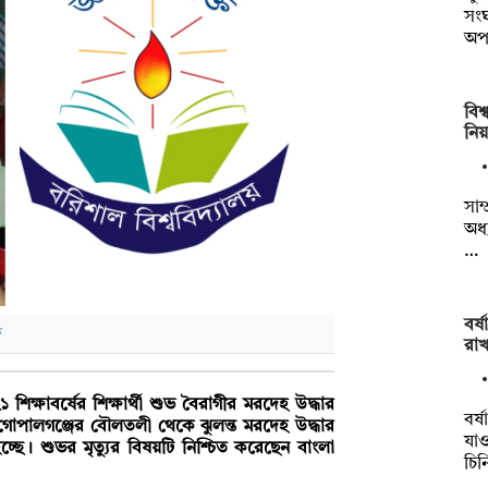
সং
অপ
‎বি
নিয়
‎সাম
অধ
…
বর্
রা
শিক্ষাবর্ষের শিক্ষার্থী শুভ বৈরাগীর মরদেহ উদ্ধার
বর্
গোপালগঞ্জের বৌলতলী থেকে ঝুলন্ত মরদেহ উদ্ধার
যাও
ছে। শুভর মৃত্যুর বিষয়টি নিশ্চিত করেছেন বাংলা
চি