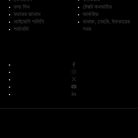
তথ্য দিন
টেক্সট কনভার্টার
মতামত জানান
আর্কাইভ
প্রাইভেসি পলিসি
নামাজ, সেহরি, ইফতারের
শর্তাবলি
সময়
অনুসরণ করুন
© কপিরাইট 2026, দ্য ডেইলি ক্যাম্পাস লিমিটেড