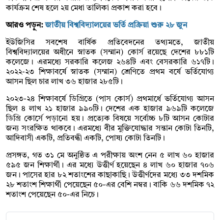
কার্যক্রম শেষ হলে ২য় মেধা তালিকা প্রকাশ করা হবে।
আরও পড়ুন:
জাতীয় বিশ্ববিদ্যালয়ের ভর্তি প্রক্রিয়া শুরু ২৮ জুন
ইউজিসির সবশেষ বার্ষিক প্রতিবেদনের তথ্যমতে, জাতীয়
বিশ্ববিদ্যালয়ের অধীনে স্নাতক (সম্মান) কোর্স রয়েছে দেশের ৮৮১টি
কলেজে। এরমধ্যে সরকারি কলেজ ২৬৪টি এবং বেসরকারি ৬১৭টি।
২০২২-২৩ শিক্ষাবর্ষে স্নাতক (সম্মান) শ্রেণিতে প্রথম বর্ষে ভর্তিযোগ্য
আসন ছিল চার লাখ ৩৬ হাজার ২৮৫টি।
২০২৩-২৪ শিক্ষাবর্ষে ডিগ্রিতে (পাস কোর্স) প্রথমার্ধে ভর্তিযোগ্য আসন
ছিল ৪ লাখ ২১ হাজার ৯৯০টি। দেশের এক হাজার ৯৬৯টি কলেজে
ডিগ্রি কোর্সে পড়ানো হয়। প্রত্যেক বিষয়ে সর্বোচ্চ ৮টি আসন কোটার
জন্য সংরক্ষিত থাকবে। এরমধ্যে বীর মুক্তিযোদ্ধার সন্তান কোটা তিনটি,
আদিবাসী একটি, প্রতিবন্ধী একটি, পোষ্য কোটা তিনটি।
প্রসঙ্গত, গত ৩১ মে অনুষ্ঠিত এ পরীক্ষায় অংশ নেন ৫ লাখ ৬০ হাজার
৫৯৫ জন শিক্ষার্থী। এর মধ্যে উত্তীর্ণ হয়েছেন ৪ লাখ ৬০ হাজার ৭০৬
জন। পাসের হার ৮২ শতাংশের কাছাকাছি। উত্তীর্ণদের মধ্যে ৩৩ দশমিক
২৮ শতাংশ শিক্ষার্থী পেয়েছেন ৫০-এর বেশি নম্বর। বাকি ৬৬ দশমিক ৭২
শতাংশ পেয়েছেন ৫০-এর নিচে।