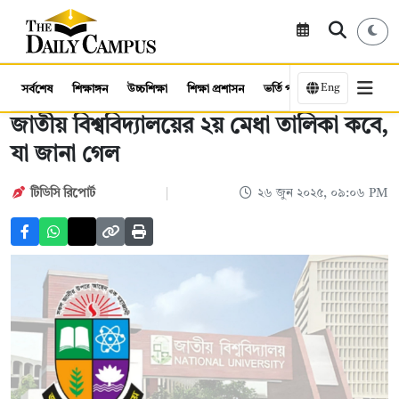
Eng
সর্বশেষ
শিক্ষাঙ্গন
উচ্চশিক্ষা
শিক্ষা প্রশাসন
ভর্তি পরীক্ষা
কর্মসংস্থান
জাতীয় বিশ্ববিদ্যালয়ের ২য় মেধা তালিকা কবে,
যা জানা গেল
টিডিসি রিপোর্ট
২৬ জুন ২০২৫, ০৯:০৬ PM