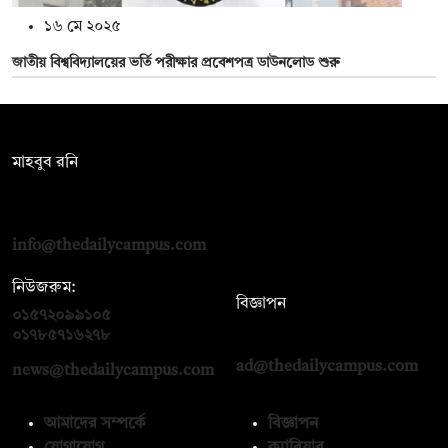
১৬ মে ২০২৫
জাতীয় বিশ্ববিদ্যালয়ের ভর্তি পরীক্ষার প্রবেশপত্র ডাউনলোড শুরু
সম্পাদক:
মাহবুব রনি
দ্য ডেইলি ক্যাম্পাস, দ্বিতীয় তলা, হাসান হোল্ডিংস, ৫২/১ নিউ ইস্কাটন
রোড, ঢাকা ১০০০
info@thedailycampus.com
নিউজরুম:
বিজ্ঞাপন
০১৫৭২০৯৯১০৫
,
০১৭১২১৩৬৫৯৩
০১৭৮৫৭১৬২৭৮
ad@thedailycampus.com
news@thedailycampus.com
আমাদের সম্পর্কে
বিজ্ঞাপন
যোগাযোগ
ক্যারিয়ার