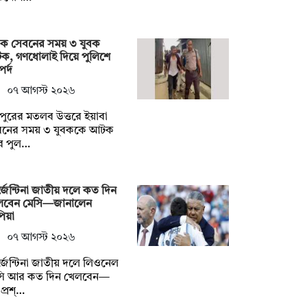
দক সেবনের সময় ৩ যুবক
ক, গণধোলাই দিয়ে পুলিশে
র্দ
০৭ আগস্ট ২০২৬
দপুরের মতলব উত্তরে ইয়াবা
বনের সময় ৩ যুবককে আটক
ে পুল…
জেন্টিনা জাতীয় দলে কত দিন
লবেন মেসি—জানালেন
িয়া
০৭ আগস্ট ২০২৬
জেন্টিনা জাতীয় দলে লিওনেল
সি আর কত দিন খেলবেন—
প্রশ্…