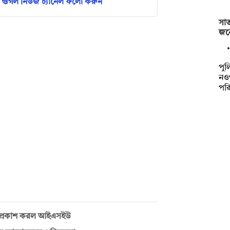
গুগল নিউজ চ্যানেল ফলো করুন
সা
জনে
পুল
নও
পর
াল প্রকাশ করল আইএসইউ