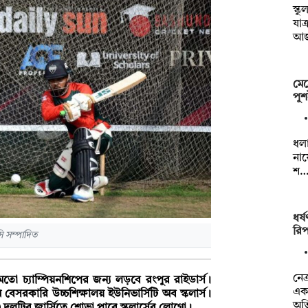
স্ক
যাত
আ
মেহ
পুশ
ধলা
নায
শ
ধর্
রিপ
সি সম্পাদিত
নেত
 মতো চ্যাম্পিয়নশিপের জন্য লড়বে রংপুর রাইডার্স।
এক 
েসরকারি উচ্চশিক্ষালয় ইউনিভার্সিটি অব স্কলার্স।
অভ