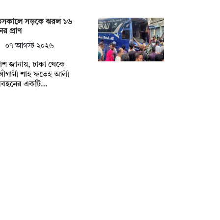
তসকালে সড়কে ঝরল ১৬
র প্রাণ
০৭ আগস্ট ২০২৬
িশ জানায়, ঢাকা থেকে
গাঁগামী শাহ ফতেহ আলী
িবহনের একটি…