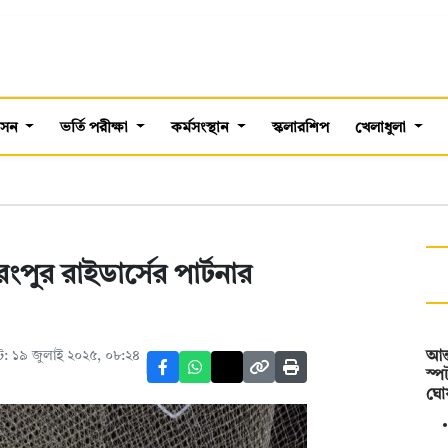
শাসন
ভর্তি পরীক্ষা
কর্মসংস্থান
স্কলারশিপ
খেলাধুলা
পুর রাইডার্সের পার্টনার
: ১৯ জুলাই ২০২৫, ০৮:২৪
আন্
স্প
ঘো