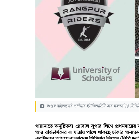
রংপুর রাইডার্সের পার্টনার ইউনিভার্সিটি অব স্কলার্স © টিডি
গায়ানাতে অনুষ্ঠিতব্য গ্লোবাল সুপার লিগে প্রথমবারের
আর রাইডার্সদের এ যাত্রায় পাশে থাকছে ঢাকার অন্যতম ব