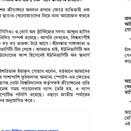
দলটির জার্সিতে শোভা পাবে স্কলার্সের লোগো।
 ক্রীড়াঙ্গনে অবদান রাখার ক্ষেত্রে ব্যতিক্রমী এক
্পন্সর ছাড়াও খেলোয়াড়দের নিয়ে নানা আয়োজন করতে
মা
আট
সোপ
সিসিও) ও বোর্ড অব ট্রাস্টিজের সদস্য আব্দুল হাসিব
টা নিবিড় সম্পর্ক রয়েছে। আপনি দেখবেন, বিশ্বব্যাপীই
ক বড় বড় তারকা উঠে আসে। শ্রীলঙ্কায় সাঙ্গাকারা ও
ার্সিটি টিম থেকে। আমরাও চাই, ইউনিভার্সিটি অব
চাঁ
দ্যোগের অংশ হিসেবেই ইউনিভার্সিটি অব স্কলার্স
সে
কর
ো. ইশতিয়াক ইয়াকুব সোহাগ বলেন, বর্তমানে আমাদের
 পাশাপাশি ফুটবলসহ অন্যান্য স্পোর্টস-এর ক্ষেত্রেও
আর্
গোটা বিশ্ববিদ্যালয় কর্তৃপক্ষই ক্রীড়াঙ্গনের প্রতি
খে
নেক সময় পড়ালেখায় গ্যাপ তৈরি হয়, এ গ্যাপ
তাপ
 সাপোর্টিভ পলিসি রয়েছে। এছাড়া জাতীয় পর্যায়ের
ের অনুপ্রাণিত করে।
আর্
মে
এই 