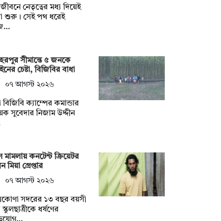
ুলজীবনে নেতৃত্বের মধ্য দিয়েই
্রা শুরু। সেই পথ ধরেই
জ…
েরপুর সীমান্তে ৫ জনকে
ইনের চেষ্টা, বিজিবির বাধা
০৭ আগস্ট ২০২৬
 বিজিবি ক্যাম্পের কমান্ডার
়েক সুবেদার নিজাম উদ্দীন
…
ষণ মামলায় কনটেন্ট ক্রিয়েটর
ন মিয়া গ্রেপ্তার
০৭ আগস্ট ২০২৬
্রকোণা সদরের ১৩ বছর বয়সী
স্কুলছাত্রীকে ধর্ষণের
িযোগ…