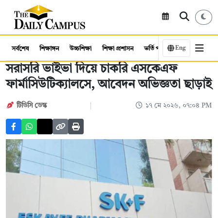
Eng
সর্বশেষ
শিক্ষাঙ্গন
উচ্চশিক্ষা
শিক্ষা প্রশাসন
ভর্তি পরীক্ষা
কর্মসংস্থান
সরাসরি ভাইভা দিয়ে চাকরি এসকেএফ
ফার্মাসিউটিক্যালসে, আবেদন অভিজ্ঞতা ছাড়াই
টিডিসি ডেস্ক
১৭ মে ২০২৬, ০৭:০৪ PM