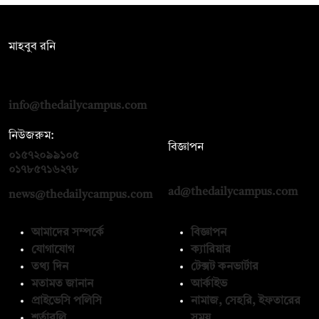
সম্পাদক:
মাহবুব রনি
দ্য ডেইলি ক্যাম্পাস, দ্বিতীয় তলা, হাসান হোল্ডিংস, ৫২/১ নিউ ইস্কাটন
রোড, ঢাকা ১০০০
info@thedailycampus.com
নিউজরুম:
বিজ্ঞাপন
০১৫৭২০৯৯১০৫
,
০১৭১২১৩৬৫৯৩
০১৭৮৫৭১৬২৭৮
ad@thedailycampus.com
news@thedailycampus.com
আমাদের সম্পর্কে
বিজ্ঞাপন
যোগাযোগ
ক্যারিয়ার
তথ্য দিন
টেক্সট কনভার্টার
মতামত জানান
আর্কাইভ
প্রাইভেসি পলিসি
নামাজ, সেহরি, ইফতারের
শর্তাবলি
সময়