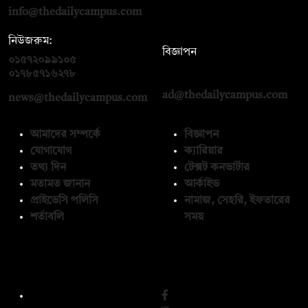
info@thedailycampus.com
নিউজরুম:
বিজ্ঞাপন
০১৫৭২০৯৯১০৫
,
০১৭১২১৩৬৫৯৩
০১৭৮৫৭১৬২৭৮
ad@thedailycampus.com
news@thedailycampus.com
আমাদের সম্পর্কে
বিজ্ঞাপন
যোগাযোগ
ক্যারিয়ার
তথ্য দিন
টেক্সট কনভার্টার
মতামত জানান
আর্কাইভ
প্রাইভেসি পলিসি
নামাজ, সেহরি, ইফতারের
শর্তাবলি
সময়
অনুসরণ করুন