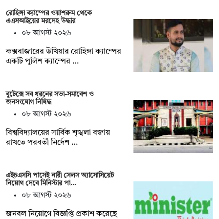
রোহিঙ্গা ক্যাম্পের ওয়াশরুম থেকে
এএসআইয়ের মরদেহ উদ্ধার
০৮ আগস্ট ২০২৬
কক্সবাজারের উখিয়ার রোহিঙ্গা ক্যাম্পের
একটি পুলিশ ক্যাম্পের …
বুটেক্সে সব ধরনের সভা-সমাবেশ ও
জনসংযোগ নিষিদ্ধ
০৮ আগস্ট ২০২৬
বিশ্ববিদ্যালয়ের সার্বিক শৃঙ্খলা বজায়
রাখতে পরবর্তী নির্দেশ …
এইচএসসি পাসেই নারী সেলস অ্যাসোসিয়েট
নিয়োগ দেবে মিনিস্টার পা…
০৮ আগস্ট ২০২৬
জনবল নিয়োগে বিজ্ঞপ্তি প্রকাশ করেছে