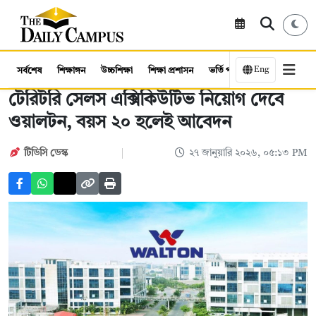
Eng
সর্বশেষ
শিক্ষাঙ্গন
উচ্চশিক্ষা
শিক্ষা প্রশাসন
ভর্তি পরীক্ষা
কর্মসংস্থান
টেরিটরি সেলস এক্সিকিউটিভ নিয়োগ দেবে
ওয়ালটন, বয়স ২০ হলেই আবেদন
টিডিসি ডেস্ক
২৭ জানুয়ারি ২০২৬, ০৫:১৩ PM