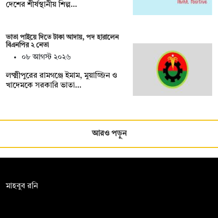
দেশের শীর্ষস্থানীয় শিল্প…
ভাতা পাইয়ে দিতে টাকা আদায়, পদ হারালেন
বিএনপির ২ নেতা
০৮ আগস্ট ২০২৬
লক্ষ্মীপুরের রামগঞ্জে ইমাম, মুয়াজ্জিন ও
খাদেমকে সরকারি ভাতা…
আরও পড়ুন
সম্পাদক:
মাহবুব রনি
দ্য ডেইলি ক্যাম্পাস, দ্বিতীয় তলা, হাসান হোল্ডিংস, ৫২/১ নিউ ইস্কাটন
রোড, ঢাকা ১০০০