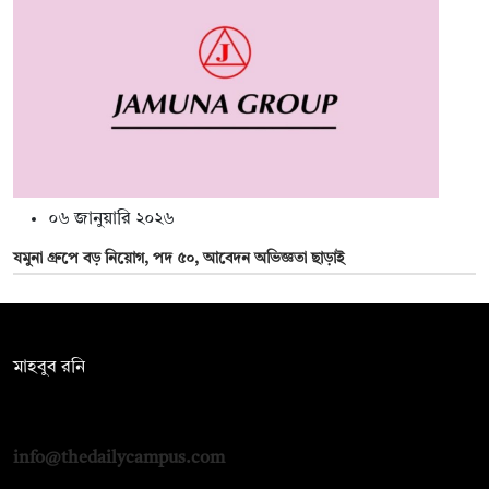
০৬ জানুয়ারি ২০২৬
যমুনা গ্রুপে বড় নিয়োগ, পদ ৫০, আবেদন অভিজ্ঞতা ছাড়াই
সম্পাদক:
মাহবুব রনি
দ্য ডেইলি ক্যাম্পাস, দ্বিতীয় তলা, হাসান হোল্ডিংস, ৫২/১ নিউ ইস্কাটন
রোড, ঢাকা ১০০০
info@thedailycampus.com