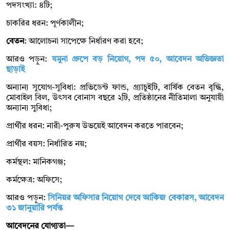
পদসংখ্যা: ৪টি;
চাকরির ধরন: পূর্ণকালীন;
বেতন
: আলোচনা সাপেক্ষে নির্ধারণ করা হবে;
আরও পড়ুন:
যমুনা গ্রুপে বড় নিয়োগ, পদ ৫০, আবেদন অভিজ্ঞতা
ছাড়াই
অন্যান্য সুযোগ-সুবিধা: প্রভিডেন্ট ফান্ড, গ্র্যাচুইটি, বার্ষিক বেতন বৃদ্ধি,
মোবাইল বিল, উৎসব বোনাস বছরে ২টি, প্রতিষ্ঠানের নীতিমালা অনুযায়ী
অন্যান্য সুবিধা;
প্রার্থীর ধরন: নারী-পুরুষ উভয়েই আবেদন করতে পারবেন;
প্রার্থীর বয়স: নির্ধারিত নয়;
কর্মস্থল: মানিকগঞ্জ;
কর্মক্ষেত্র: অফিসে;
আরও পড়ুন:
সিনিয়র অফিসার নিয়োগ দেবে আকিজ বেকারস, আবেদন
৩১ জানুয়ারি পর্যন্ত
আবেদনের যোগ্যতা—