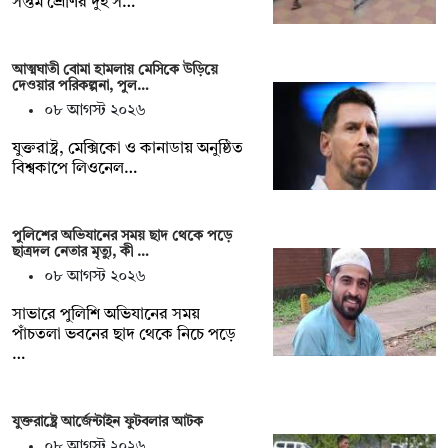
সপ্তম শ্রেণির দুই স…
আত্মঘাতী বোমা হামলায় মেসিকে উড়িয়ে
দেওয়ার পরিকল্পনা, পুল…
০৮ আগস্ট ২০২৬
যুক্তরাষ্ট্র, মেক্সিকো ও কানাডায় অনুষ্ঠিত
বিশ্বকাপে লিওনেল…
পুলিশের অভিযানের সময় ছাদ থেকে পড়ে
ছাত্রদল নেতার মৃত্যু, কী …
০৮ আগস্ট ২০২৬
সাভারে পুলিশি অভিযানের সময়
পাঁচতলা ভবনের ছাদ থেকে নিচে পড়ে
…
যুক্তরাষ্ট্রে আর্জেন্টাইন ফুটবলার আটক
০৮ আগস্ট ২০২৬