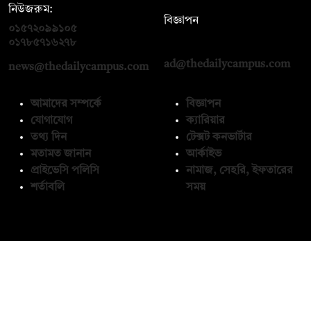
নিউজরুম:
বিজ্ঞাপন
০১৫৭২০৯৯১০৫
,
০১৭১২১৩৬৫৯৩
০১৭৮৫৭১৬২৭৮
ad@thedailycampus.com
news@thedailycampus.com
আমাদের সম্পর্কে
বিজ্ঞাপন
যোগাযোগ
ক্যারিয়ার
তথ্য দিন
টেক্সট কনভার্টার
মতামত জানান
আর্কাইভ
প্রাইভেসি পলিসি
নামাজ, সেহরি, ইফতারের
শর্তাবলি
সময়
অনুসরণ করুন