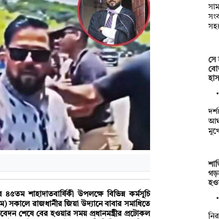
সাম
সংক
সহ
সে 
বোত
হাস
দর্
আঘা
মুখ
শান
গড়
হও
 ৪৫তম শাহাদাতবার্ষিকী উপলক্ষে বিভিন্ন কর্মসূচি
) সকালে রাজধানীর জিয়া উদ্যানে বাবার সমাধিতে
া নিবেদন শেষে বের হওয়ার সময় প্রধানমন্ত্রীর প্রটোকল
নির