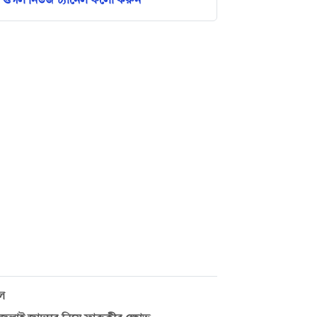
গুগল নিউজ চ্যানেল ফলো করুন
ুল