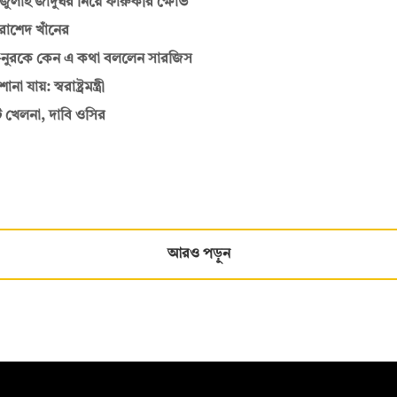
াই জাদুঘর নিয়ে ফারুকীর ক্ষোভ
রাশেদ খাঁনের
—নুরকে কেন এ কথা বললেন সারজিস
য়: স্বরাষ্ট্রমন্ত্রী
ি খেলনা, দাবি ওসির
আরও পড়ুন