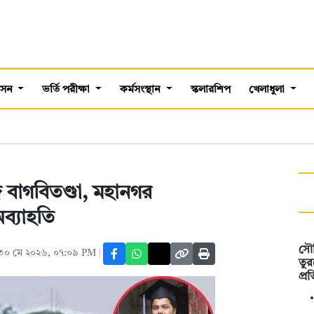
শাসন
ভর্তি পরীক্ষা
কর্মসংস্থান
স্কলারশিপ
খেলাধুলা
গে বাগবিতণ্ডা, মহানগর
ব্যাহতি
সৌদ
৩০ মে ২০২৬, ০৭:০৯ PM
তুর
প্র