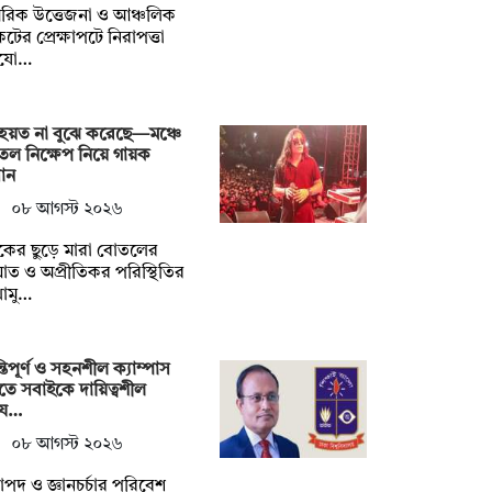
রিক উত্তেজনা ও আঞ্চলিক
টের প্রেক্ষাপটে নিরাপত্তা
যো…
হয়ত না ‍বুঝে করেছে—মঞ্চে
ল নিক্ষেপ নিয়ে গায়ক
ান
০৮ আগস্ট ২০২৬
শকের ছুড়ে মারা বোতলের
ত ও অপ্রীতিকর পরিস্থিতির
োমু…
্তিপূর্ণ ও সহনশীল ক্যাম্পাস
তে সবাইকে দায়িত্বশীল
য…
০৮ আগস্ট ২০২৬
াপদ ও জ্ঞানচর্চার পরিবেশ