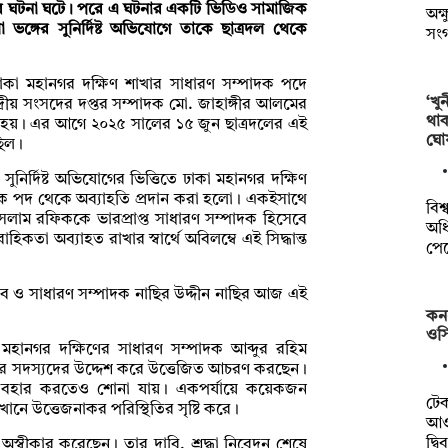
ণ্ডার ঘটনা ঘটে। পরে এ ঘটনার একটি ভিডিও সামাজিক
অক্
ভঙ্গের সুনির্দিষ্ট অভিযোগে তাকে ছাত্রদল থেকে
সং
ঢাকা মহানগর দক্ষিণ শাখার সাধারণ সম্পাদক পদে
‘খু
্রীয় সংসদের দপ্তর সম্পাদক মো. জাহাঙ্গীর আলমের
থা
ানো হয়। এর আগে ২০২৫ সালের ১৫ জুন ছাত্রদলের এই
ঘো
ছিল।
 সুনির্দিষ্ট অভিযোগের ভিত্তিতে ঢাকা মহানগর দক্ষিণ
নিক পদ থেকে অব্যাহতি প্রদান করা হলো। একইসাথে
বিশ
ইসলাম রফিককে ভারপ্রাপ্ত সাধারণ সম্পাদক হিসেবে
অধি
কতা অব্যাহত রাখার স্বার্থে অবিলম্বে এই সিদ্ধান্ত
পে
িব ও সাধারণ সম্পাদক নাছির উদ্দীন নাছির আজ এই
কন
ওসি
মহানগর দক্ষিণের সাধারণ সম্পাদক আব্দুর রহিম
 টিমের সদস্যদের উদ্দেশ করে উত্তেজিত আচরণ করছেন।
যবহার করতেও শোনা যায়। একপর্যায়ে কয়েকজন
টে
খানে উত্তেজনাকর পরিস্থিতির সৃষ্টি করে।
আওত
দ্ব
অস্বীকার করেছেন। তার দাবি, শ্রদ্ধা নিবেদন শেষে