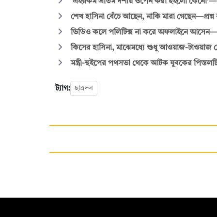
‘এইরকম এতিম দশায় ওপেন করা হইলো কেনো’—জুল
শেখ হাসিনা বেঁচে আছেন, নাকি মারা গেছেন—প্রশ্ন 
ভিডিও কলে পলিটিক্স না করে অফলাইনে আসেন
কিসের হাসিনা, মাঝেমধ্যে শুধু আওয়াজ-টাওয়াজ শোনা যা
মন্ত্রী-হুইপের পথসভা থেকে আটক যুবকের পিস্তলট
ট্যাগ:
ছাত্রদল