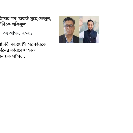
িবের সব রেকর্ড মুছে ফেলুন,
সিবিকে শফিকুল
০৭ আগস্ট ২০২৬
ৈরাচারী আওয়ামী সরকারকে
্থনের কারণে সাবেক
িনায়ক সাকি…