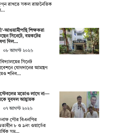
ষুণ্ন রাখতে সকল রাজনৈতিক
গ…
নী’-আওয়ামীপন্থি শিক্ষকরা
কছেন সিনেটে, বয়কটের
ষণা দিল…
০৮ আগস্ট ২০২৬
্ববিদ্যালয়ের সিনেট
বেশনে যোগদানের আমন্ত্রণ
য়েও শনিব…
স্টেবলের মতোও লাগে না—
কে যুবদল আহ্বায়ক
০৭ আগস্ট ২০২৬
কনাফ পৌর বিএনপির
াধীন ৮ ও ৯নং ওয়ার্ডের
িবার্ষিক সম…