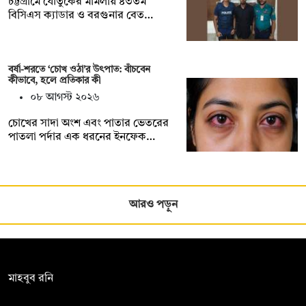
চট্টগ্রামে যৌতুকের মামলায় ৪৩তম
বিসিএস ক্যাডার ও বরগুনার বেত…
বর্ষা-শরতে ‘চোখ ওঠা’র উৎপাত: বাঁচবেন
কীভাবে, হলে প্রতিকার কী
০৮ আগস্ট ২০২৬
চোখের সাদা অংশ এবং পাতার ভেতরের
পাতলা পর্দার এক ধরনের ইনফেক…
আরও পড়ুন
সম্পাদক:
মাহবুব রনি
দ্য ডেইলি ক্যাম্পাস, দ্বিতীয় তলা, হাসান হোল্ডিংস, ৫২/১ নিউ ইস্কাটন