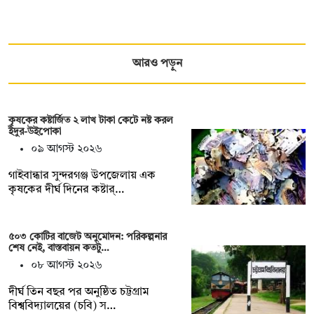
আরও পড়ুন
কৃষকের কষ্টার্জিত ২ লাখ টাকা কেটে নষ্ট করল
ইঁদুর-উইপোকা
০৯ আগস্ট ২০২৬
গাইবান্ধার সুন্দরগঞ্জ উপজেলায় এক
কৃষকের দীর্ঘ দিনের কষ্টার্…
৫০৩ কোটির বাজেট অনুমোদন: পরিকল্পনার
শেষ নেই, বাস্তবায়ন কতটু…
০৮ আগস্ট ২০২৬
দীর্ঘ তিন বছর পর অনুষ্ঠিত চট্টগ্রাম
বিশ্ববিদ্যালয়ের (চবি) স…