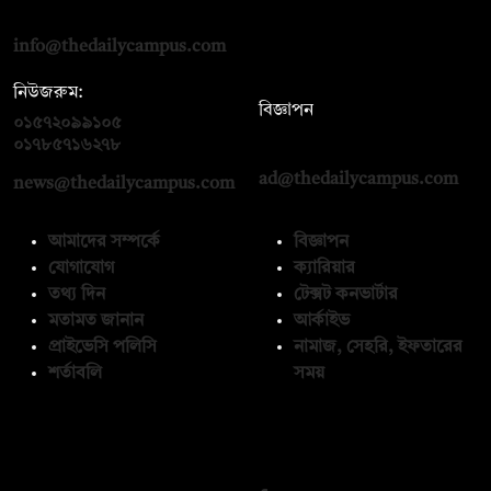
রোড, ঢাকা ১০০০
info@thedailycampus.com
নিউজরুম:
বিজ্ঞাপন
০১৫৭২০৯৯১০৫
,
০১৭১২১৩৬৫৯৩
০১৭৮৫৭১৬২৭৮
ad@thedailycampus.com
news@thedailycampus.com
আমাদের সম্পর্কে
বিজ্ঞাপন
যোগাযোগ
ক্যারিয়ার
তথ্য দিন
টেক্সট কনভার্টার
মতামত জানান
আর্কাইভ
প্রাইভেসি পলিসি
নামাজ, সেহরি, ইফতারের
শর্তাবলি
সময়
অনুসরণ করুন