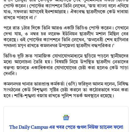
রশীদ চৌধুরী তার ফেসবুক আইডিতে সেই পুনর্মিলনীর একটি ভিডিও
পোস্ট করেন। পোস্টের ক্যাপশনে তিনি লেখেন, ‘জয় বাংলা বলে এগিয়ে
যাও, সফলতা আসবেই ইনশাআল্লাহ। ঐক্যবদ্ধ ছাত্রলীগকে কেউ দাবায়া
রাখতে পারবে না।’
পরে রাত ১টার দিকে তিনি আরও একটি ভিডিও পোস্ট করেন। সেখানে
দেখা যায়, ৩ নম্বর চর লরেঞ্চ ইউনিয়ন ছাত্রলীগ মশাল মিছিল বের
করেছে। ওই পোস্টের ক্যাপশনে তিনি লেখেন, ‘জননেত্রী শেখ হাসিনার
পথচলা মসৃণ রাখতে কমলনগর উপজেলা ছাত্রলীগ বদ্ধপরিকর।’
ভিডিও দুটি দ্রুত সামাজিক যোগাযোগমাধ্যমে ছড়িয়ে পড়লে স্থানীয়দের
মধ্যে আলোচনা তৈরি হয়। বিষয়টি নিয়ে উপস্থিত ছাত্রলীগ নেতাদের
বক্তব্য জানতে একাধিকবার যোগাযোগের চেষ্টা করা হলেও কেউ সাড়া
দেননি।
কমলনগর থানার ভারপ্রাপ্ত কর্মকর্তা (ওসি) ফরিদুল আলম বলেন, নিষিদ্ধ
সংগঠনের কেউ বিশৃঙ্খলা সৃষ্টির চেষ্টা করলে তা কঠোরভাবে দমন করা
হবে। শান্তি-শৃঙ্খলা বজায় রাখতে পুলিশ সতর্ক অবস্থানে রয়েছে।
The Daily Campus এর খবর পেতে গুগল নিউজ চ্যানেল ফলো