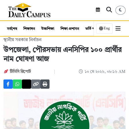
Eng
সর্বশেষ
শিক্ষাঙ্গন
উচ্চশিক্ষা
শিক্ষা প্রশাসন
ভর্তি পরীক্ষা
কর্মসংস্থান
স্থানীয় সরকার নির্বাচন
উপজেলা, পৌরসভায় এনসিপির ১০০ প্রার্থীর
নাম ঘোষণা আজ
টিডিসি রিপোর্ট
১০ মে ২০২৬, ০৮:১৬ AM