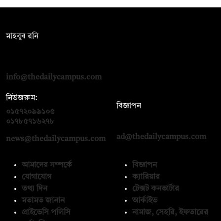
সম্পাদক:
মাহবুব রনি
দ্য ডেইলি ক্যাম্পাস, দ্বিতীয় তলা, হাসান হোল্ডিংস, ৫২/১ নিউ ইস্কাটন
রোড, ঢাকা ১০০০
info@thedailycampus.com
নিউজরুম:
বিজ্ঞাপন
০১৫৭২০৯৯১০৫
,
০১৭১২১৩৬৫৯৩
০১৭৮৫৭১৬২৭৮
ad@thedailycampus.com
news@thedailycampus.com
আমাদের সম্পর্কে
বিজ্ঞাপন
যোগাযোগ
ক্যারিয়ার
তথ্য দিন
টেক্সট কনভার্টার
মতামত জানান
আর্কাইভ
প্রাইভেসি পলিসি
নামাজ, সেহরি, ইফতারের