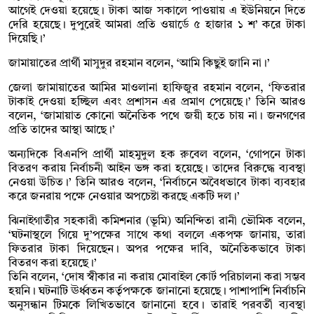
আগেই দেওয়া হয়েছে। টাকা আজ সকালে পাওয়ায় এ ইউনিয়নে দিতে
দেরি হয়েছে। দুপুরেই আমরা প্রতি ওয়ার্ডে ৫ হাজার ১ শ’ করে টাকা
দিয়েছি।’
জামায়াতের প্রার্থী মাসুদুর রহমান বলেন, ‘আমি কিছুই জানি না।’
জেলা জামায়াতের আমির মাওলানা হাফিজুর রহমান বলেন, ‘ফিতরার
টাকাই দেওয়া হচ্ছিল এবং প্রশাসন এর প্রমাণ পেয়েছে।’ তিনি আরও
বলেন, ‘জামায়াত কোনো অনৈতিক পথে জয়ী হতে চায় না। জনগণের
প্রতি তাদের আস্থা আছে।’
অন্যদিকে বিএনপি প্রার্থী মাহমুদুল হক রুবেল বলেন, ‘গোপনে টাকা
বিতরণ করায় নির্বাচনী আইন ভঙ্গ করা হয়েছে। তাদের বিরুদ্ধে ব্যবস্থা
নেওয়া উচিত।’ তিনি আরও বলেন, ‘নির্বাচনে অবৈধভাবে টাকা ব্যবহার
করে জনরায় পক্ষে নেওয়ার অপচেষ্টা করছে একটি দল।’
ঝিনাইগাতীর সহকারী কমিশনার (ভূমি) অনিন্দিতা রানী ভৌমিক বলেন,
‘ঘটনাস্থলে গিয়ে দু’পক্ষের সাথে কথা বললে একপক্ষ জানায়, তারা
ফিতরার টাকা দিয়েছেন। অপর পক্ষের দাবি, অনৈতিকভাবে টাকা
বিতরণ করা হয়েছে।’
তিনি বলেন, ‘দোষ স্বীকার না করায় মোবাইল কোর্ট পরিচালনা করা সম্ভব
হয়নি। ঘটনাটি ঊর্ধ্বতন কর্তৃপক্ষকে জানানো হয়েছে। পাশাপাশি নির্বাচনি
অনুসন্ধান টিমকে লিখিতভাবে জানানো হবে। তারাই পরবর্তী ব্যবস্থা