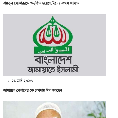
বায়তুল মোকাররমে অনুষ্ঠিত হয়েছে ঈদের প্রথম জামাত
২১ মার্চ ২০২৬
জামায়াত নেতাদের কে কোথায় ঈদ করছেন