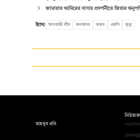
জামায়াত আমিরের বাসায় প্রদর্শনীতে জিয়ার অনুপস্থি
ট্যাগ:
আওয়ামী লীগ
কলকাতা
ভারত
এমপি
মৃত্যু
সম্পাদক:
নিউজরু
মাহবুব রনি
০১৫৭২
দ্য ডেইলি ক্যাম্পাস, দ্বিতীয় তলা, হাসান
news@
হোল্ডিংস, ৫২/১ নিউ ইস্কাটন রোড, ঢাকা