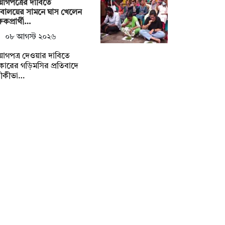
োগপত্রের দাবিতে
িবালয়ের সামনে ঘাস খেলেন
্ষকপ্রার্থী…
০৮ আগস্ট ২০২৬
োগপত্র দেওয়ার দাবিতে
ারের গড়িমসির প্রতিবাদে
তীকীভা…