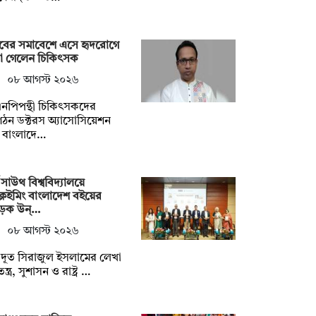
াবের সমাবেশে এসে হৃদরোগে
রা গেলেন চিকিৎসক
০৮ আগস্ট ২০২৬
নপিপন্থী চিকিৎসকদের
ঠন ডক্টরস অ্যাসোসিয়েশন
 বাংলাদে…
থ সাউথ বিশ্ববিদ্যালয়ে
্লেইমিং বাংলাদেশ বইয়ের
ড়ক উন্…
০৮ আগস্ট ২০২৬
্ট্রদূত সিরাজুল ইসলামের লেখা
্ত্র, সুশাসন ও রাষ্ট্র …