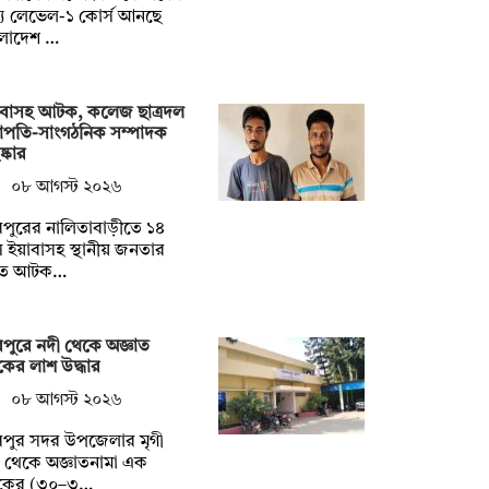
্য লেভেল-১ কোর্স আনছে
ংলাদেশ …
াবাসহ আটক, কলেজ ছাত্রদল
াপতি-সাংগঠনিক সম্পাদক
ষ্কার
০৮ আগস্ট ২০২৬
পুরের নালিতাবাড়ীতে ১৪
 ইয়াবাসহ স্থানীয় জনতার
তে আটক…
পুরে নদী থেকে অজ্ঞাত
কের লাশ উদ্ধার
০৮ আগস্ট ২০২৬
রপুর সদর উপজেলার মৃগী
 থেকে অজ্ঞাতনামা এক
বকের (৩০–৩…