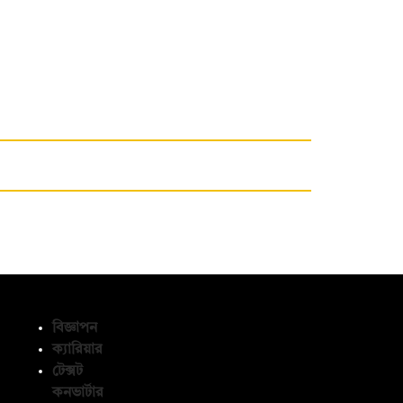
বিজ্ঞাপন
ক্যারিয়ার
টেক্সট
অনুসরণ করুন
কনভার্টার