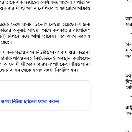
কার পর তাকে এক সপ্তাহের বেশি সময় আগে হাসপাতালে
ক্রবার মাল্টি অর্গান ফেলিওর ও হৃদরোগে আক্রান্ত
ড্য
মা
 মরদেহ দেশে আনার উদ্যোগ নেওয়া হয়েছে। এ জন্য
রকারের অনুমতি পাওয়া গেলে কলকাতার বাংলাদেশ
নওসি) মিলবে বলে আশা তাদের। এর আগে মরদেহ
রয়েছে।
বিএ
সংগ
ইসলাম কলকাতায় এসে নিউটাউনে বসবাস শুরু করেন।
অব
। পরিবার-পরিজনসহ নিউটাউনেই অবস্থান করছিলেন
লা আওয়ামী লীগের সাধারণ সম্পাদকের দায়িত্ব পান।
াইল-৮ আসন থেকে সংসদ সদস্য নির্বাচিত হন।
নর্
রিক
মো
গুগল নিউজ চ্যানেল ফলো করুন
রাষ
গণতন