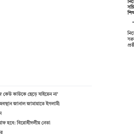
নিয়
সচ
শিক
নিয়
সরক
প্র
লিজ কেউ কাউকে ছেড়ে যাইয়েন না’
অবস্থান জানাল জামায়াতে ইসলামী
ন
মাফ হবে: বিরোধীদলীয় নেতা
ির