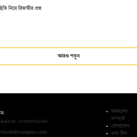
তি নিয়ে রিজভীর প্রশ্ন
আরও পড়ুন
আমাদের
ম:
সম্পর্কে
০৯৯১০৫
,
০১৭৮৫৭১৬২৭৮
যোগাযোগ
thedailycampus.com
তথ্য দিন