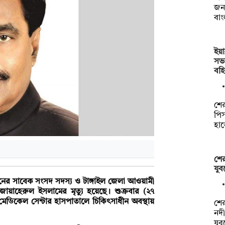
জন
বা
ইয়
সভ
বহি
শের
পিস
হা
শের
যুব
ের সাবেক সংসদ সদস্য ও টাঙ্গাইল জেলা আওয়ামী
য়াহেরুল ইসলামের মৃত্যু হয়েছে। শুক্রবার (২৭
 মেডিকেল সেন্টার হাসপাতালে চিকিৎসাধীন অবস্থায়
শে
নদী
যু