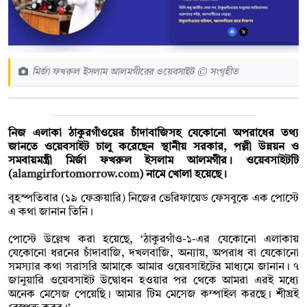
মির্জা ফখরুল ইসলাম আলমগীরের ওয়েবসাইট © সংগৃহীত
নিজ এলাকা ঠাকুরগাঁওয়ের চাঁদাবাজিসহ যেকোনো অপরাধের তথ্য
জানতে ওয়েবসাইট চালু করেছেন স্থানীয় সরকার, পল্লী উন্নয়ন ও
সমবায়মন্ত্রী মির্জা ফখরুল ইসলাম আলমগীর। ওয়েবসাইটটি
(
alamgirfortomorrow.com
) নামে খোলা হয়েছে।
বৃহস্পতিবার (১৯ ফেব্রুয়ারি) নিজের ভেরিফায়েড ফেসবুকে এক পোস্টে
এ কথা জানান তিনি।
পোস্টে উল্লেখ করা হয়েছে, ‘ঠাকুরগাঁও-১-এর যেকোনো এলাকায়
যেকোনো ধরনের চাঁদাবাজি, দখলবাজি, অন্যায়, অপরাধ বা যেকোনো
সমস্যার কথা সরাসরি আমাকে আমার ওয়েবসাইটের মাধ্যমে জানান। ৭
জানুয়ারি ওয়েবসাইট উদ্বোধন হওয়ার পর থেকে আমরা এরই মধ্যে
অনেক মেসেজ পেয়েছি। আমার টিম মেসেজ কম্পাইল করছে। শীঘ্রই