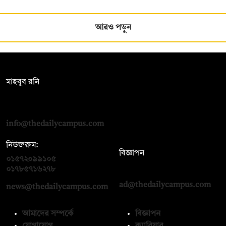
আরও পড়ুন
সম্পাদক:
মাহবুব রনি
দ্য ডেইলি ক্যাম্পাস, দ্বিতীয় তলা, হাসান হোল্ডিংস, ৫২/১ নিউ ইস্কাটন
রোড, ঢাকা ১০০০
info@thedailycampus.com
নিউজরুম:
বিজ্ঞাপন
০১৫৭২০৯৯১০৫
,
০১৭১২১৩৬৫৯৩
০১৭৮৫৭১৬২৭৮
ad@thedailycampus.com
news@thedailycampus.com
আমাদের সম্পর্কে
বিজ্ঞাপন
যোগাযোগ
ক্যারিয়ার