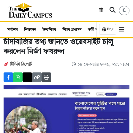
Eng
সর্বশেষ
শিক্ষাঙ্গন
উচ্চশিক্ষা
শিক্ষা প্রশাসন
ভর্তি পরীক্ষা
কর্মসংস্থান
চাঁদাবাজির তথ্য জানতে ওয়েবসাইট চালু
করলেন মির্জা ফখরুল
টিডিসি রিপোর্ট
১৯ ফেব্রুয়ারি ২০২৬, ০১:১০ PM