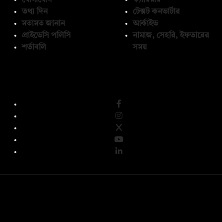
তথ্য দিন
টেক্সট কনভার্টার
মতামত জানান
আর্কাইভ
প্রাইভেসি পলিসি
নামাজ, সেহরি, ইফতারের
শর্তাবলি
সময়
অনুসরণ করুন
© কপিরাইট 2026, দ্য ডেইলি ক্যাম্পাস লিমিটেড