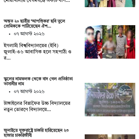
নোয়াখালীর বেগমগঞ্জে একটি বাস…
অন্তত ২০ ছাত্রীর ‘আপত্তিকর’ ছবি তুলে
প্রেমিককে পাঠিয়েছেন ঐশ…
০৭ আগস্ট ২০২৬
ইসলামী বিশ্ববিদ্যালয়ের (ইবি)
জুলাই-৩৬ আবাসিক হলে সহপাঠী ও
র…
স্কুলের নামফলক থেকে বাদ গেল প্রতিষ্ঠাতা
ভাসানীর নাম
০৭ আগস্ট ২০২৬
টাঙ্গাইলের বিন্নাফৈর উচ্চ বিদ্যালয়ের
নতুন তোরণে বিদ্যালয়ে…
জুলাইয়ে যুক্তরাষ্ট্রে চাকরি হারিয়েছেন ২৩
হাজার চাকরিজীবী