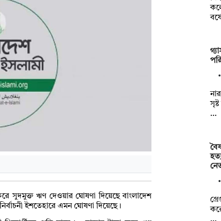
কলে
বর্
গ্য
পর
নার
সৃষ
…
বৈষ
হত্
নে
া করে সুদমুক্ত ঋণ দেওয়ার ঘোষণা দিয়েছে বাংলাদেশ
গ্র
 নির্বাচনী ইশতেহারে এমন ঘোষণা দিয়েছে।
করে
…