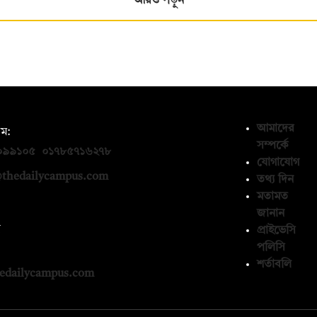
আরও পড়ুন
আমাদের
ম:
সম্পর্কে
০৯৯১০৫
,
০১৭৮৫৭১৬২৭৮
যোগাযোগ
thedailycampus.com
তথ্য দিন
মতামত
জানান
ন
প্রাইভেসি
পলিসি
১৩৬৫৯৩
শর্তাবলি
edailycampus.com