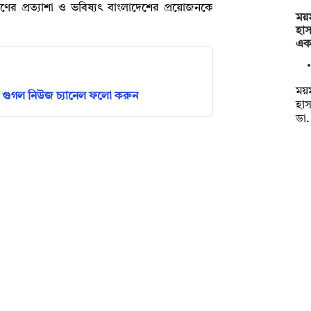
র প্রত্যাশা ও ভবিষ্যৎ বাংলাদেশের প্রয়োজনকে
ময
হা
এক
ময
গুগল নিউজ চ্যানেল ফলো করুন
হা
ডা