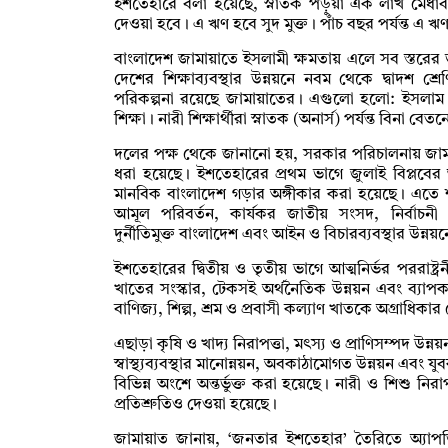
ইশতেহারে বলা হয়েছে, স্নাতক পড়ুয়া এক লাখ মেধাবী 
দেওয়া হবে। এ ঋণ হবে সুদ মুক্ত। পাঁচ বছর পর্যন্ত এ 
বাংলাদেশ জামায়াতে ইসলামী ক্ষমতায় এলে সব স্তরের 
দেশের শিক্ষাব্যবস্থার উন্নয়নে নবম থেকে দ্বাদশ শ্রেণ
পরিকল্পনা রয়েছে জামায়াতের। এগুলো হলো: ইসলাম শিক্
শিক্ষা। নারী শিক্ষার্থীরা স্নাতক (অনার্স) পর্যন্ত ব
দলের পক্ষ থেকে জানানো হয়, সরকার পরিচালনায় জাম
ধরা হয়েছে। ইশতেহারের প্রথম ভাগে জুলাই বিপ্লবের 
মানবিক বাংলাদেশ গড়ার অঙ্গীকার করা হয়েছে। এতে শা
আমূল পরিবর্তন, কার্যকর জাতীয় সংসদ, নির্বাচনী ব
দুর্নীতিমুক্ত বাংলাদেশ এবং আইন ও বিচারব্যবস্থার উন্
ইশতেহারের দ্বিতীয় ও তৃতীয় ভাগে আত্মনির্ভর পররাষ্ট্রনীতি
খাতের সংস্কার, টেকসই অর্থনৈতিক উন্নয়ন এবং ব্যাপকভিত
বাণিজ্য, শিল্প, শ্রম ও প্রবাসী কল্যাণ খাতকে অগ্রাধি
এছাড়া কৃষি ও খাদ্য নিরাপত্তা, মৎস্য ও প্রাণিসম্পদ উন
স্বাস্থ্যব্যবস্থার মানোন্নয়ন, অবকাঠামোগত উন্নয়ন এবং যু
বিভিন্ন অংশে অন্তর্ভুক্ত করা হয়েছে। নারী ও শিশু নিরাপত
প্রতিশ্রুতিও দেওয়া হয়েছে।
জামায়াত জানায়, ‘জনতার ইশতেহার’ তৈরিতে অ্যাপভি