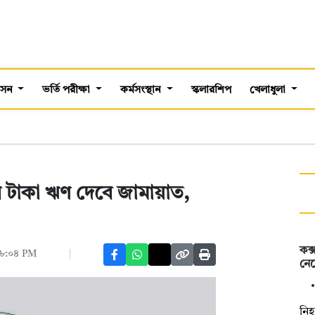
শাসন
ভর্তি পরীক্ষা
কর্মসংস্থান
স্কলারশিপ
খেলাধুলা
জার টাকা ঋণ দেবে জামায়াত,
কক্
 ০৮:০৪ PM
নেম
নিহ