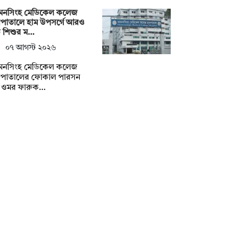
়মনসিংহ মেডিকেল কলেজ
সপাতালে হাম উপসর্গে আরও
 শিশুর ম…
০৭ আগস্ট ২০২৬
়মনসিংহ মেডিকেল কলেজ
সপাতালের ফোকাল পারসন
. ওমর ফারুক…