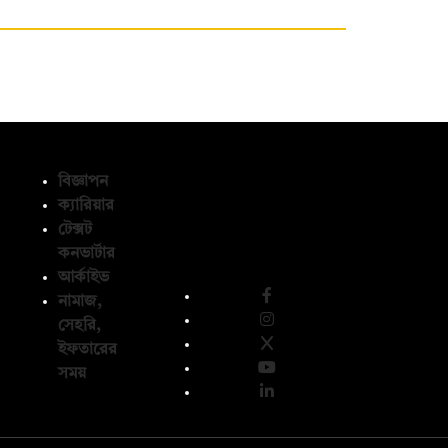
বিজ্ঞাপন
ক্যারিয়ার
টেক্সট
অনুসরণ করুন
কনভার্টার
আর্কাইভ
নামাজ,
সেহরি,
ইফতারের
সময়