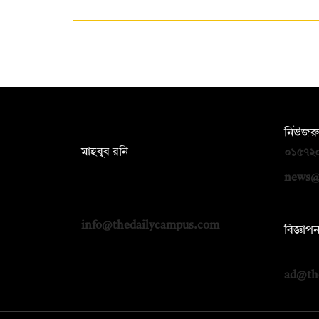
সম্পাদক:
নিউজরু
মাহবুব রনি
০১৫৭২
দ্য ডেইলি ক্যাম্পাস, দ্বিতীয় তলা, হাসান
news@
হোল্ডিংস, ৫২/১ নিউ ইস্কাটন রোড, ঢাকা
১০০০
info@thedailycampus.com
বিজ্ঞাপ
০১৭১২
ad@th