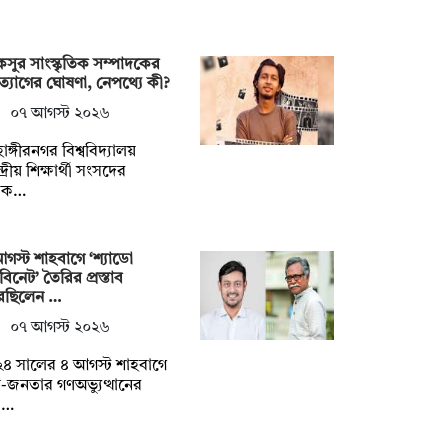
সুর সাংস্কৃতিক সম্পাদকের
্যাগের ঘোষণা, নেপথ্যে কী?
০৭ আগস্ট ২০২৬
াঙ্গীরনগর বিশ্ববিদ্যালয়
দ্রীয় শিক্ষার্থী সংসদের
াক…
গস্ট শাহবাগে ‘শ্যাডো
াবিনেট’ তৈরির প্রস্তাব
েছিলেন …
০৭ আগস্ট ২০২৬
৪ সালের ৪ আগস্ট শাহবাগে
্র-জনতার গণঅভ্যুত্থানের
়া…