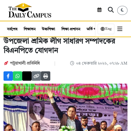
Eng
সর্বশেষ
শিক্ষাঙ্গন
উচ্চশিক্ষা
শিক্ষা প্রশাসন
ভর্তি পরীক্ষা
কর্মসংস্থান
উপজেলা শ্রমিক লীগ সাধারণ সম্পাদকের
বিএনপিতে যোগদান
পটুয়াখালী প্রতিনিধি
০৪ ফেব্রুয়ারি ২০২৬, ০৭:২৮ AM