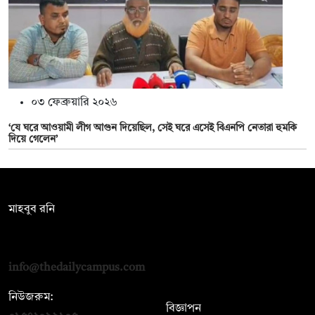
০৩ ফেব্রুয়ারি ২০২৬
‘যে ঘরে আওয়ামী লীগ আগুন দিয়েছিল, সেই ঘরে এসেই বিএনপি নেতারা হুমকি
দিয়ে গেলেন’
সম্পাদক:
মাহবুব রনি
দ্য ডেইলি ক্যাম্পাস, দ্বিতীয় তলা, হাসান হোল্ডিংস, ৫২/১ নিউ ইস্কাটন
রোড, ঢাকা ১০০০
info@thedailycampus.com
নিউজরুম:
বিজ্ঞাপন