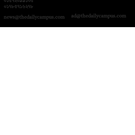
০১৫৭২০৯৯১০৫
,
০১৭১২১৩৬৫৯৩
০১৭৮৫৭১৬২৭৮
ad@thedailycampus.com
news@thedailycampus.com
আমাদের সম্পর্কে
বিজ্ঞাপন
যোগাযোগ
ক্যারিয়ার
তথ্য দিন
টেক্সট কনভার্টার
মতামত জানান
আর্কাইভ
প্রাইভেসি পলিসি
নামাজ, সেহরি, ইফতারের
শর্তাবলি
সময়
অনুসরণ করুন