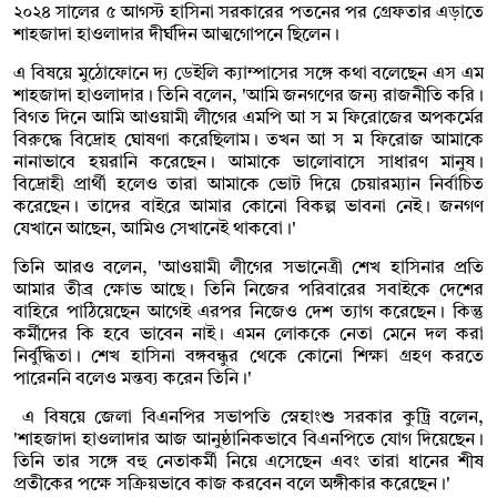
২০২৪ সালের ৫ আগস্ট হাসিনা সরকারের পতনের পর গ্রেফতার এড়াতে
শাহজাদা হাওলাদার দীর্ঘদিন আত্মগোপনে ছিলেন।
এ বিষয়ে মুঠোফোনে দ্য ডেইলি ক্যাম্পাসের সঙ্গে কথা বলেছেন এস এম
শাহজাদা হাওলাদার। তিনি বলেন, 'আমি জনগণের জন্য রাজনীতি করি।
বিগত দিনে আমি আওয়ামী লীগের এমপি আ স ম ফিরোজের অপকর্মের
বিরুদ্ধে বিদ্রোহ ঘোষণা করেছিলাম। তখন আ স ম ফিরোজ আমাকে
নানাভাবে হয়রানি করেছেন। আমাকে ভালোবাসে সাধারণ মানুষ।
বিদ্রোহী প্রার্থী হলেও তারা আমাকে ভোট দিয়ে চেয়ারম্যান নির্বাচিত
করেছেন। তাদের বাইরে আমার কোনো বিকল্প ভাবনা নেই। জনগণ
যেখানে আছেন, আমিও সেখানেই থাকবো।'
তিনি আরও বলেন, 'আওয়ামী লীগের সভানেত্রী শেখ হাসিনার প্রতি
আমার তীব্র ক্ষোভ আছে। তিনি নিজের পরিবারের সবাইকে দেশের
বাহিরে পাঠিয়েছেন আগেই এরপর নিজেও দেশ ত্যাগ করেছেন। কিন্তু
কর্মীদের কি হবে ভাবেন নাই। এমন লোককে নেতা মেনে দল করা
নির্বুদ্ধিতা। শেখ হাসিনা বঙ্গবন্ধুর থেকে কোনো শিক্ষা গ্রহণ করতে
পারেননি বলেও মন্তব্য করেন তিনি।'
এ বিষয়ে জেলা বিএনপির সভাপতি স্নেহাংশু সরকার কুট্রি বলেন,
'শাহজাদা হাওলাদার আজ আনুষ্ঠানিকভাবে বিএনপিতে যোগ দিয়েছেন।
তিনি তার সঙ্গে বহু নেতাকর্মী নিয়ে এসেছেন এবং তারা ধানের শীষ
প্রতীকের পক্ষে সক্রিয়ভাবে কাজ করবেন বলে অঙ্গীকার করেছেন।'