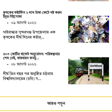
কৃষকের কষ্টার্জিত ২ লাখ টাকা কেটে নষ্ট করল
ইঁদুর-উইপোকা
০৯ আগস্ট ২০২৬
গাইবান্ধার সুন্দরগঞ্জ উপজেলায় এক
কৃষকের দীর্ঘ দিনের কষ্টার্…
৫০৩ কোটির বাজেট অনুমোদন: পরিকল্পনার
শেষ নেই, বাস্তবায়ন কতটু…
০৮ আগস্ট ২০২৬
দীর্ঘ তিন বছর পর অনুষ্ঠিত চট্টগ্রাম
বিশ্ববিদ্যালয়ের (চবি) স…
আরও পড়ুন