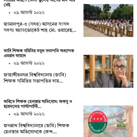
লটারির কারণে জেলা স্কুলের আগের মান আর
নেই
০৯ আগস্ট ২০২৬
জামালপুর-৫ (সদর) আসনের সংসদ
সদস্য অ্যাডভোকেট শাহ মো. ওয়ারেছ…
জাবি শিক্ষক সমিতির নতুন সভাপতি অধ্যাপক
এমরান জাহান
০৯ আগস্ট ২০২৬
জাহাঙ্গীরনগর বিশ্ববিদ্যালয় (জাবি)
শিক্ষক সমিতির সভাপতির দায়…
জবিতে শিক্ষক হেনস্তার অভিযোগ: জকসু ও
ছাত্রদলের পাল্টাপাল্টি…
০৯ আগস্ট ২০২৬
জগন্নাথ বিশ্ববিদ্যালয়ে (জবি) শিক্ষক
হেনস্তার অভিযোগকে কেন্দ…