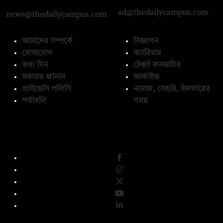
ad@thedailycampus.com
news@thedailycampus.com
আমাদের সম্পর্কে
বিজ্ঞাপন
যোগাযোগ
ক্যারিয়ার
তথ্য দিন
টেক্সট কনভার্টার
মতামত জানান
আর্কাইভ
প্রাইভেসি পলিসি
নামাজ, সেহরি, ইফতারের
শর্তাবলি
সময়
অনুসরণ করুন