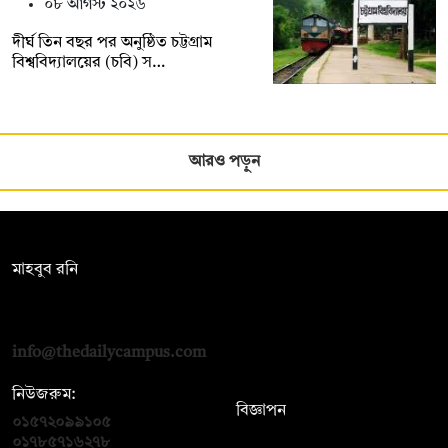
০৮ আগস্ট ২০২৬
দীর্ঘ তিন বছর পর অনুষ্ঠিত চট্টগ্রাম
বিশ্ববিদ্যালয়ের (চবি) স…
আরও পড়ুন
সম্পাদক:
মাহবুব রনি
দ্য ডেইলি ক্যাম্পাস, দ্বিতীয় তলা, হাসান হোল্ডিংস, ৫২/১ নিউ ইস্কাটন
রোড, ঢাকা ১০০০
info@thedailycampus.com
নিউজরুম:
বিজ্ঞাপন
০১৫৭২০৯৯১০৫
,
০১৭১২১৩৬৫৯৩
০১৭৮৫৭১৬২৭৮