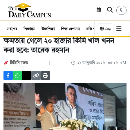
Eng
সর্বশেষ
শিক্ষাঙ্গন
উচ্চশিক্ষা
শিক্ষা প্রশাসন
ভর্তি পরীক্ষা
কর্মসংস্থান
ক্ষমতায় গেলে ২০ হাজার কিমি খাল খনন
করা হবে: তারেক রহমান
টিডিসি ‍ডেস্ক
২১ জানুয়ারি ২০২৬, ০৫:১৬ AM