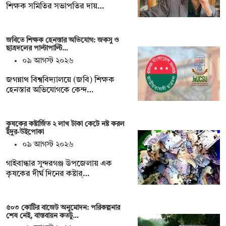
শিক্ষক সমিতির সভাপতির দায়…
জবিতে শিক্ষক হেনস্তার অভিযোগ: জকসু ও
ছাত্রদলের পাল্টাপাল্টি…
০৯ আগস্ট ২০২৬
জগন্নাথ বিশ্ববিদ্যালয়ে (জবি) শিক্ষক
হেনস্তার অভিযোগকে কেন্দ…
কৃষকের কষ্টার্জিত ২ লাখ টাকা কেটে নষ্ট করল
ইঁদুর-উইপোকা
০৯ আগস্ট ২০২৬
গাইবান্ধার সুন্দরগঞ্জ উপজেলায় এক
কৃষকের দীর্ঘ দিনের কষ্টার্…
৫০৩ কোটির বাজেট অনুমোদন: পরিকল্পনার
শেষ নেই, বাস্তবায়ন কতটু…